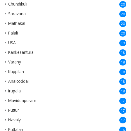
Chundikuli
20
Saravanai
20
Mathakal
20
Palali
20
USA
19
Kankesanturai
18
Varany
18
Kuppilan
18
Anaicoddai
18
Irupalai
18
Maviddapuram
17
Puttur
17
Navaly
17
Puttalam
16