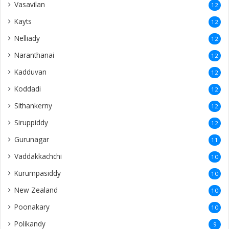
Vasavilan
12
Kayts
12
Nelliady
12
Naranthanai
12
Kadduvan
12
Koddadi
12
Sithankerny
12
Siruppiddy
12
Gurunagar
11
Vaddakkachchi
10
Kurumpasiddy
10
New Zealand
10
Poonakary
10
Polikandy
9