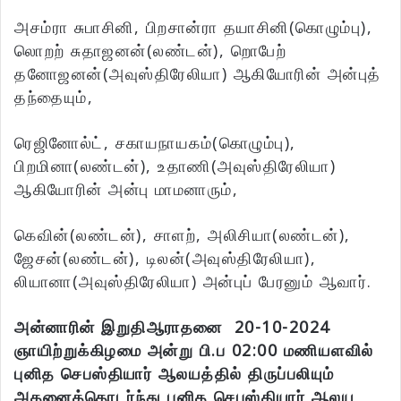
அசம்ரா சுபாசினி, பிறசான்ரா தயாசினி(கொழும்பு),
லொறற் சுதாஜனன்(லண்டன்), றொபேற்
தனோஜனன்(அவுஸ்திரேலியா) ஆகியோரின் அன்புத்
தந்தையும்,
ரெஜினோல்ட், சகாயநாயகம்(கொழும்பு),
பிறமினா(லண்டன்), உதாணி(அவுஸ்திரேலியா)
ஆகியோரின் அன்பு மாமனாரும்,
கெவின்(லண்டன்), சாளற், அலிசியா(லண்டன்),
ஜேசன்(லண்டன்), டிலன்(அவுஸ்திரேலியா),
லியானா(அவுஸ்திரேலியா) அன்புப் பேரனும் ஆவார்.
அன்னாரின் இறுதிஆராதனை 20-10-2024
ஞாயிற்றுக்கிழமை அன்று பி.ப 02:00 மணியளவில்
புனித செபஸ்தியார் ஆலயத்தில் திருப்பலியும்
அதனைத்
தொடர்ந்து புனித செபஸ்தியார் ஆலய