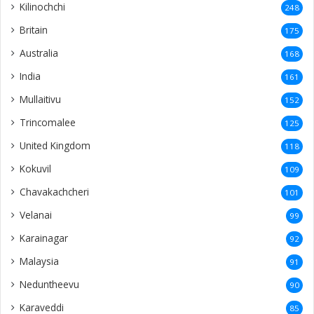
Kilinochchi
248
Britain
175
Australia
168
India
161
Mullaitivu
152
Trincomalee
125
United Kingdom
118
Kokuvil
109
Chavakachcheri
101
Velanai
99
Karainagar
92
Malaysia
91
Neduntheevu
90
Karaveddi
85