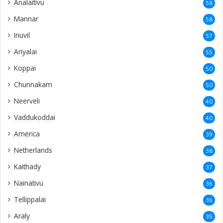
Analaitivu
58
Mannar
58
Inuvil
57
Ariyalai
55
Koppai
50
Chunnakam
50
Neerveli
40
Vaddukoddai
40
America
39
Netherlands
38
Kaithady
37
Nainativu
36
Tellippalai
36
Araly
35