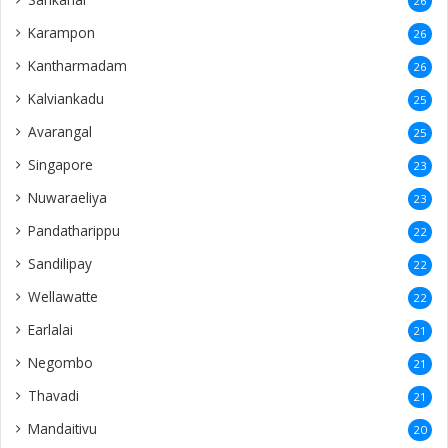
26
Karampon
26
Kantharmadam
26
Kalviankadu
25
Avarangal
25
Singapore
23
Nuwaraeliya
23
Pandatharippu
22
Sandilipay
22
Wellawatte
22
Earlalai
21
Negombo
21
Thavadi
21
Mandaitivu
20