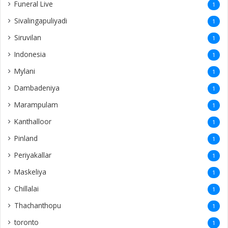
Funeral Live
1
Sivalingapuliyadi
1
Siruvilan
1
Indonesia
1
Mylani
1
Dambadeniya
1
Marampulam
1
Kanthalloor
1
Pinland
1
Periyakallar
1
Maskeliya
1
Chillalai
1
Thachanthopu
1
toronto
1