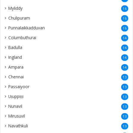
Myliddy
16
Chulipuram
16
Punnalaikkadduvan
16
Columbuthurai
14
Badulla
14
Ingland
14
Ampara
14
Chennai
13
Passaiyoor
13
Uṭuppiṭṭi
13
Nunavil
13
Mirusuvil
13
Navathkuli
13