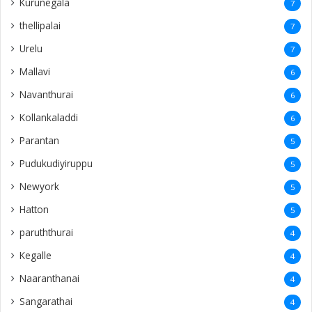
Kurunegala
7
thellipalai
7
Urelu
7
Mallavi
6
Navanthurai
6
Kollankaladdi
6
Parantan
5
Pudukudiyiruppu
5
Newyork
5
Hatton
5
paruththurai
4
Kegalle
4
Naaranthanai
4
Sangarathai
4