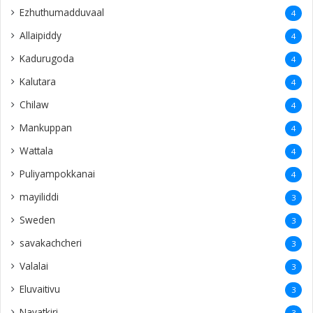
Ezhuthumadduvaal
4
Allaipiddy
4
Kadurugoda
4
Kalutara
4
Chilaw
4
Mankuppan
4
Wattala
4
Puliyampokkanai
4
mayiliddi
3
Sweden
3
savakachcheri
3
Valalai
3
Eluvaitivu
3
Navatkiri
3