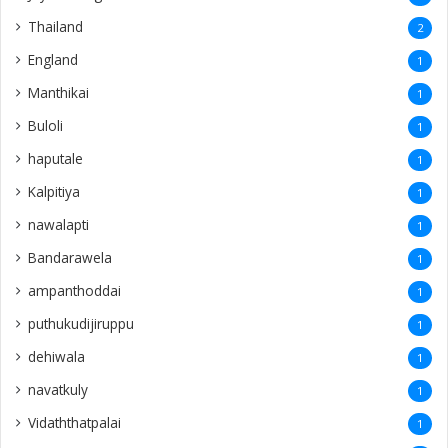
Thailand
2
England
1
Manthikai
1
Buloli
1
haputale
1
Kalpitiya
1
nawalapti
1
Bandarawela
1
ampanthoddai
1
puthukudijiruppu
1
dehiwala
1
navatkuly
1
Vidaththatpalai
1