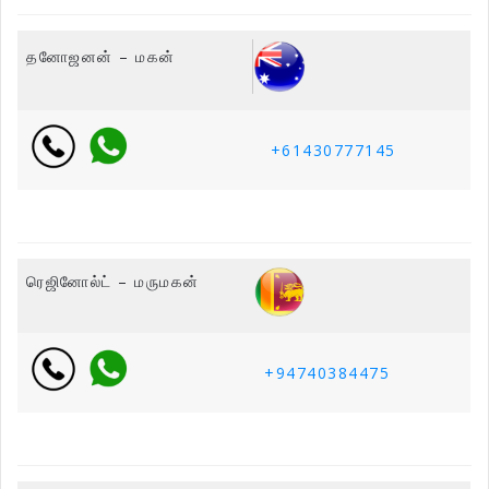
தனோஜனன் – மகன்
+61430777145
ரெஜினோல்ட் – மருமகன்
+94740384475