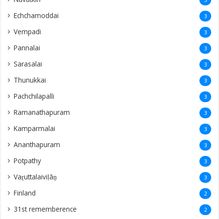
Echchamoddai
3
Vempadi
3
Pannalai
3
Sarasalai
3
Thunukkai
3
Pachchilapalli
3
Ramanathapuram
3
Kamparmalai
3
Ananthapuram
3
‎Potpathy
3
Vaṟuttalaiviḷāṉ
3
Finland
2
31st rememberence
2