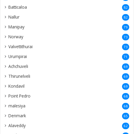
Batticaloa
82
Nallur
82
Manipay
79
Norway
73
Valvettithurai
73
Urumpirai
71
Achchuveli
69
Thirunelveli
69
Kondavil
69
Point Pedro
68
malesiya
68
Denmark
65
Alaveddy
62