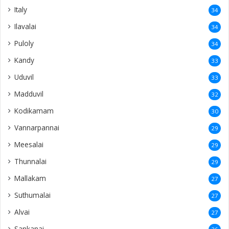
Italy
34
Ilavalai
34
Puloly
34
Kandy
33
Uduvil
33
Madduvil
32
Kodikamam
30
Vannarpannai
29
Meesalai
29
Thunnalai
29
Mallakam
27
Suthumalai
27
Alvai
27
Sankanai