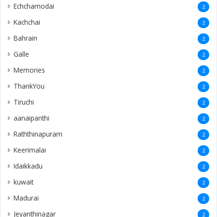
Echchamodai
2
Kachchai
2
Bahrain
2
Galle
2
Memories
2
ThankYou
2
Tiruchi
2
aanaipanthi
2
Raththinapuram
2
Keerimalai
2
Idaikkadu
2
kuwait
2
Madurai
2
Jeyanthinagar
2