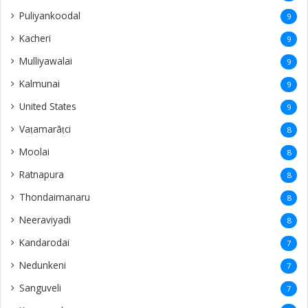
Puliyankoodal
9
Kacheri
9
Mulliyawalai
9
Kalmunai
9
United States
9
Vaṭamarāṭci
8
Moolai
8
Ratnapura
8
Thondaimanaru
8
Neeraviyadi
8
Kandarodai
7
Nedunkeni
7
Sanguveli
7