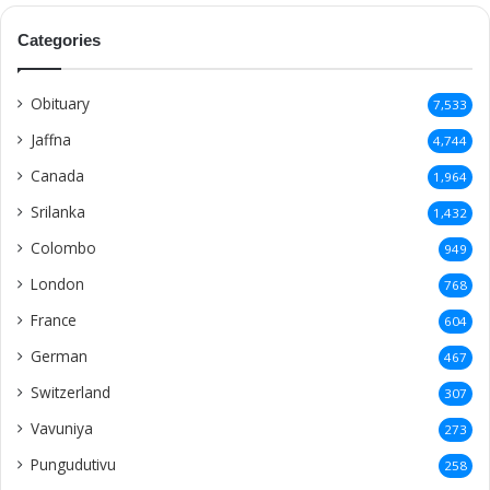
Categories
Obituary
7,533
Jaffna
4,744
Canada
1,964
Srilanka
1,432
Colombo
949
London
768
France
604
German
467
Switzerland
307
Vavuniya
273
Pungudutivu
258