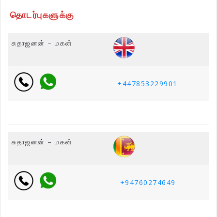
தொடர்புகளுக்கு
சுதாஜனன் – மகன்
+447853229901
சுதாஜனன் – மகன்
+94760274649