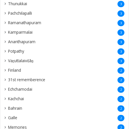
Thunukkai
3
Pachchilapalli
3
Ramanathapuram
3
Kamparmalai
3
Ananthapuram
3
‎Potpathy
3
Vaṟuttalaiviḷāṉ
3
Finland
2
31st rememberence
2
Echchamodai
2
Kachchai
2
Bahrain
2
Galle
2
Memories
2