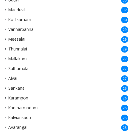
33
Madduvil
32
Kodikamam
30
Vannarpannai
29
Meesalai
29
Thunnalai
29
Mallakam
27
Suthumalai
27
Alvai
27
Sankanai
26
Karampon
26
Kantharmadam
26
Kalviankadu
25
Avarangal
25