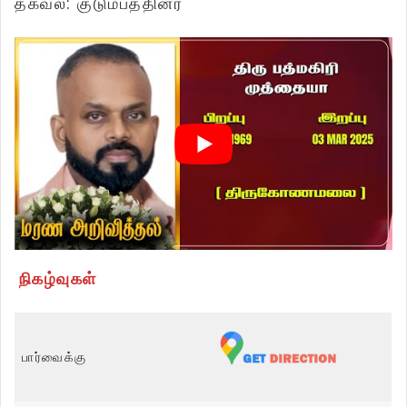
தகவல்: குடும்பத்தினர்
நிகழ்வுகள்
பார்வைக்கு