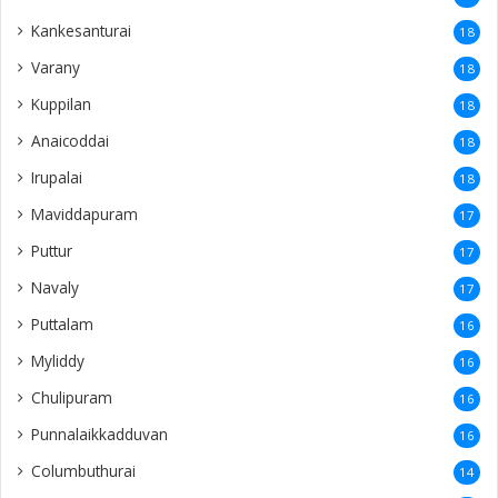
Kankesanturai
18
Varany
18
Kuppilan
18
Anaicoddai
18
Irupalai
18
Maviddapuram
17
Puttur
17
Navaly
17
Puttalam
16
Myliddy
16
Chulipuram
16
Punnalaikkadduvan
16
Columbuthurai
14