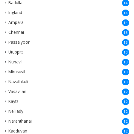
Badulla
14
Ingland
14
Ampara
14
Chennai
13
Passaiyoor
13
Uṭuppiṭṭi
13
Nunavil
13
Mirusuvil
13
Navathkuli
13
Vasavilan
12
Kayts
12
Nelliady
12
Naranthanai
12
Kadduvan
12