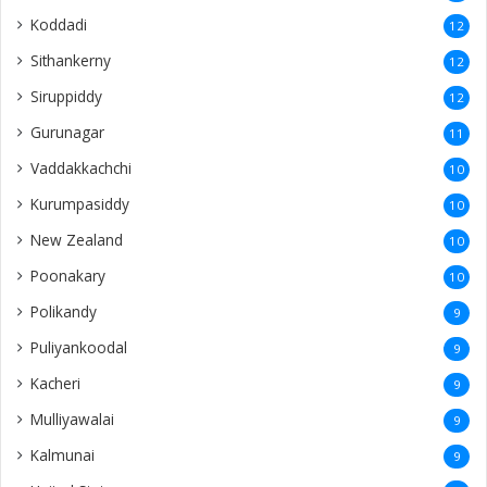
Koddadi
12
Sithankerny
12
Siruppiddy
12
Gurunagar
11
Vaddakkachchi
10
Kurumpasiddy
10
New Zealand
10
Poonakary
10
Polikandy
9
Puliyankoodal
9
Kacheri
9
Mulliyawalai
9
Kalmunai
9