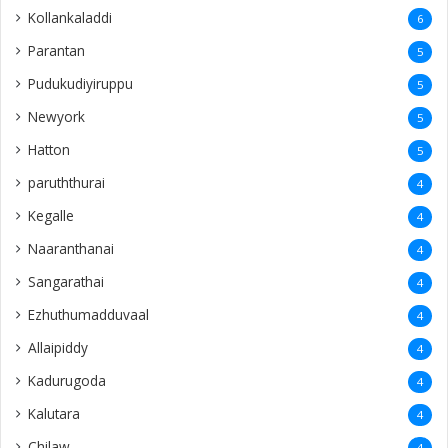
Kollankaladdi
6
Parantan
5
Pudukudiyiruppu
5
Newyork
5
Hatton
5
paruththurai
4
Kegalle
4
Naaranthanai
4
Sangarathai
4
Ezhuthumadduvaal
4
Allaipiddy
4
Kadurugoda
4
Kalutara
4
Chilaw
4