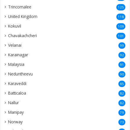
Trincomalee
125
United Kingdom
118
Kokuvil
109
Chavakachcheri
101
Velanai
99
Karainagar
92
Malaysia
91
Neduntheevu
90
Karaveddi
85
Batticaloa
82
Nallur
82
Manipay
79
Norway
73