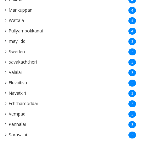
Mankuppan
4
Wattala
4
Puliyampokkanai
4
mayiliddi
3
Sweden
3
savakachcheri
3
Valalai
3
Eluvaitivu
3
Navatkiri
3
Echchamoddai
3
Vempadi
3
Pannalai
3
Sarasalai
3