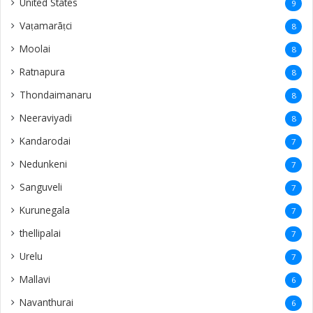
United States
9
Vaṭamarāṭci
8
Moolai
8
Ratnapura
8
Thondaimanaru
8
Neeraviyadi
8
Kandarodai
7
Nedunkeni
7
Sanguveli
7
Kurunegala
7
thellipalai
7
Urelu
7
Mallavi
6
Navanthurai
6