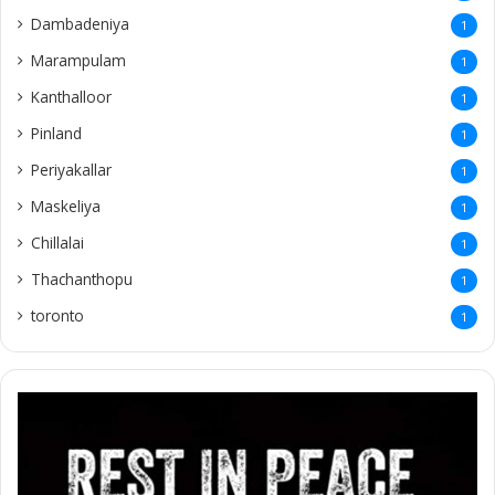
Dambadeniya
1
Marampulam
1
Kanthalloor
1
Pinland
1
Periyakallar
1
Maskeliya
1
Chillalai
1
Thachanthopu
1
toronto
1