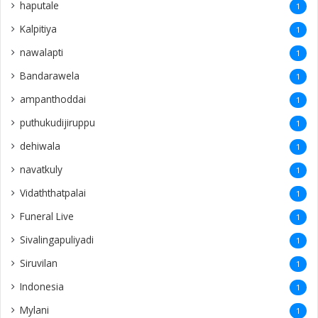
haputale
1
Kalpitiya
1
nawalapti
1
Bandarawela
1
ampanthoddai
1
puthukudijiruppu
1
dehiwala
1
navatkuly
1
Vidaththatpalai
1
Funeral Live
1
Sivalingapuliyadi
1
Siruvilan
1
Indonesia
1
Mylani
1