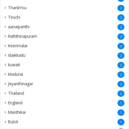
ThankYou
2
Tiruchi
2
aanaipanthi
2
Raththinapuram
2
Keerimalai
2
Idaikkadu
2
kuwait
2
Madurai
2
Jeyanthinagar
2
Thailand
2
England
1
Manthikai
1
Buloli
1