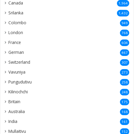
Canada
1,964
Srilanka
1,432
Colombo
949
London
768
France
604
German
467
Switzerland
307
Vavuniya
273
Pungudutivu
258
Kilinochchi
248
Britain
175
Australia
168
India
161
Mullaitivu
152