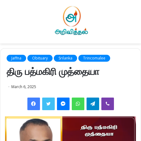
Jaffna
Obituary
Srilanka
Trincomalee
திரு பத்மகிரி முத்தையா
March 6, 2025
Facebook
Twitter
Messenger
WhatsApp
Telegram
Viber