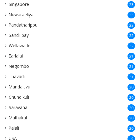
Singapore
23
Nuwaraeliya
23
Pandatharippu
22
Sandilipay
22
Wellawatte
22
Earlalai
21
Negombo
21
Thavadi
21
Mandaitivu
20
Chundikuli
20
Saravanai
20
Mathakal
20
Palali
20
USA
19