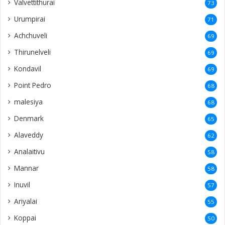
Valvettithurai
73
Urumpirai
71
Achchuveli
69
Thirunelveli
69
Kondavil
69
Point Pedro
68
malesiya
68
Denmark
65
Alaveddy
62
Analaitivu
58
Mannar
58
Inuvil
57
Ariyalai
55
Koppai
50