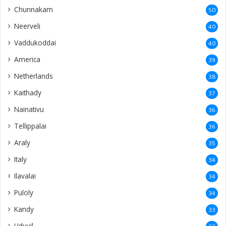
Chunnakam
50
Neerveli
40
Vaddukoddai
40
America
39
Netherlands
38
Kaithady
37
Nainativu
36
Tellippalai
36
Araly
35
Italy
34
Ilavalai
34
Puloly
34
Kandy
33
Uduvil