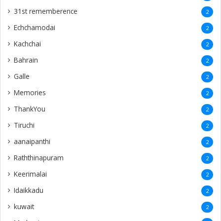
31st rememberence
2
Echchamodai
2
Kachchai
2
Bahrain
2
Galle
2
Memories
2
ThankYou
2
Tiruchi
2
aanaipanthi
2
Raththinapuram
2
Keerimalai
2
Idaikkadu
2
kuwait
2