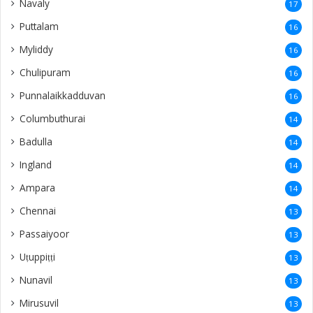
Navaly
17
Puttalam
16
Myliddy
16
Chulipuram
16
Punnalaikkadduvan
16
Columbuthurai
14
Badulla
14
Ingland
14
Ampara
14
Chennai
13
Passaiyoor
13
Uṭuppiṭṭi
13
Nunavil
13
Mirusuvil
13