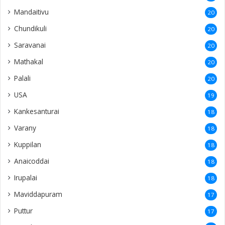
Mandaitivu
20
Chundikuli
20
Saravanai
20
Mathakal
20
Palali
20
USA
19
Kankesanturai
18
Varany
18
Kuppilan
18
Anaicoddai
18
Irupalai
18
Maviddapuram
17
Puttur
17