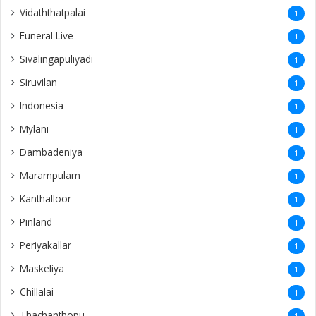
Vidaththatpalai
1
Funeral Live
1
Sivalingapuliyadi
1
Siruvilan
1
Indonesia
1
Mylani
1
Dambadeniya
1
Marampulam
1
Kanthalloor
1
Pinland
1
Periyakallar
1
Maskeliya
1
Chillalai
1
Thachanthopu
1