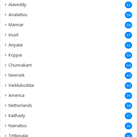
Alaveddy
62
Analaitivu
58
Mannar
58
Inuvil
57
Ariyalai
55
Koppai
50
Chunnakam
50
Neerveli
40
Vaddukoddai
40
America
39
Netherlands
38
Kaithady
37
Nainativu
36
Tellippalai
36