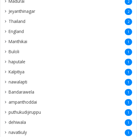
Madurai
2
Jeyanthinagar
2
Thailand
2
England
1
Manthikai
1
Buloli
1
haputale
1
Kalpitiya
1
nawalapti
1
Bandarawela
1
ampanthoddai
1
puthukudijiruppu
1
dehiwala
1
navatkuly
1