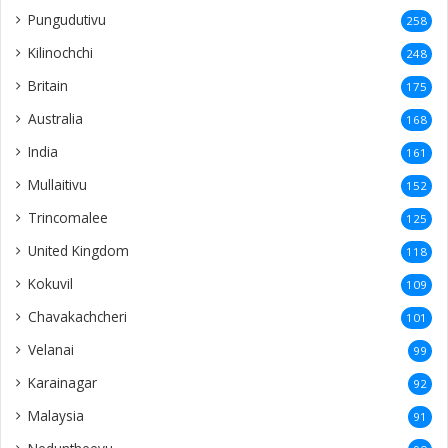
Pungudutivu
258
Kilinochchi
248
Britain
175
Australia
168
India
161
Mullaitivu
152
Trincomalee
125
United Kingdom
118
Kokuvil
109
Chavakachcheri
101
Velanai
99
Karainagar
92
Malaysia
91