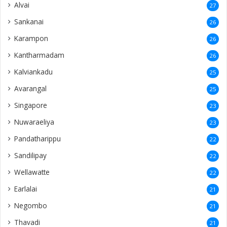
Alvai
27
Sankanai
26
Karampon
26
Kantharmadam
26
Kalviankadu
25
Avarangal
25
Singapore
23
Nuwaraeliya
23
Pandatharippu
22
Sandilipay
22
Wellawatte
22
Earlalai
21
Negombo
21
Thavadi
21