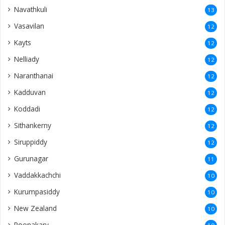
Navathkuli
13
Vasavilan
12
Kayts
12
Nelliady
12
Naranthanai
12
Kadduvan
12
Koddadi
12
Sithankerny
12
Siruppiddy
12
Gurunagar
11
Vaddakkachchi
10
Kurumpasiddy
10
New Zealand
10
Poonakary