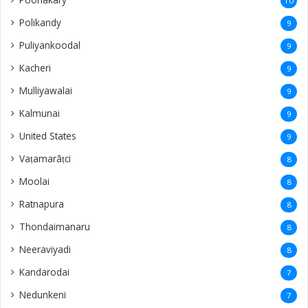
10
Polikandy
9
Puliyankoodal
9
Kacheri
9
Mulliyawalai
9
Kalmunai
9
United States
9
Vaṭamarāṭci
8
Moolai
8
Ratnapura
8
Thondaimanaru
8
Neeraviyadi
8
Kandarodai
7
Nedunkeni
7