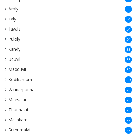
Araly
35
Italy
34
Ilavalai
34
Puloly
34
Kandy
33
Uduvil
33
Madduvil
32
Kodikamam
30
Vannarpannai
29
Meesalai
29
Thunnalai
29
Mallakam
27
Suthumalai
27