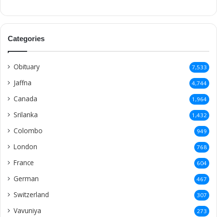
Categories
Obituary
7,533
Jaffna
4,744
Canada
1,964
Srilanka
1,432
Colombo
949
London
768
France
604
German
467
Switzerland
307
Vavuniya
273