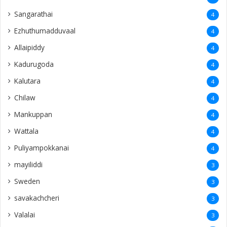
Sangarathai
4
Ezhuthumadduvaal
4
Allaipiddy
4
Kadurugoda
4
Kalutara
4
Chilaw
4
Mankuppan
4
Wattala
4
Puliyampokkanai
4
mayiliddi
3
Sweden
3
savakachcheri
3
Valalai
3