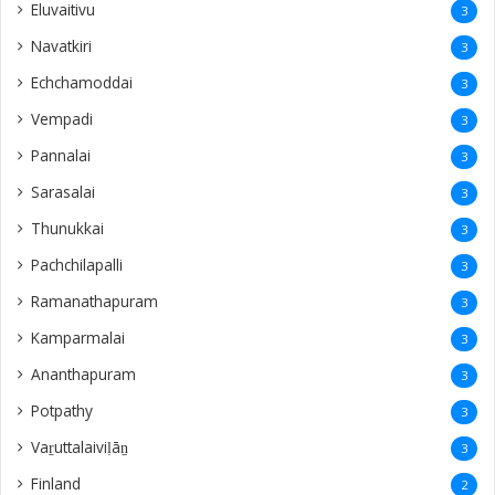
Eluvaitivu
3
Navatkiri
3
Echchamoddai
3
Vempadi
3
Pannalai
3
Sarasalai
3
Thunukkai
3
Pachchilapalli
3
Ramanathapuram
3
Kamparmalai
3
Ananthapuram
3
‎Potpathy
3
Vaṟuttalaiviḷāṉ
3
Finland
2