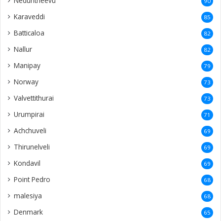
Neduntheevu
90
Karaveddi
85
Batticaloa
82
Nallur
82
Manipay
79
Norway
73
Valvettithurai
73
Urumpirai
71
Achchuveli
69
Thirunelveli
69
Kondavil
69
Point Pedro
68
malesiya
68
Denmark
65