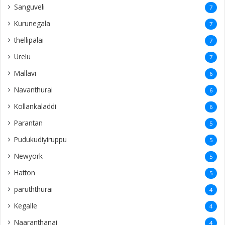
Sanguveli
7
Kurunegala
7
thellipalai
7
Urelu
7
Mallavi
6
Navanthurai
6
Kollankaladdi
6
Parantan
5
Pudukudiyiruppu
5
Newyork
5
Hatton
5
paruththurai
4
Kegalle
4
Naaranthanai
4