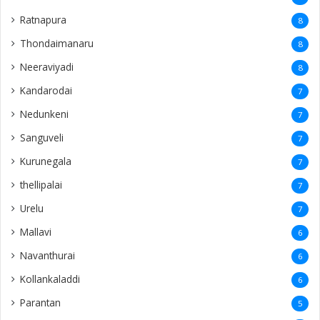
Ratnapura
8
Thondaimanaru
8
Neeraviyadi
8
Kandarodai
7
Nedunkeni
7
Sanguveli
7
Kurunegala
7
thellipalai
7
Urelu
7
Mallavi
6
Navanthurai
6
Kollankaladdi
6
Parantan
5