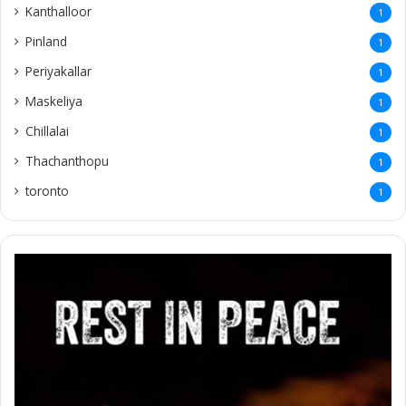
Kanthalloor
1
Pinland
1
Periyakallar
1
Maskeliya
1
Chillalai
1
Thachanthopu
1
toronto
1