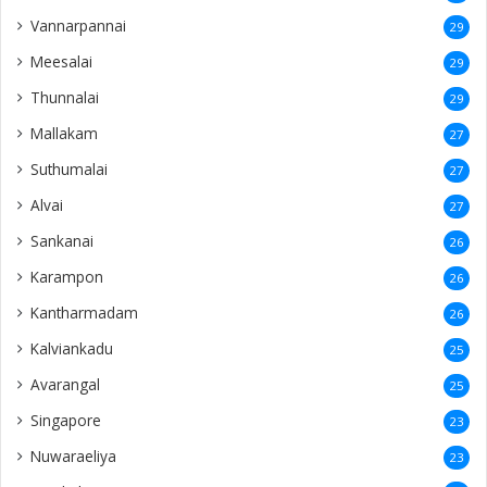
Vannarpannai
29
Meesalai
29
Thunnalai
29
Mallakam
27
Suthumalai
27
Alvai
27
Sankanai
26
Karampon
26
Kantharmadam
26
Kalviankadu
25
Avarangal
25
Singapore
23
Nuwaraeliya
23