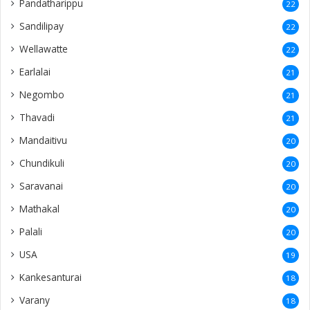
Pandatharippu
22
Sandilipay
22
Wellawatte
22
Earlalai
21
Negombo
21
Thavadi
21
Mandaitivu
20
Chundikuli
20
Saravanai
20
Mathakal
20
Palali
20
USA
19
Kankesanturai
18
Varany
18