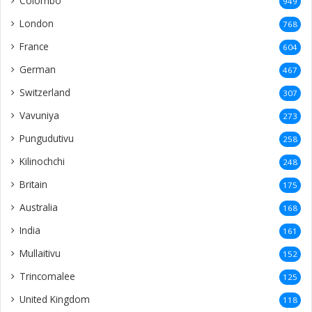
Colombo
949
London
768
France
604
German
467
Switzerland
307
Vavuniya
273
Pungudutivu
258
Kilinochchi
248
Britain
175
Australia
168
India
161
Mullaitivu
152
Trincomalee
125
United Kingdom
118