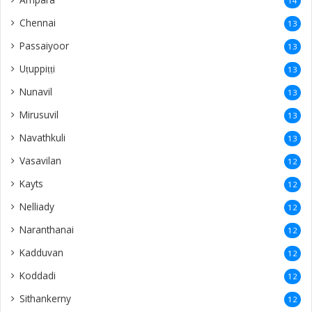
14
Chennai
13
Passaiyoor
13
Uṭuppiṭṭi
13
Nunavil
13
Mirusuvil
13
Navathkuli
13
Vasavilan
12
Kayts
12
Nelliady
12
Naranthanai
12
Kadduvan
12
Koddadi
12
Sithankerny
12