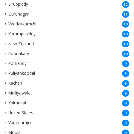
Siruppiddy
12
Gurunagar
11
Vaddakkachchi
10
Kurumpasiddy
10
New Zealand
10
Poonakary
10
Polikandy
9
Puliyankoodal
9
Kacheri
9
Mulliyawalai
9
Kalmunai
9
United States
9
Vaṭamarāṭci
8
Moolai
8