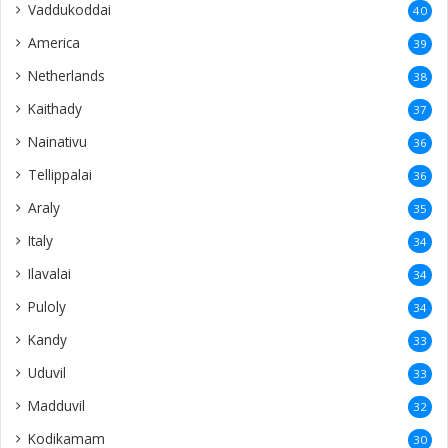
Vaddukoddai
40
America
39
Netherlands
38
Kaithady
37
Nainativu
36
Tellippalai
36
Araly
35
Italy
34
Ilavalai
34
Puloly
34
Kandy
33
Uduvil
33
Madduvil
32
Kodikamam
30