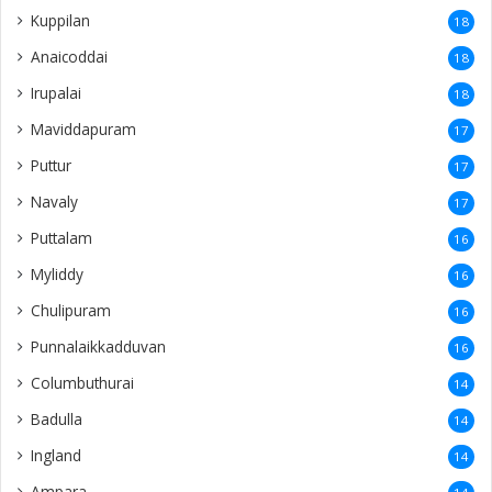
Kuppilan
18
Anaicoddai
18
Irupalai
18
Maviddapuram
17
Puttur
17
Navaly
17
Puttalam
16
Myliddy
16
Chulipuram
16
Punnalaikkadduvan
16
Columbuthurai
14
Badulla
14
Ingland
14
Ampara