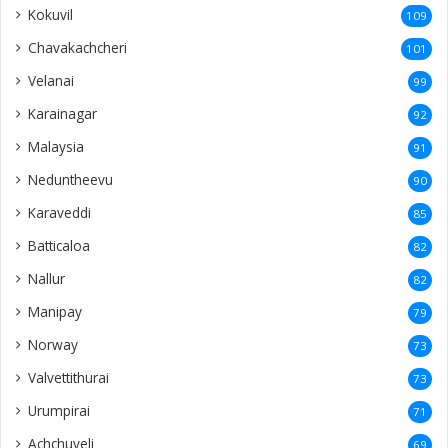
Kokuvil
109
Chavakachcheri
101
Velanai
99
Karainagar
92
Malaysia
91
Neduntheevu
90
Karaveddi
85
Batticaloa
82
Nallur
82
Manipay
79
Norway
73
Valvettithurai
73
Urumpirai
71
Achchuveli
69