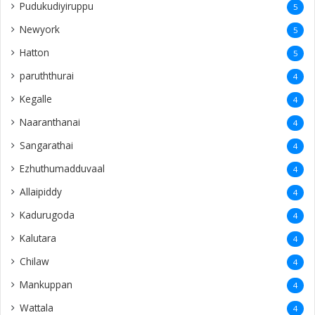
Pudukudiyiruppu
5
Newyork
5
Hatton
5
paruththurai
4
Kegalle
4
Naaranthanai
4
Sangarathai
4
Ezhuthumadduvaal
4
Allaipiddy
4
Kadurugoda
4
Kalutara
4
Chilaw
4
Mankuppan
4
Wattala
4