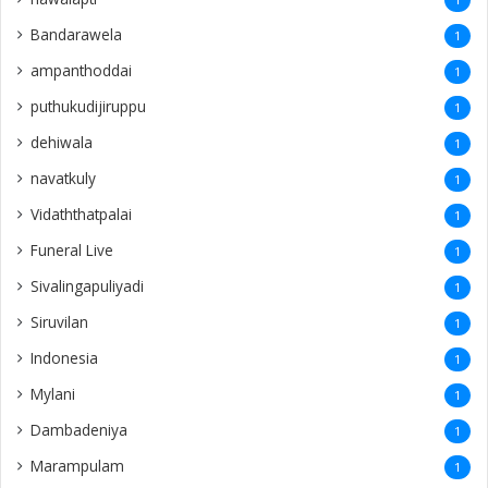
Bandarawela
1
ampanthoddai
1
puthukudijiruppu
1
dehiwala
1
navatkuly
1
Vidaththatpalai
1
Funeral Live
1
Sivalingapuliyadi
1
Siruvilan
1
Indonesia
1
Mylani
1
Dambadeniya
1
Marampulam
1