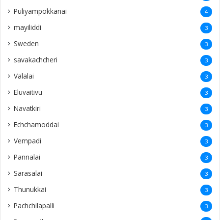
Puliyampokkanai
4
mayiliddi
3
Sweden
3
savakachcheri
3
Valalai
3
Eluvaitivu
3
Navatkiri
3
Echchamoddai
3
Vempadi
3
Pannalai
3
Sarasalai
3
Thunukkai
3
Pachchilapalli
3