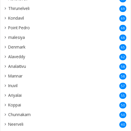
Thirunelveli
69
Kondavil
69
Point Pedro
68
malesiya
68
Denmark
65
Alaveddy
62
Analaitivu
58
Mannar
58
Inuvil
57
Ariyalai
55
Koppai
50
Chunnakam
50
Neerveli
40