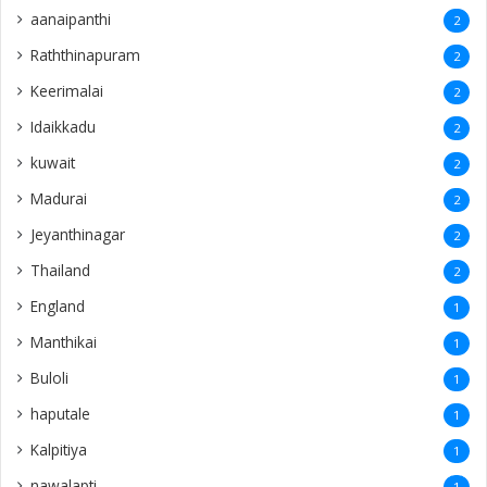
aanaipanthi
2
Raththinapuram
2
Keerimalai
2
Idaikkadu
2
kuwait
2
Madurai
2
Jeyanthinagar
2
Thailand
2
England
1
Manthikai
1
Buloli
1
haputale
1
Kalpitiya
1
nawalapti
1