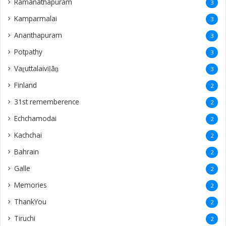
Ramanathapuram
3
Kamparmalai
3
Ananthapuram
3
‎Potpathy
3
Vaṟuttalaiviḷāṉ
3
Finland
2
31st rememberence
2
Echchamodai
2
Kachchai
2
Bahrain
2
Galle
2
Memories
2
ThankYou
2
Tiruchi
2