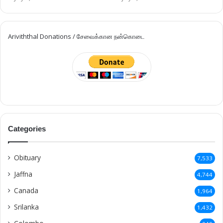
Ariviththal Donations / சேவைக்கான நன்கொடை
Categories
Obituary
7,533
Jaffna
4,744
Canada
1,964
Srilanka
1,432