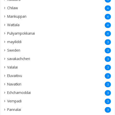
Chilaw
4
Mankuppan
4
Wattala
4
Puliyampokkanai
4
mayiliddi
3
Sweden
3
savakachcheri
3
Valalai
3
Eluvaitivu
3
Navatkiri
3
Echchamoddai
3
Vempadi
3
Pannalai
3