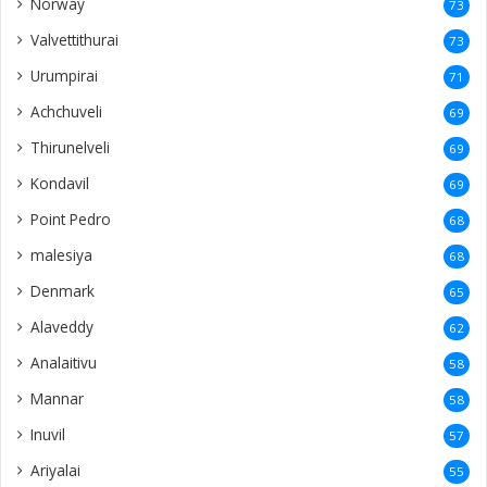
Norway
73
Valvettithurai
73
Urumpirai
71
Achchuveli
69
Thirunelveli
69
Kondavil
69
Point Pedro
68
malesiya
68
Denmark
65
Alaveddy
62
Analaitivu
58
Mannar
58
Inuvil
57
Ariyalai
55