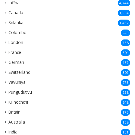
Jaffna
4,744
Canada
1,964
Srilanka
1,432
Colombo
949
London
768
France
604
German
467
Switzerland
307
Vavuniya
273
Pungudutivu
258
Kilinochchi
248
Britain
175
Australia
168
India
161