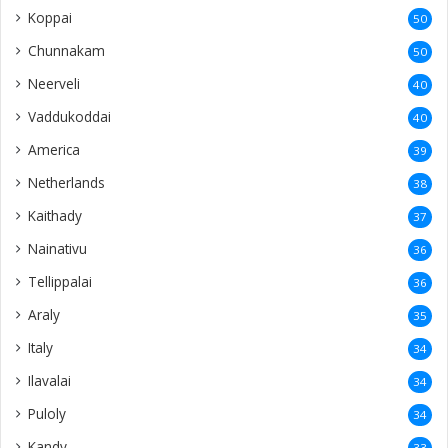
Koppai
50
Chunnakam
50
Neerveli
40
Vaddukoddai
40
America
39
Netherlands
38
Kaithady
37
Nainativu
36
Tellippalai
36
Araly
35
Italy
34
Ilavalai
34
Puloly
34
Kandy
33