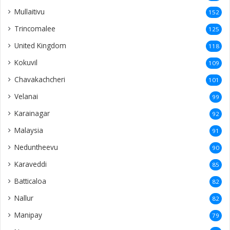
Mullaitivu
152
Trincomalee
125
United Kingdom
118
Kokuvil
109
Chavakachcheri
101
Velanai
99
Karainagar
92
Malaysia
91
Neduntheevu
90
Karaveddi
85
Batticaloa
82
Nallur
82
Manipay
79