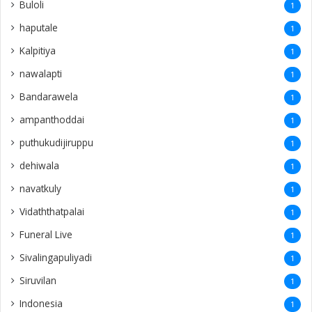
Buloli
1
haputale
1
Kalpitiya
1
nawalapti
1
Bandarawela
1
ampanthoddai
1
puthukudijiruppu
1
dehiwala
1
navatkuly
1
Vidaththatpalai
1
Funeral Live
1
Sivalingapuliyadi
1
Siruvilan
1
Indonesia
1