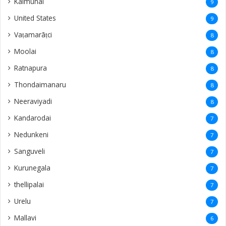
Kalmunai
9
United States
9
Vaṭamarāṭci
8
Moolai
8
Ratnapura
8
Thondaimanaru
8
Neeraviyadi
8
Kandarodai
7
Nedunkeni
7
Sanguveli
7
Kurunegala
7
thellipalai
7
Urelu
7
Mallavi
6