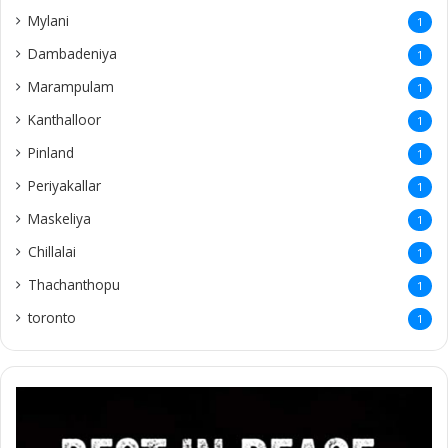
Mylani
1
Dambadeniya
1
Marampulam
1
Kanthalloor
1
Pinland
1
Periyakallar
1
Maskeliya
1
Chillalai
1
Thachanthopu
1
toronto
1