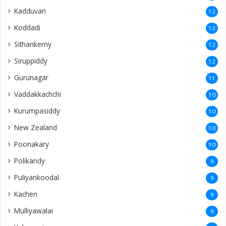
Kadduvan
12
Koddadi
12
Sithankerny
12
Siruppiddy
12
Gurunagar
11
Vaddakkachchi
10
Kurumpasiddy
10
New Zealand
10
Poonakary
10
Polikandy
9
Puliyankoodal
9
Kacheri
9
Mulliyawalai
9