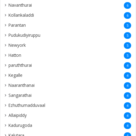
Navanthurai
6
Kollankaladdi
6
Parantan
5
Pudukudiyiruppu
5
Newyork
5
Hatton
5
paruththurai
4
Kegalle
4
Naaranthanai
4
Sangarathai
4
Ezhuthumadduvaal
4
Allaipiddy
4
Kadurugoda
4
Kalutara
4