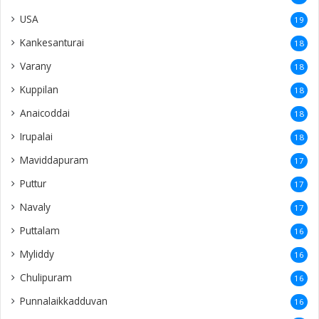
USA
19
Kankesanturai
18
Varany
18
Kuppilan
18
Anaicoddai
18
Irupalai
18
Maviddapuram
17
Puttur
17
Navaly
17
Puttalam
16
Myliddy
16
Chulipuram
16
Punnalaikkadduvan
16