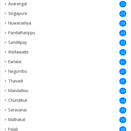
Avarangal
25
Singapore
23
Nuwaraeliya
23
Pandatharippu
22
Sandilipay
22
Wellawatte
22
Earlalai
21
Negombo
21
Thavadi
21
Mandaitivu
20
Chundikuli
20
Saravanai
20
Mathakal
20
Palali
20