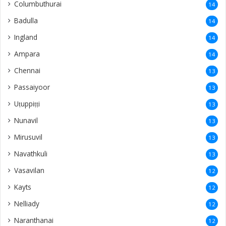
Columbuthurai
14
Badulla
14
Ingland
14
Ampara
14
Chennai
13
Passaiyoor
13
Uṭuppiṭṭi
13
Nunavil
13
Mirusuvil
13
Navathkuli
13
Vasavilan
12
Kayts
12
Nelliady
12
Naranthanai
12