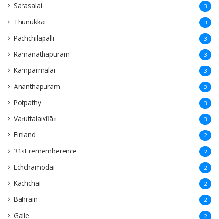
Sarasalai
3
Thunukkai
3
Pachchilapalli
3
Ramanathapuram
3
Kamparmalai
3
Ananthapuram
3
‎Potpathy
3
Vaṟuttalaiviḷāṉ
3
Finland
2
31st rememberence
2
Echchamodai
2
Kachchai
2
Bahrain
2
Galle
2