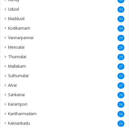
Uduvil
33
Madduvil
32
Kodikamam
30
Vannarpannai
29
Meesalai
29
Thunnalai
29
Mallakam
27
Suthumalai
27
Alvai
27
Sankanai
26
Karampon
26
Kantharmadam
26
Kalviankadu
25