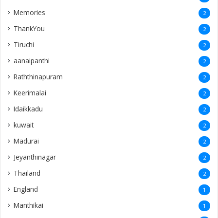
Memories
2
ThankYou
2
Tiruchi
2
aanaipanthi
2
Raththinapuram
2
Keerimalai
2
Idaikkadu
2
kuwait
2
Madurai
2
Jeyanthinagar
2
Thailand
2
England
1
Manthikai
1