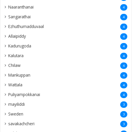
Naaranthanai
4
Sangarathai
4
Ezhuthumadduvaal
4
Allaipiddy
4
Kadurugoda
4
Kalutara
4
Chilaw
4
Mankuppan
4
Wattala
4
Puliyampokkanai
4
mayiliddi
3
Sweden
3
savakachcheri
3