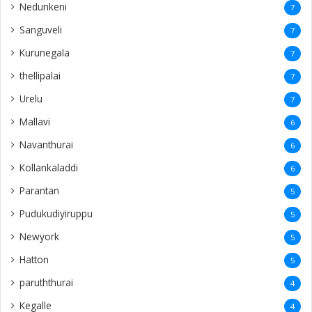
Nedunkeni
7
Sanguveli
7
Kurunegala
7
thellipalai
7
Urelu
7
Mallavi
6
Navanthurai
6
Kollankaladdi
6
Parantan
5
Pudukudiyiruppu
5
Newyork
5
Hatton
5
paruththurai
4
Kegalle
4