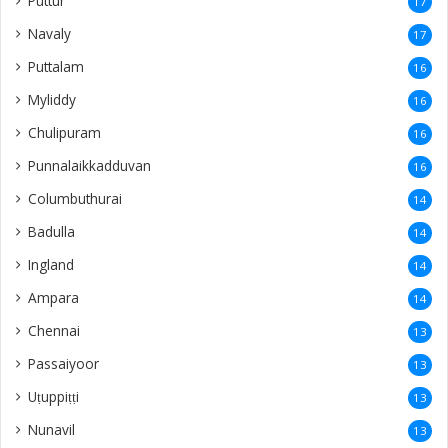
Puttur
17
Navaly
17
Puttalam
16
Myliddy
16
Chulipuram
16
Punnalaikkadduvan
16
Columbuthurai
14
Badulla
14
Ingland
14
Ampara
14
Chennai
13
Passaiyoor
13
Uṭuppiṭṭi
13
Nunavil
13