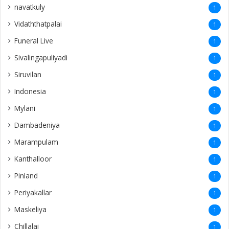
navatkuly
1
Vidaththatpalai
1
Funeral Live
1
Sivalingapuliyadi
1
Siruvilan
1
Indonesia
1
Mylani
1
Dambadeniya
1
Marampulam
1
Kanthalloor
1
Pinland
1
Periyakallar
1
Maskeliya
1
Chillalai
1