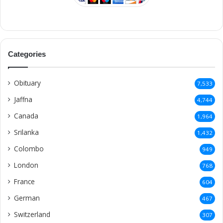
Categories
Obituary
7,533
Jaffna
4,744
Canada
1,964
Srilanka
1,432
Colombo
949
London
768
France
604
German
467
Switzerland
307