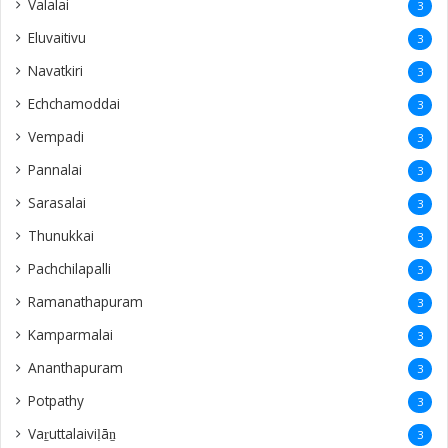
Valalai
3
Eluvaitivu
3
Navatkiri
3
Echchamoddai
3
Vempadi
3
Pannalai
3
Sarasalai
3
Thunukkai
3
Pachchilapalli
3
Ramanathapuram
3
Kamparmalai
3
Ananthapuram
3
‎Potpathy
3
Vaṟuttalaiviḷāṉ
3