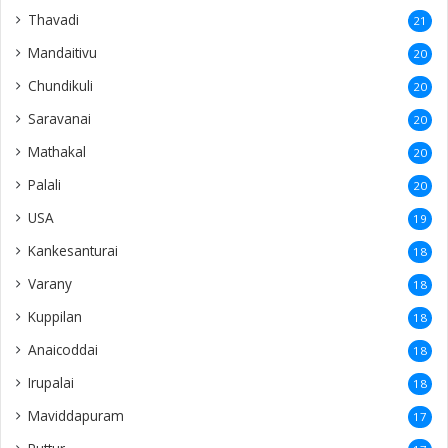
Thavadi
21
Mandaitivu
20
Chundikuli
20
Saravanai
20
Mathakal
20
Palali
20
USA
19
Kankesanturai
18
Varany
18
Kuppilan
18
Anaicoddai
18
Irupalai
18
Maviddapuram
17