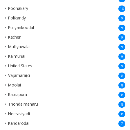
Poonakary
10
Polikandy
9
Puliyankoodal
9
Kacheri
9
Mulliyawalai
9
Kalmunai
9
United States
9
Vaṭamarāṭci
8
Moolai
8
Ratnapura
8
Thondaimanaru
8
Neeraviyadi
8
Kandarodai
7