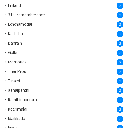
Finland
2
31st rememberence
2
Echchamodai
2
Kachchai
2
Bahrain
2
Galle
2
Memories
2
ThankYou
2
Tiruchi
2
aanaipanthi
2
Raththinapuram
2
Keerimalai
2
Idaikkadu
2
kuwait