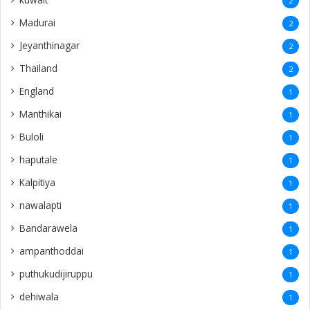
2
Madurai
2
Jeyanthinagar
2
Thailand
2
England
1
Manthikai
1
Buloli
1
haputale
1
Kalpitiya
1
nawalapti
1
Bandarawela
1
ampanthoddai
1
puthukudijiruppu
1
dehiwala
1