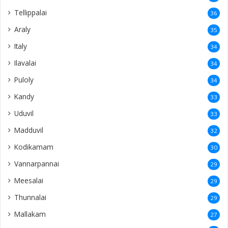
Tellippalai
36
Araly
35
Italy
34
Ilavalai
34
Puloly
34
Kandy
33
Uduvil
33
Madduvil
32
Kodikamam
30
Vannarpannai
29
Meesalai
29
Thunnalai
29
Mallakam
27