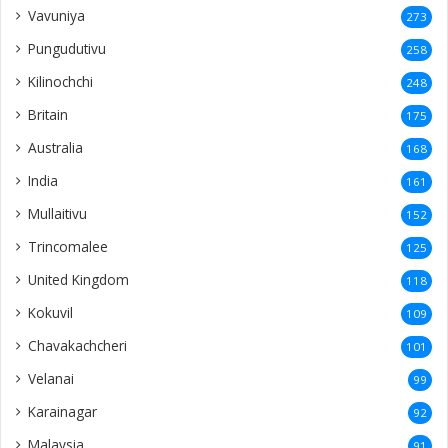
Vavuniya
273
Pungudutivu
258
Kilinochchi
248
Britain
175
Australia
168
India
161
Mullaitivu
152
Trincomalee
125
United Kingdom
118
Kokuvil
109
Chavakachcheri
101
Velanai
99
Karainagar
92
Malaysia
91