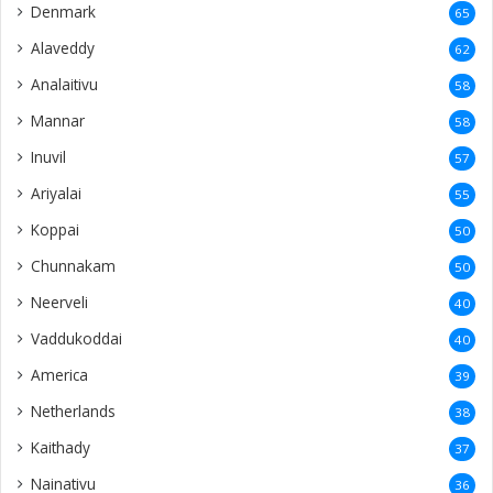
Denmark
65
Alaveddy
62
Analaitivu
58
Mannar
58
Inuvil
57
Ariyalai
55
Koppai
50
Chunnakam
50
Neerveli
40
Vaddukoddai
40
America
39
Netherlands
38
Kaithady
37
Nainativu
36