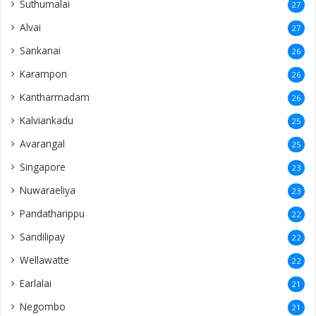
Suthumalai
27
Alvai
27
Sankanai
26
Karampon
26
Kantharmadam
26
Kalviankadu
25
Avarangal
25
Singapore
23
Nuwaraeliya
23
Pandatharippu
22
Sandilipay
22
Wellawatte
22
Earlalai
21
Negombo
21