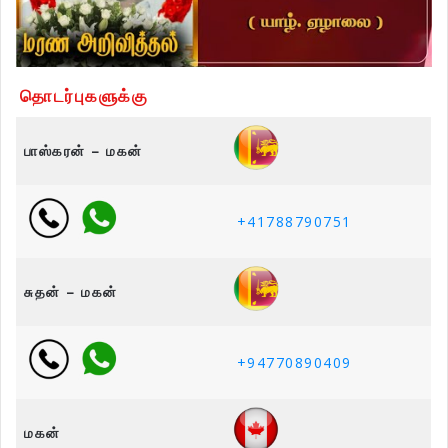
தொடர்புகளுக்கு
பாஸ்கரன் – மகன்
+41788790751
சுதன் – மகன்
+94770890409
மகன்