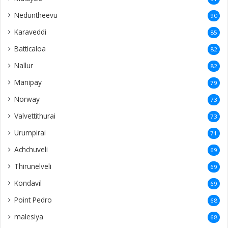
Neduntheevu
90
Karaveddi
85
Batticaloa
82
Nallur
82
Manipay
79
Norway
73
Valvettithurai
73
Urumpirai
71
Achchuveli
69
Thirunelveli
69
Kondavil
69
Point Pedro
68
malesiya
68