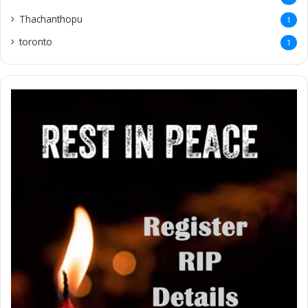
Thachanthopu
1
toronto
1