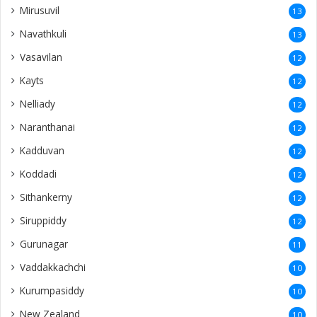
Mirusuvil
13
Navathkuli
13
Vasavilan
12
Kayts
12
Nelliady
12
Naranthanai
12
Kadduvan
12
Koddadi
12
Sithankerny
12
Siruppiddy
12
Gurunagar
11
Vaddakkachchi
10
Kurumpasiddy
10
New Zealand
10