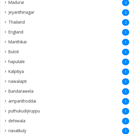
Madurai
2
Jeyanthinagar
2
Thailand
2
England
1
Manthikai
1
Buloli
1
haputale
1
Kalpitiya
1
nawalapti
1
Bandarawela
1
ampanthoddai
1
puthukudijiruppu
1
dehiwala
1
navatkuly
1