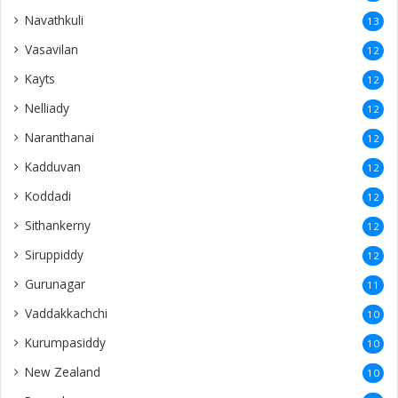
Navathkuli
13
Vasavilan
12
Kayts
12
Nelliady
12
Naranthanai
12
Kadduvan
12
Koddadi
12
Sithankerny
12
Siruppiddy
12
Gurunagar
11
Vaddakkachchi
10
Kurumpasiddy
10
New Zealand
10