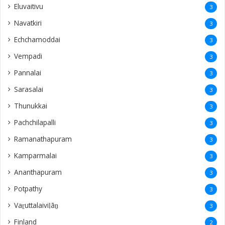
Eluvaitivu
3
Navatkiri
3
Echchamoddai
3
Vempadi
3
Pannalai
3
Sarasalai
3
Thunukkai
3
Pachchilapalli
3
Ramanathapuram
3
Kamparmalai
3
Ananthapuram
3
‎Potpathy
3
Vaṟuttalaiviḷāṉ
3
Finland
2