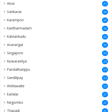
Alvai
27
Sankanai
26
Karampon
26
Kantharmadam
26
Kalviankadu
25
Avarangal
25
Singapore
23
Nuwaraeliya
23
Pandatharippu
22
Sandilipay
22
Wellawatte
22
Earlalai
21
Negombo
21
Thavadi
21