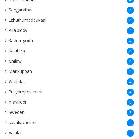
Sangarathai
4
Ezhuthumadduvaal
4
Allaipiddy
4
Kadurugoda
4
Kalutara
4
Chilaw
4
Mankuppan
4
Wattala
4
Puliyampokkanai
4
mayiliddi
3
Sweden
3
savakachcheri
3
Valalai
3