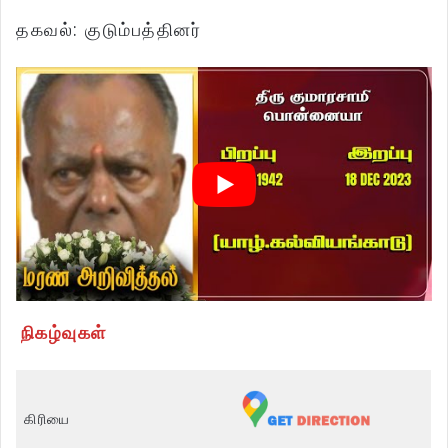
தகவல்: குடும்பத்தினர்
நிகழ்வுகள்
கிரியை