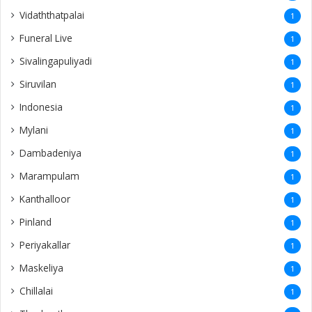
Vidaththatpalai
1
Funeral Live
1
Sivalingapuliyadi
1
Siruvilan
1
Indonesia
1
Mylani
1
Dambadeniya
1
Marampulam
1
Kanthalloor
1
Pinland
1
Periyakallar
1
Maskeliya
1
Chillalai
1