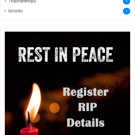
Thachanthopu
1
toronto
1