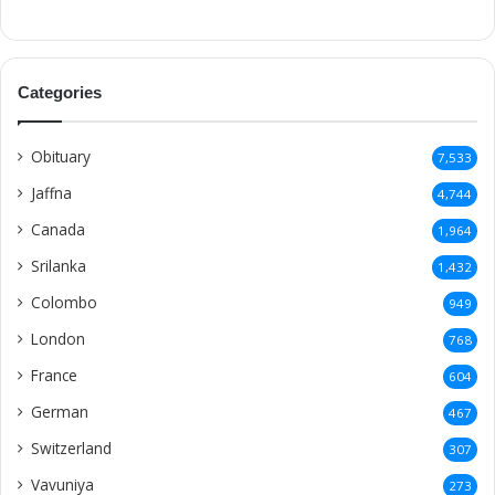
Categories
Obituary
7,533
Jaffna
4,744
Canada
1,964
Srilanka
1,432
Colombo
949
London
768
France
604
German
467
Switzerland
307
Vavuniya
273