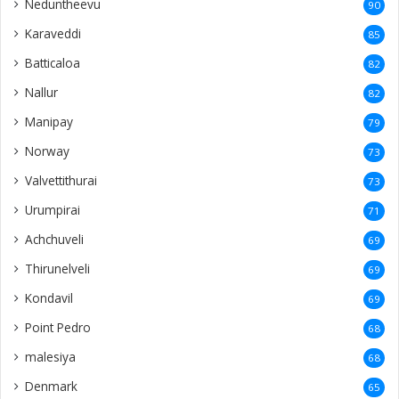
Neduntheevu
90
Karaveddi
85
Batticaloa
82
Nallur
82
Manipay
79
Norway
73
Valvettithurai
73
Urumpirai
71
Achchuveli
69
Thirunelveli
69
Kondavil
69
Point Pedro
68
malesiya
68
Denmark
65