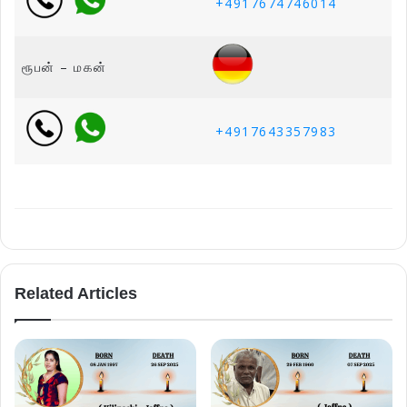
+4917674746014
ரூபன் – மகன்
+4917643357983
Related Articles