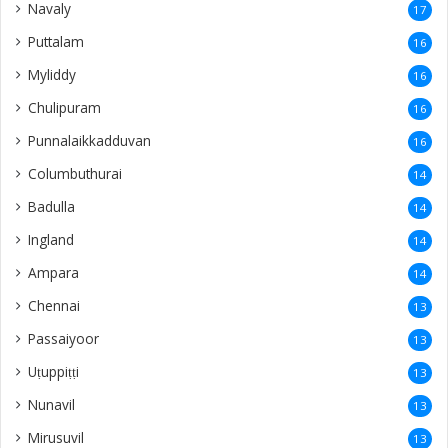
Navaly
17
Puttalam
16
Myliddy
16
Chulipuram
16
Punnalaikkadduvan
16
Columbuthurai
14
Badulla
14
Ingland
14
Ampara
14
Chennai
13
Passaiyoor
13
Uṭuppiṭṭi
13
Nunavil
13
Mirusuvil
13