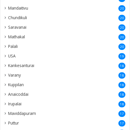
Mandaitivu
20
Chundikuli
20
Saravanai
20
Mathakal
20
Palali
20
USA
19
Kankesanturai
18
Varany
18
Kuppilan
18
Anaicoddai
18
Irupalai
18
Maviddapuram
17
Puttur
17