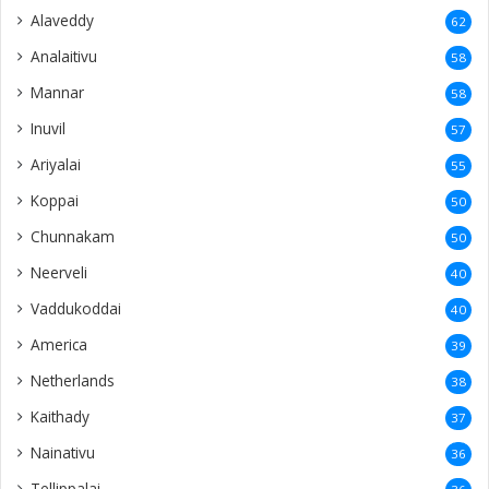
Alaveddy
62
Analaitivu
58
Mannar
58
Inuvil
57
Ariyalai
55
Koppai
50
Chunnakam
50
Neerveli
40
Vaddukoddai
40
America
39
Netherlands
38
Kaithady
37
Nainativu
36
Tellippalai