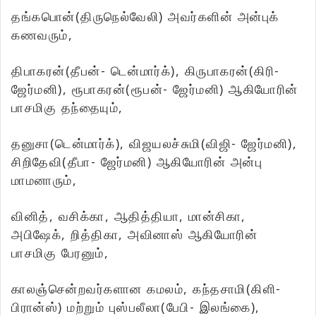
தங்கபொன்(திருநெல்வேலி) அவர்களின் அன்புக்
கணவரும்,
திபாகரன்(தீபன்- டென்மார்க்), கிருபாகரன்(கிரி-
ஜேர்மனி), ரூபாகரன்(ரூபன்- ஜேர்மனி) ஆகியோரின்
பாசமிகு தந்தையும்,
தனுசா(டென்மார்க்), விஜயலச்சுமி(விஜி- ஜேர்மனி),
சிறிதேவி(தீபா- ஜேர்மனி) ஆகியோரின் அன்பு
மாமனாரும்,
வினித், வசிக்கா, ஆதித்தியா, மான்சிகா,
அபிஷேக், றித்திகா, அவினாஸ் ஆகியோரின்
பாசமிகு பேரனும்,
காலஞ்சென்றவர்களான கமலம், கந்தசாமி(கிளி-
பிரான்ஸ்) மற்றும் புஸ்பலீலா(பேபி- இலங்கை),