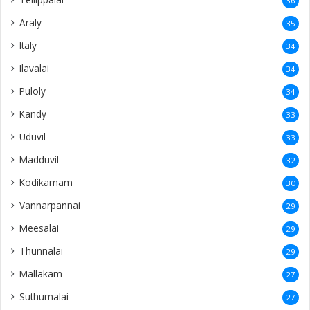
36
Araly
35
Italy
34
Ilavalai
34
Puloly
34
Kandy
33
Uduvil
33
Madduvil
32
Kodikamam
30
Vannarpannai
29
Meesalai
29
Thunnalai
29
Mallakam
27
Suthumalai
27