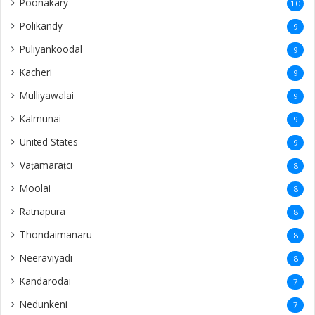
Poonakary
10
Polikandy
9
Puliyankoodal
9
Kacheri
9
Mulliyawalai
9
Kalmunai
9
United States
9
Vaṭamarāṭci
8
Moolai
8
Ratnapura
8
Thondaimanaru
8
Neeraviyadi
8
Kandarodai
7
Nedunkeni
7