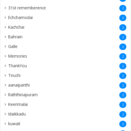
31st rememberence
2
Echchamodai
2
Kachchai
2
Bahrain
2
Galle
2
Memories
2
ThankYou
2
Tiruchi
2
aanaipanthi
2
Raththinapuram
2
Keerimalai
2
Idaikkadu
2
kuwait
2