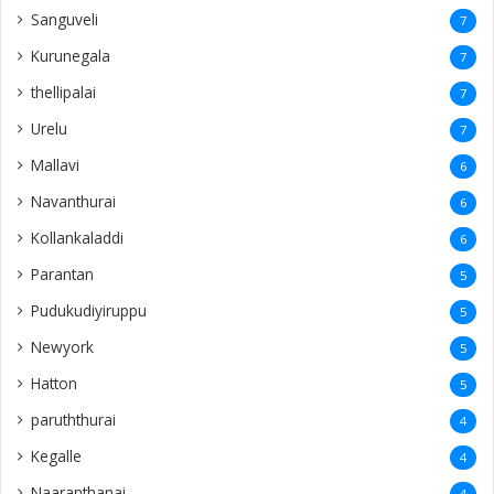
Sanguveli
7
Kurunegala
7
thellipalai
7
Urelu
7
Mallavi
6
Navanthurai
6
Kollankaladdi
6
Parantan
5
Pudukudiyiruppu
5
Newyork
5
Hatton
5
paruththurai
4
Kegalle
4
Naaranthanai
4