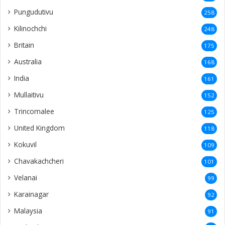
Pungudutivu
258
Kilinochchi
248
Britain
175
Australia
168
India
161
Mullaitivu
152
Trincomalee
125
United Kingdom
118
Kokuvil
109
Chavakachcheri
101
Velanai
99
Karainagar
92
Malaysia
91