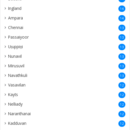
Ingland
14
Ampara
14
Chennai
13
Passaiyoor
13
Uṭuppiṭṭi
13
Nunavil
13
Mirusuvil
13
Navathkuli
13
Vasavilan
12
Kayts
12
Nelliady
12
Naranthanai
12
Kadduvan
12