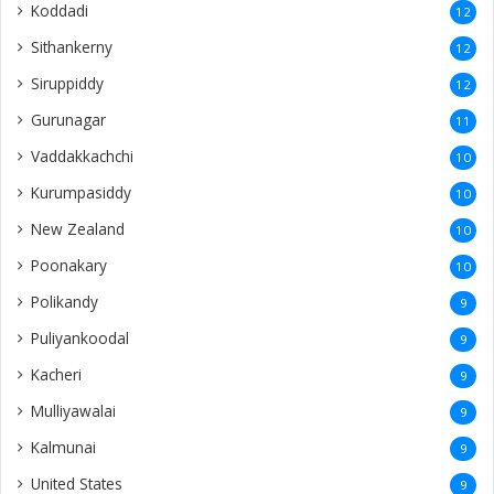
Koddadi
12
Sithankerny
12
Siruppiddy
12
Gurunagar
11
Vaddakkachchi
10
Kurumpasiddy
10
New Zealand
10
Poonakary
10
Polikandy
9
Puliyankoodal
9
Kacheri
9
Mulliyawalai
9
Kalmunai
9
United States
9