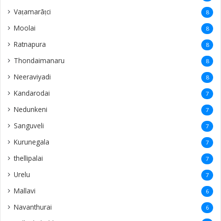
Vaṭamarāṭci
8
Moolai
8
Ratnapura
8
Thondaimanaru
8
Neeraviyadi
8
Kandarodai
7
Nedunkeni
7
Sanguveli
7
Kurunegala
7
thellipalai
7
Urelu
7
Mallavi
6
Navanthurai
6