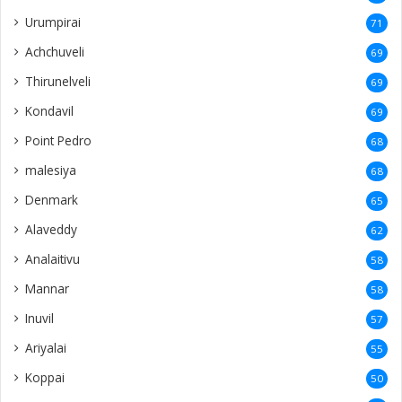
Urumpirai
71
Achchuveli
69
Thirunelveli
69
Kondavil
69
Point Pedro
68
malesiya
68
Denmark
65
Alaveddy
62
Analaitivu
58
Mannar
58
Inuvil
57
Ariyalai
55
Koppai
50