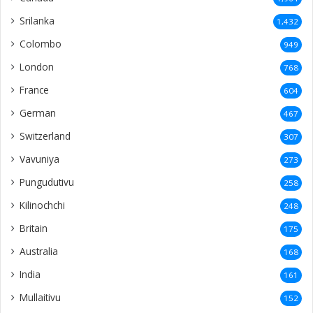
Srilanka
1,432
Colombo
949
London
768
France
604
German
467
Switzerland
307
Vavuniya
273
Pungudutivu
258
Kilinochchi
248
Britain
175
Australia
168
India
161
Mullaitivu
152