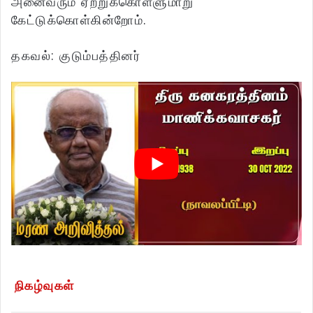
அனைவரும் ஏற்றுக்கொள்ளுமாறு
கேட்டுக்கொள்கின்றோம்.
தகவல்: குடும்பத்தினர்
நிகழ்வுகள்