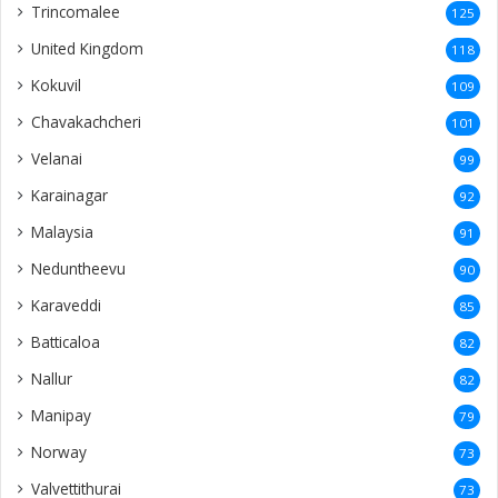
Trincomalee
125
United Kingdom
118
Kokuvil
109
Chavakachcheri
101
Velanai
99
Karainagar
92
Malaysia
91
Neduntheevu
90
Karaveddi
85
Batticaloa
82
Nallur
82
Manipay
79
Norway
73
Valvettithurai
73