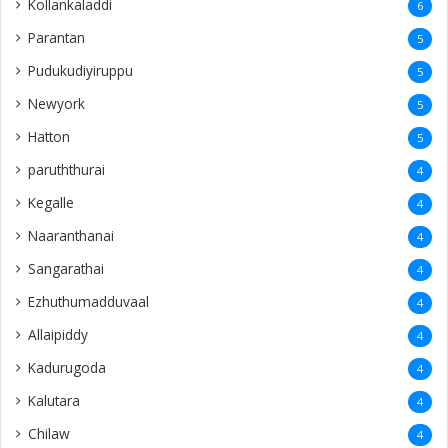
Kollankaladdi
6
Parantan
5
Pudukudiyiruppu
5
Newyork
5
Hatton
5
paruththurai
4
Kegalle
4
Naaranthanai
4
Sangarathai
4
Ezhuthumadduvaal
4
Allaipiddy
4
Kadurugoda
4
Kalutara
4
Chilaw
4