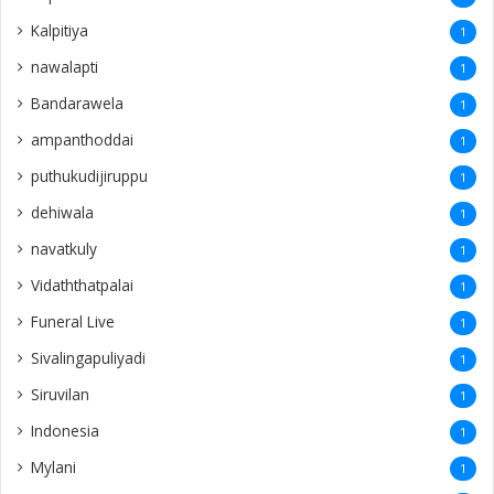
Kalpitiya
1
nawalapti
1
Bandarawela
1
ampanthoddai
1
puthukudijiruppu
1
dehiwala
1
navatkuly
1
Vidaththatpalai
1
Funeral Live
1
Sivalingapuliyadi
1
Siruvilan
1
Indonesia
1
Mylani
1