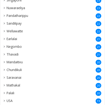
Singapore
23
Nuwaraeliya
23
Pandatharippu
22
Sandilipay
22
Wellawatte
22
Earlalai
21
Negombo
21
Thavadi
21
Mandaitivu
20
Chundikuli
20
Saravanai
20
Mathakal
20
Palali
20
USA
19