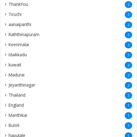
ThankYou
2
Tiruchi
2
aanaipanthi
2
Raththinapuram
2
Keerimalai
2
Idaikkadu
2
kuwait
2
Madurai
2
Jeyanthinagar
2
Thailand
2
England
1
Manthikai
1
Buloli
1
haputale
1