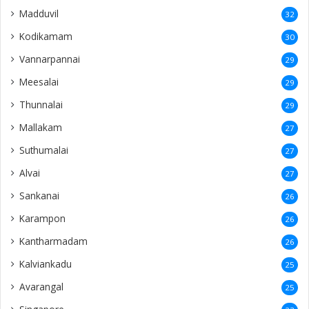
Madduvil
32
Kodikamam
30
Vannarpannai
29
Meesalai
29
Thunnalai
29
Mallakam
27
Suthumalai
27
Alvai
27
Sankanai
26
Karampon
26
Kantharmadam
26
Kalviankadu
25
Avarangal
25