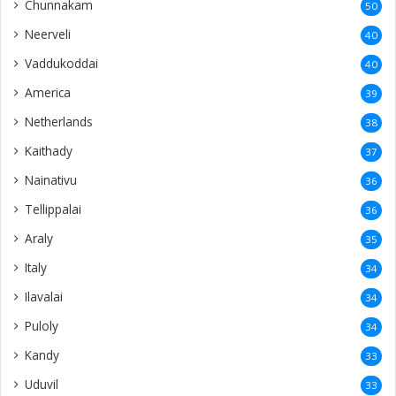
Chunnakam
50
Neerveli
40
Vaddukoddai
40
America
39
Netherlands
38
Kaithady
37
Nainativu
36
Tellippalai
36
Araly
35
Italy
34
Ilavalai
34
Puloly
34
Kandy
33
Uduvil
33