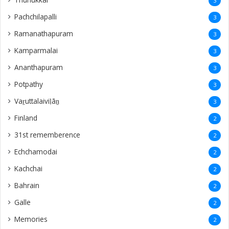
3
Pachchilapalli
3
Ramanathapuram
3
Kamparmalai
3
Ananthapuram
3
‎Potpathy
3
Vaṟuttalaiviḷāṉ
3
Finland
2
31st rememberence
2
Echchamodai
2
Kachchai
2
Bahrain
2
Galle
2
Memories
2