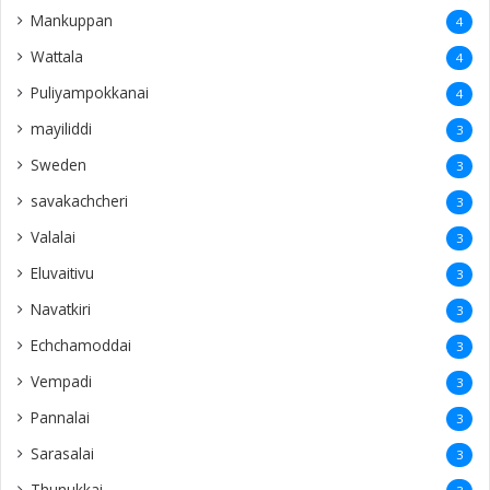
Mankuppan
4
Wattala
4
Puliyampokkanai
4
mayiliddi
3
Sweden
3
savakachcheri
3
Valalai
3
Eluvaitivu
3
Navatkiri
3
Echchamoddai
3
Vempadi
3
Pannalai
3
Sarasalai
3
Thunukkai