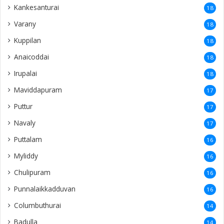
Kankesanturai
18
Varany
18
Kuppilan
18
Anaicoddai
18
Irupalai
18
Maviddapuram
17
Puttur
17
Navaly
17
Puttalam
16
Myliddy
16
Chulipuram
16
Punnalaikkadduvan
16
Columbuthurai
14
Badulla
14