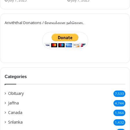
July 7, 2025
July 7, 2025
Ariviththal Donations / சேவைக்கான நன்கொடை
Categories
Obituary
7,533
Jaffna
4,744
Canada
1,964
Srilanka
1,432