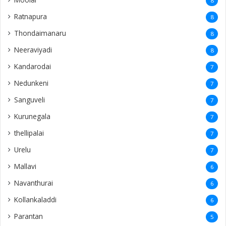
8
Ratnapura
8
Thondaimanaru
8
Neeraviyadi
8
Kandarodai
7
Nedunkeni
7
Sanguveli
7
Kurunegala
7
thellipalai
7
Urelu
7
Mallavi
6
Navanthurai
6
Kollankaladdi
6
Parantan
5