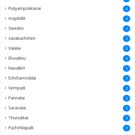
Puliyampokkanai
4
mayiliddi
3
Sweden
3
savakachcheri
3
Valalai
3
Eluvaitivu
3
Navatkiri
3
Echchamoddai
3
Vempadi
3
Pannalai
3
Sarasalai
3
Thunukkai
3
Pachchilapalli
3