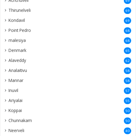
Achchuveli
69
Thirunelveli
69
Kondavil
69
Point Pedro
68
malesiya
68
Denmark
65
Alaveddy
62
Analaitivu
58
Mannar
58
Inuvil
57
Ariyalai
55
Koppai
50
Chunnakam
50
Neerveli
40