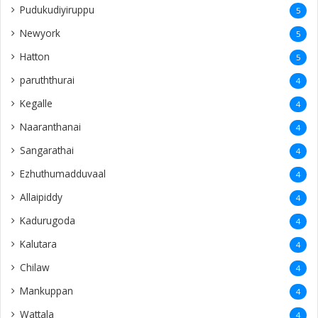
Pudukudiyiruppu
5
Newyork
5
Hatton
5
paruththurai
4
Kegalle
4
Naaranthanai
4
Sangarathai
4
Ezhuthumadduvaal
4
Allaipiddy
4
Kadurugoda
4
Kalutara
4
Chilaw
4
Mankuppan
4
Wattala
4