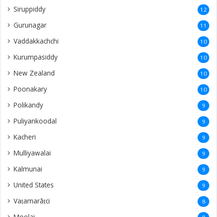
Siruppiddy
12
Gurunagar
11
Vaddakkachchi
10
Kurumpasiddy
10
New Zealand
10
Poonakary
10
Polikandy
9
Puliyankoodal
9
Kacheri
9
Mulliyawalai
9
Kalmunai
9
United States
9
Vaṭamarāṭci
8
Moolai