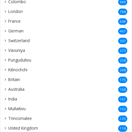
Colombo
949
London
768
France
604
German
467
Switzerland
307
Vavuniya
273
Pungudutivu
258
Kilinochchi
248
Britain
175
Australia
168
India
161
Mullaitivu
152
Trincomalee
125
United Kingdom
118