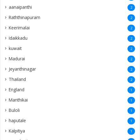
aanaipanthi
2
Raththinapuram
2
Keerimalai
2
Idaikkadu
2
kuwait
2
Madurai
2
Jeyanthinagar
2
Thailand
2
England
1
Manthikai
1
Buloli
1
haputale
1
Kalpitiya
1