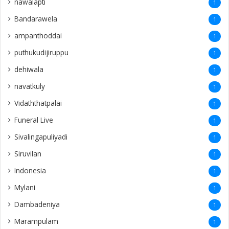
nawalapti
1
Bandarawela
1
ampanthoddai
1
puthukudijiruppu
1
dehiwala
1
navatkuly
1
Vidaththatpalai
1
Funeral Live
1
Sivalingapuliyadi
1
Siruvilan
1
Indonesia
1
Mylani
1
Dambadeniya
1
Marampulam
1