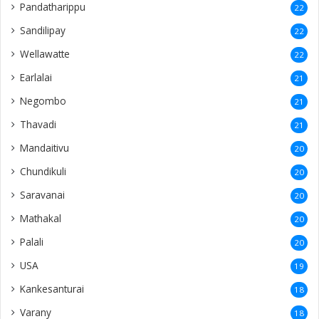
Pandatharippu
22
Sandilipay
22
Wellawatte
22
Earlalai
21
Negombo
21
Thavadi
21
Mandaitivu
20
Chundikuli
20
Saravanai
20
Mathakal
20
Palali
20
USA
19
Kankesanturai
18
Varany
18