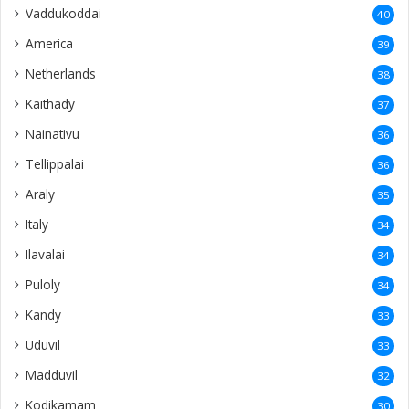
Vaddukoddai
40
America
39
Netherlands
38
Kaithady
37
Nainativu
36
Tellippalai
36
Araly
35
Italy
34
Ilavalai
34
Puloly
34
Kandy
33
Uduvil
33
Madduvil
32
Kodikamam
30