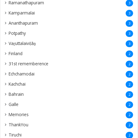
Ramanathapuram
3
Kamparmalai
3
Ananthapuram
3
‎Potpathy
3
Vaṟuttalaiviḷāṉ
3
Finland
2
31st rememberence
2
Echchamodai
2
Kachchai
2
Bahrain
2
Galle
2
Memories
2
ThankYou
2
Tiruchi
2