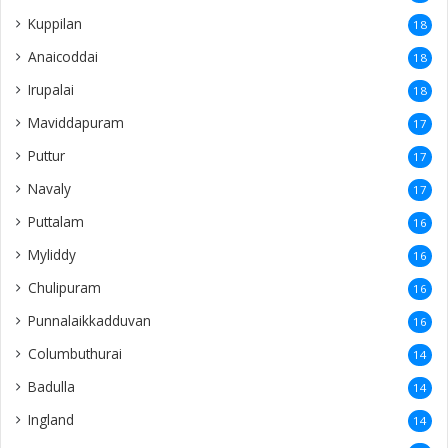
Kuppilan
18
Anaicoddai
18
Irupalai
18
Maviddapuram
17
Puttur
17
Navaly
17
Puttalam
16
Myliddy
16
Chulipuram
16
Punnalaikkadduvan
16
Columbuthurai
14
Badulla
14
Ingland
14