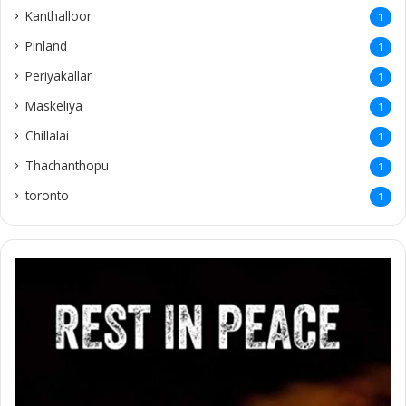
Kanthalloor
1
Pinland
1
Periyakallar
1
Maskeliya
1
Chillalai
1
Thachanthopu
1
toronto
1