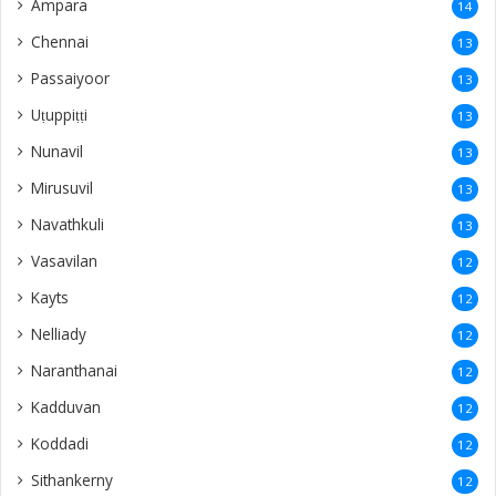
Ampara
14
Chennai
13
Passaiyoor
13
Uṭuppiṭṭi
13
Nunavil
13
Mirusuvil
13
Navathkuli
13
Vasavilan
12
Kayts
12
Nelliady
12
Naranthanai
12
Kadduvan
12
Koddadi
12
Sithankerny
12