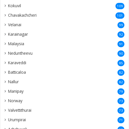
Kokuvil
109
Chavakachcheri
101
Velanai
99
Karainagar
92
Malaysia
91
Neduntheevu
90
Karaveddi
85
Batticaloa
82
Nallur
82
Manipay
79
Norway
73
Valvettithurai
73
Urumpirai
71