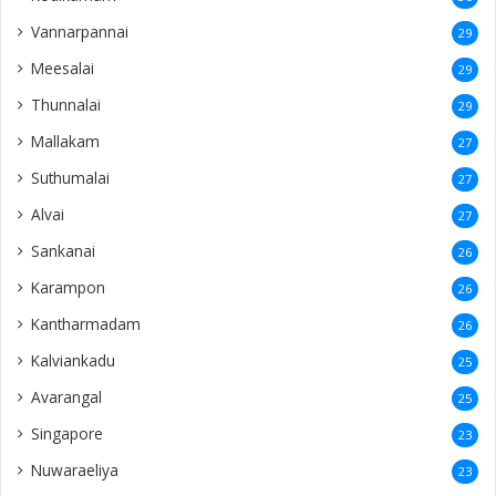
Vannarpannai
29
Meesalai
29
Thunnalai
29
Mallakam
27
Suthumalai
27
Alvai
27
Sankanai
26
Karampon
26
Kantharmadam
26
Kalviankadu
25
Avarangal
25
Singapore
23
Nuwaraeliya
23