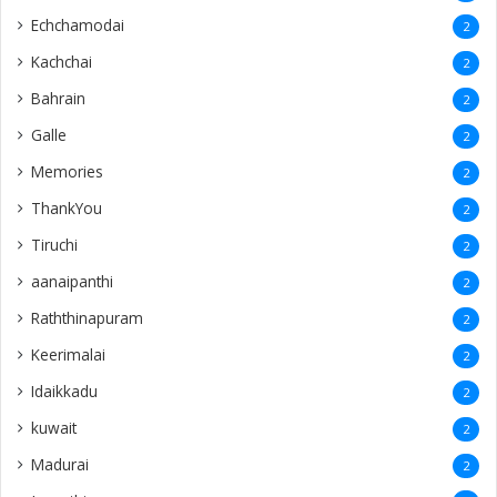
Echchamodai
2
Kachchai
2
Bahrain
2
Galle
2
Memories
2
ThankYou
2
Tiruchi
2
aanaipanthi
2
Raththinapuram
2
Keerimalai
2
Idaikkadu
2
kuwait
2
Madurai
2