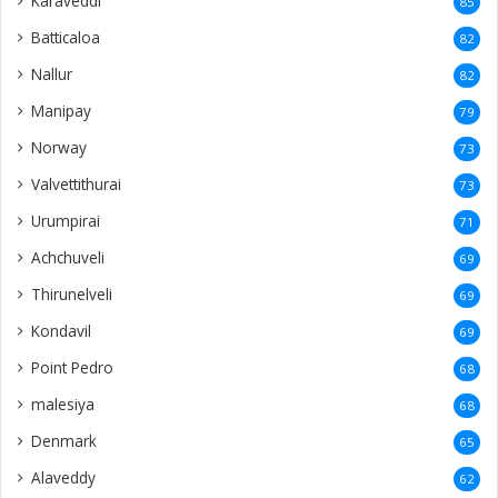
Karaveddi
85
Batticaloa
82
Nallur
82
Manipay
79
Norway
73
Valvettithurai
73
Urumpirai
71
Achchuveli
69
Thirunelveli
69
Kondavil
69
Point Pedro
68
malesiya
68
Denmark
65
Alaveddy
62