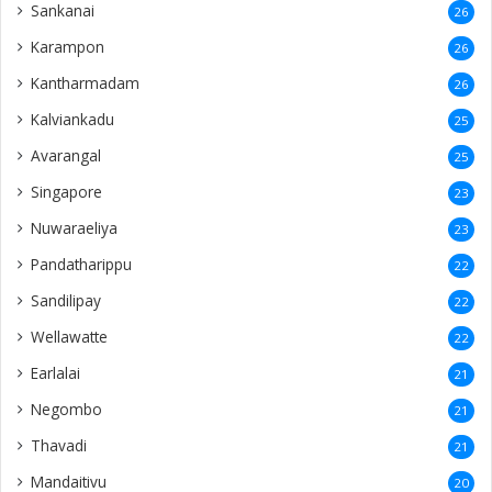
Sankanai
26
Karampon
26
Kantharmadam
26
Kalviankadu
25
Avarangal
25
Singapore
23
Nuwaraeliya
23
Pandatharippu
22
Sandilipay
22
Wellawatte
22
Earlalai
21
Negombo
21
Thavadi
21
Mandaitivu
20