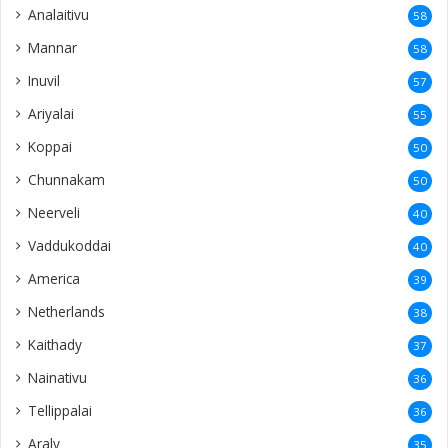
Analaitivu
58
Mannar
58
Inuvil
57
Ariyalai
55
Koppai
50
Chunnakam
50
Neerveli
40
Vaddukoddai
40
America
39
Netherlands
38
Kaithady
37
Nainativu
36
Tellippalai
36
Araly
35