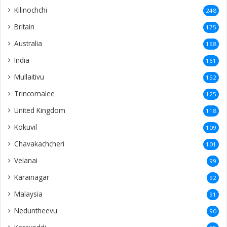
Kilinochchi
248
Britain
175
Australia
168
India
161
Mullaitivu
152
Trincomalee
125
United Kingdom
118
Kokuvil
109
Chavakachcheri
101
Velanai
99
Karainagar
92
Malaysia
91
Neduntheevu
90