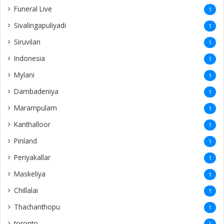
Funeral Live
1
Sivalingapuliyadi
1
Siruvilan
1
Indonesia
1
Mylani
1
Dambadeniya
1
Marampulam
1
Kanthalloor
1
Pinland
1
Periyakallar
1
Maskeliya
1
Chillalai
1
Thachanthopu
1
toronto
1