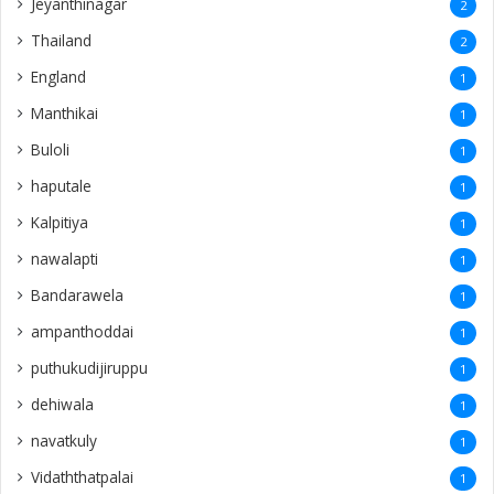
Jeyanthinagar
2
Thailand
2
England
1
Manthikai
1
Buloli
1
haputale
1
Kalpitiya
1
nawalapti
1
Bandarawela
1
ampanthoddai
1
puthukudijiruppu
1
dehiwala
1
navatkuly
1
Vidaththatpalai
1