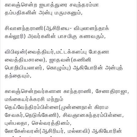
காலஞ்சென்ற ஐயாத்துரை சவுந்தரம்மா
தம்பதிகளின் அன்பு மருமகனும்,
சிவானந்தராணி(ஆசிரியை- விபுலானந்தாக்
கல்லூரி) அவர்களின் பாசமிகு கணவரும்,
விபிஷன்(வைத்தியர்,மட்டக்களப்பு போதனா
வைத்தியசாலை), ஜாதவன்(கணினி
பொறியியலாளர், கொழும்பு) ஆகியோரின் அன்புத்
தந்தையும்,
காலஞ்சென்றவர்களான காந்தராணி, சேனாதிராஜா,
மங்கையர்க்கரசி மற்றும்
தெய்வேந்திரம்பிள்ளை(முன்னைநாள் கிராம
சேவகர்,நெடுங்கேணி), சிவஞானசுந்தரம்பிள்ளை,
புஸ்பலதா, செல்வரத்தினம்,
லோகேஸ்வரன்(ஆசிரியர், மல்லாவி) ஆகியோரின்