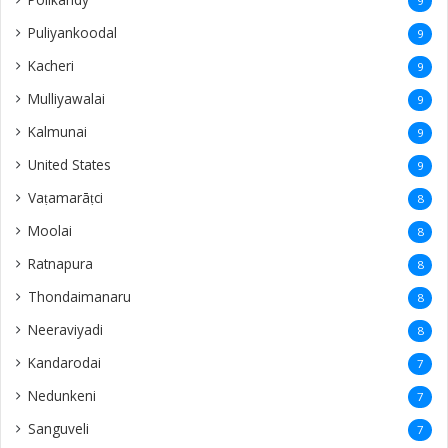
9
Puliyankoodal
9
Kacheri
9
Mulliyawalai
9
Kalmunai
9
United States
9
Vaṭamarāṭci
8
Moolai
8
Ratnapura
8
Thondaimanaru
8
Neeraviyadi
8
Kandarodai
7
Nedunkeni
7
Sanguveli
7