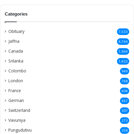
Categories
Obituary
7,533
Jaffna
4,744
Canada
1,964
Srilanka
1,432
Colombo
949
London
768
France
604
German
467
Switzerland
307
Vavuniya
273
Pungudutivu
258