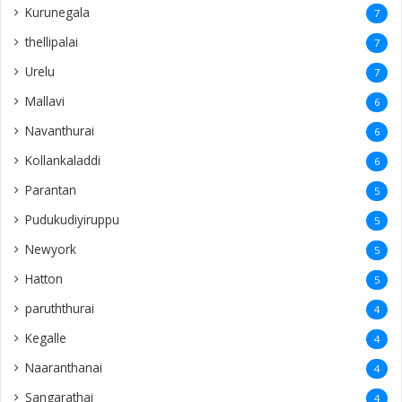
Kurunegala
7
thellipalai
7
Urelu
7
Mallavi
6
Navanthurai
6
Kollankaladdi
6
Parantan
5
Pudukudiyiruppu
5
Newyork
5
Hatton
5
paruththurai
4
Kegalle
4
Naaranthanai
4
Sangarathai
4