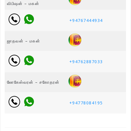
விபிஷன் – மகன்
+94767444934
ஜாதவன் – மகன்
+94762887033
லோகேஸ்வரன் – சகோதரன்
+94778084195