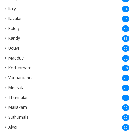
Italy
34
Ilavalai
34
Puloly
34
Kandy
33
Uduvil
33
Madduvil
32
Kodikamam
30
Vannarpannai
29
Meesalai
29
Thunnalai
29
Mallakam
27
Suthumalai
27
Alvai
27