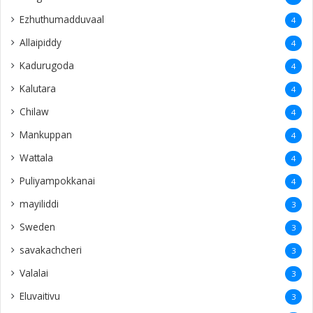
Ezhuthumadduvaal
4
Allaipiddy
4
Kadurugoda
4
Kalutara
4
Chilaw
4
Mankuppan
4
Wattala
4
Puliyampokkanai
4
mayiliddi
3
Sweden
3
savakachcheri
3
Valalai
3
Eluvaitivu
3