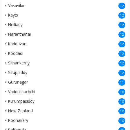
Vasavilan
12
Kayts
12
Nelliady
12
Naranthanai
12
Kadduvan
12
Koddadi
12
Sithankerny
12
Siruppiddy
12
Gurunagar
11
Vaddakkachchi
10
Kurumpasiddy
10
New Zealand
10
Poonakary
10
Polikandy