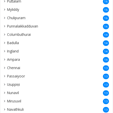
Puttalam
16
Myliddy
16
Chulipuram
16
Punnalaikkadduvan
16
Columbuthurai
14
Badulla
14
Ingland
14
Ampara
14
Chennai
13
Passaiyoor
13
Uṭuppiṭṭi
13
Nunavil
13
Mirusuvil
13
Navathkuli
13