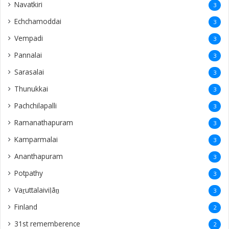
Navatkiri
3
Echchamoddai
3
Vempadi
3
Pannalai
3
Sarasalai
3
Thunukkai
3
Pachchilapalli
3
Ramanathapuram
3
Kamparmalai
3
Ananthapuram
3
‎Potpathy
3
Vaṟuttalaiviḷāṉ
3
Finland
2
31st rememberence
2