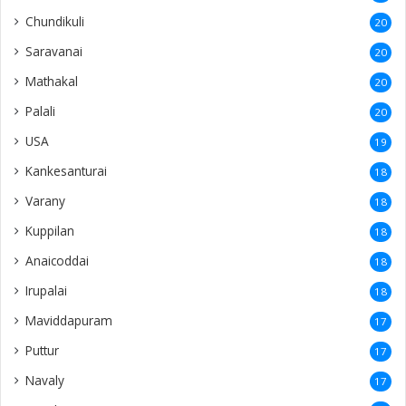
Chundikuli
20
Saravanai
20
Mathakal
20
Palali
20
USA
19
Kankesanturai
18
Varany
18
Kuppilan
18
Anaicoddai
18
Irupalai
18
Maviddapuram
17
Puttur
17
Navaly
17