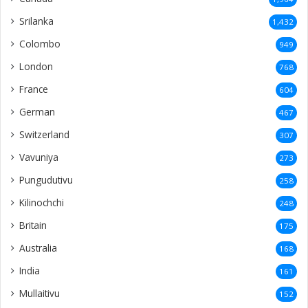
Srilanka
1,432
Colombo
949
London
768
France
604
German
467
Switzerland
307
Vavuniya
273
Pungudutivu
258
Kilinochchi
248
Britain
175
Australia
168
India
161
Mullaitivu
152