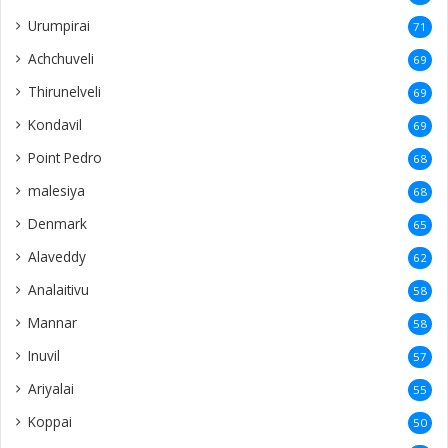
Urumpirai
71
Achchuveli
69
Thirunelveli
69
Kondavil
69
Point Pedro
68
malesiya
68
Denmark
65
Alaveddy
62
Analaitivu
58
Mannar
58
Inuvil
57
Ariyalai
55
Koppai
50