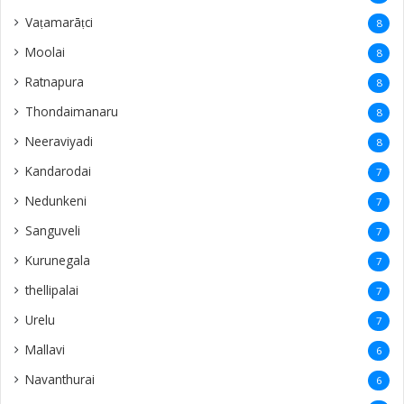
Vaṭamarāṭci
8
Moolai
8
Ratnapura
8
Thondaimanaru
8
Neeraviyadi
8
Kandarodai
7
Nedunkeni
7
Sanguveli
7
Kurunegala
7
thellipalai
7
Urelu
7
Mallavi
6
Navanthurai
6