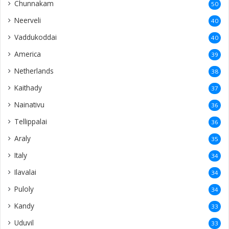
Chunnakam
50
Neerveli
40
Vaddukoddai
40
America
39
Netherlands
38
Kaithady
37
Nainativu
36
Tellippalai
36
Araly
35
Italy
34
Ilavalai
34
Puloly
34
Kandy
33
Uduvil
33