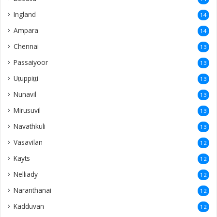
Ingland
14
Ampara
14
Chennai
13
Passaiyoor
13
Uṭuppiṭṭi
13
Nunavil
13
Mirusuvil
13
Navathkuli
13
Vasavilan
12
Kayts
12
Nelliady
12
Naranthanai
12
Kadduvan
12