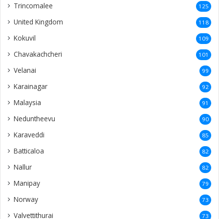
Trincomalee
125
United Kingdom
118
Kokuvil
109
Chavakachcheri
101
Velanai
99
Karainagar
92
Malaysia
91
Neduntheevu
90
Karaveddi
85
Batticaloa
82
Nallur
82
Manipay
79
Norway
73
Valvettithurai
73