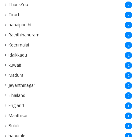
ThankYou
2
Tiruchi
2
aanaipanthi
2
Raththinapuram
2
Keerimalai
2
Idaikkadu
2
kuwait
2
Madurai
2
Jeyanthinagar
2
Thailand
2
England
1
Manthikai
1
Buloli
1
haputale
1