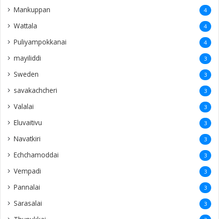
Mankuppan
4
Wattala
4
Puliyampokkanai
4
mayiliddi
3
Sweden
3
savakachcheri
3
Valalai
3
Eluvaitivu
3
Navatkiri
3
Echchamoddai
3
Vempadi
3
Pannalai
3
Sarasalai
3