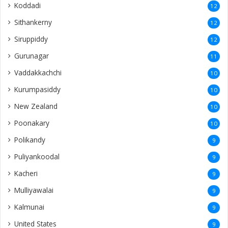
Koddadi
12
Sithankerny
12
Siruppiddy
12
Gurunagar
11
Vaddakkachchi
10
Kurumpasiddy
10
New Zealand
10
Poonakary
10
Polikandy
9
Puliyankoodal
9
Kacheri
9
Mulliyawalai
9
Kalmunai
9
United States
9