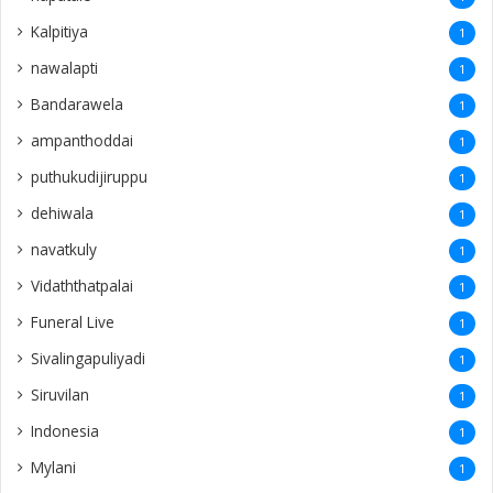
Kalpitiya
1
nawalapti
1
Bandarawela
1
ampanthoddai
1
puthukudijiruppu
1
dehiwala
1
navatkuly
1
Vidaththatpalai
1
Funeral Live
1
Sivalingapuliyadi
1
Siruvilan
1
Indonesia
1
Mylani
1