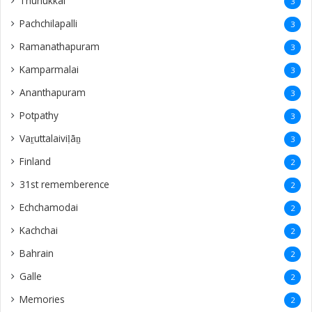
Thunukkai
3
Pachchilapalli
3
Ramanathapuram
3
Kamparmalai
3
Ananthapuram
3
‎Potpathy
3
Vaṟuttalaiviḷāṉ
3
Finland
2
31st rememberence
2
Echchamodai
2
Kachchai
2
Bahrain
2
Galle
2
Memories
2