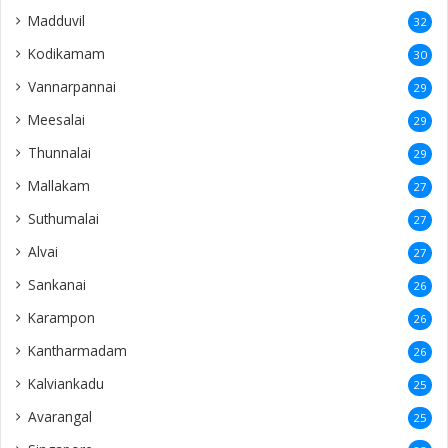
Madduvil
32
Kodikamam
30
Vannarpannai
29
Meesalai
29
Thunnalai
29
Mallakam
27
Suthumalai
27
Alvai
27
Sankanai
26
Karampon
26
Kantharmadam
26
Kalviankadu
25
Avarangal
25