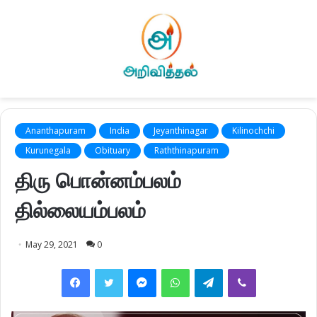
Ananthapuram
India
Jeyanthinagar
Kilinochchi
Kurunegala
Obituary
Raththinapuram
திரு பொன்னம்பலம்
தில்லையம்பலம்
May 29, 2021
0
Facebook
Twitter
Messenger
WhatsApp
Telegram
Viber