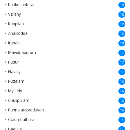
Kankesanturai
18
Varany
18
Kuppilan
18
Anaicoddai
18
Irupalai
18
Maviddapuram
17
Puttur
17
Navaly
17
Puttalam
16
Myliddy
16
Chulipuram
16
Punnalaikkadduvan
16
Columbuthurai
14
Badulla
14