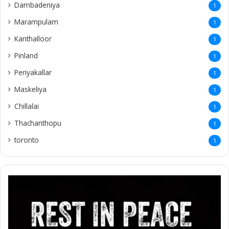
Dambadeniya
1
Marampulam
1
Kanthalloor
1
Pinland
1
Periyakallar
1
Maskeliya
1
Chillalai
1
Thachanthopu
1
toronto
1