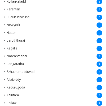
Kollankaladdi
6
Parantan
5
Pudukudiyiruppu
5
Newyork
5
Hatton
5
paruththurai
4
Kegalle
4
Naaranthanai
4
Sangarathai
4
Ezhuthumadduvaal
4
Allaipiddy
4
Kadurugoda
4
Kalutara
4
Chilaw
4