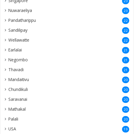
Singapore
23
Nuwaraeliya
23
Pandatharippu
22
Sandilipay
22
Wellawatte
22
Earlalai
21
Negombo
21
Thavadi
21
Mandaitivu
20
Chundikuli
20
Saravanai
20
Mathakal
20
Palali
20
USA
19