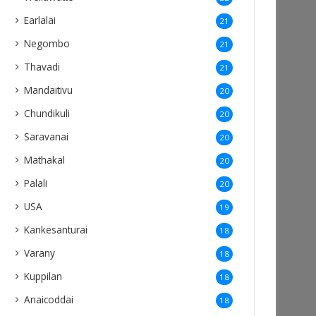
Earlalai
21
Negombo
21
Thavadi
21
Mandaitivu
20
Chundikuli
20
Saravanai
20
Mathakal
20
Palali
20
USA
19
Kankesanturai
18
Varany
18
Kuppilan
18
Anaicoddai
18