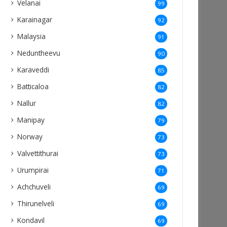
Velanai
99
Karainagar
92
Malaysia
91
Neduntheevu
90
Karaveddi
85
Batticaloa
82
Nallur
82
Manipay
79
Norway
73
Valvettithurai
73
Urumpirai
71
Achchuveli
69
Thirunelveli
69
Kondavil
69