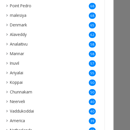
Point Pedro
68
malesiya
68
Denmark
65
Alaveddy
62
Analaitivu
58
Mannar
58
Inuvil
57
Ariyalai
55
Koppai
50
Chunnakam
50
Neerveli
40
Vaddukoddai
40
America
39