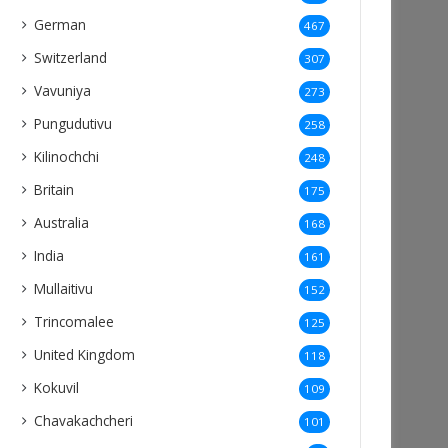
German
467
Switzerland
307
Vavuniya
273
Pungudutivu
258
Kilinochchi
248
Britain
175
Australia
168
India
161
Mullaitivu
152
Trincomalee
125
United Kingdom
118
Kokuvil
109
Chavakachcheri
101