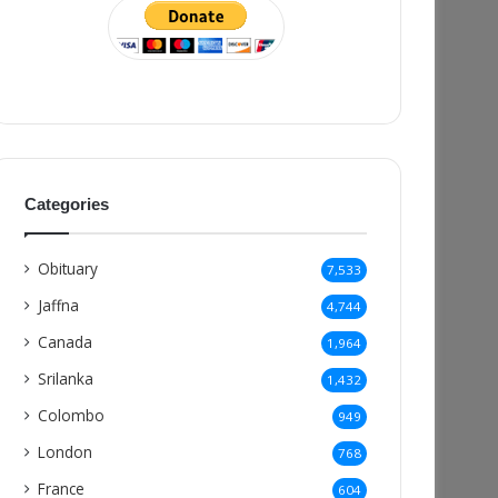
Categories
Obituary
7,533
Jaffna
4,744
Canada
1,964
Srilanka
1,432
Colombo
949
London
768
France
604