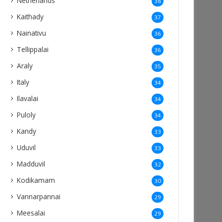
Netherlands
38
Kaithady
37
Nainativu
36
Tellippalai
36
Araly
35
Italy
34
Ilavalai
34
Puloly
34
Kandy
33
Uduvil
33
Madduvil
32
Kodikamam
30
Vannarpannai
29
Meesalai
29