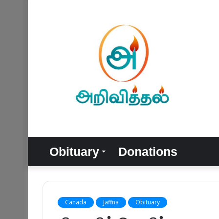
Obituary
Donations
Canada
Jaffna
Obituary