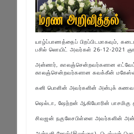
யாழ்ப்பாணத்தைப் பிறப்பிடமாகவும், 
பசில் லொயிட் அவர்கள் 26-12-2021 ஞா
அன்னார், காலஞ்சென்றவர்களான எட்வேட்
காலஞ்சென்றவர்களான சுவக்கீன் மகேஸ்வ
கனி பொளின் அவர்களின் அன்புக் கணவர
ஷெல்டா, ஷேற்றன் ஆகியோரின் பாசமிகு த
சிவஜன் நகுலேசபிள்ளை அவர்களின் அன்ப
அன்ரனி றோஸ்(இலங்கை), டெஸ்மன் மொறிஸ