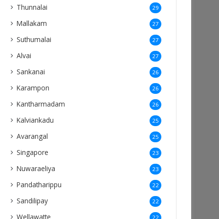
Thunnalai
29
Mallakam
27
Suthumalai
27
Alvai
27
Sankanai
26
Karampon
26
Kantharmadam
26
Kalviankadu
25
Avarangal
25
Singapore
23
Nuwaraeliya
23
Pandatharippu
22
Sandilipay
22
Wellawatte
22