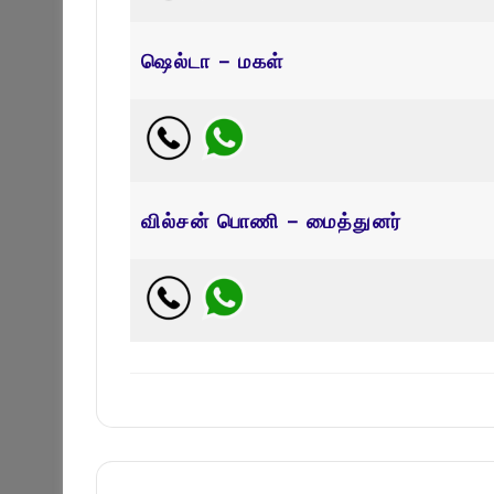
ஷெல்டா – மகள்
வில்சன் பொணி – மைத்துனர்