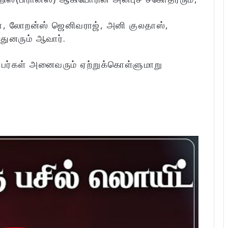
தா, லோறன்ஸ் ஜெனிவராஜ், அனி குலதாஸ்,
துனரும் ஆவார்.
்பர்கள் அனைவரும் ஏற்றுக்கொள்ளுமாறு