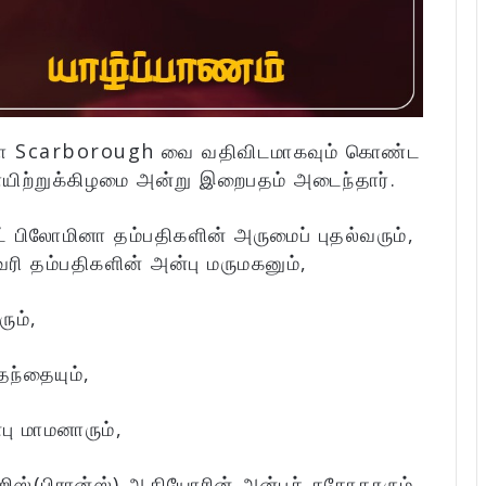
கனடா Scarborough வை வதிவிடமாகவும் கொண்ட
யிற்றுக்கிழமை அன்று இறைபதம் அடைந்தார்.
 பிலோமினா தம்பதிகளின் அருமைப் புதல்வரும்,
ரி தம்பதிகளின் அன்பு மருமகனும்,
ும்,
ந்தையும்,
ு மாமனாரும்,
்(பிரான்ஸ்) ஆகியோரின் அன்புச் சகோதரரும்,