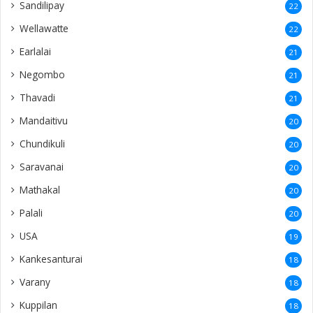
Sandilipay
22
Wellawatte
22
Earlalai
21
Negombo
21
Thavadi
21
Mandaitivu
20
Chundikuli
20
Saravanai
20
Mathakal
20
Palali
20
USA
19
Kankesanturai
18
Varany
18
Kuppilan
18