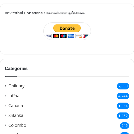
Ariviththal Donations / சேவைக்கான நன்கொடை
Categories
Obituary
7,533
Jaffna
4,744
Canada
1,964
Srilanka
1,432
Colombo
949