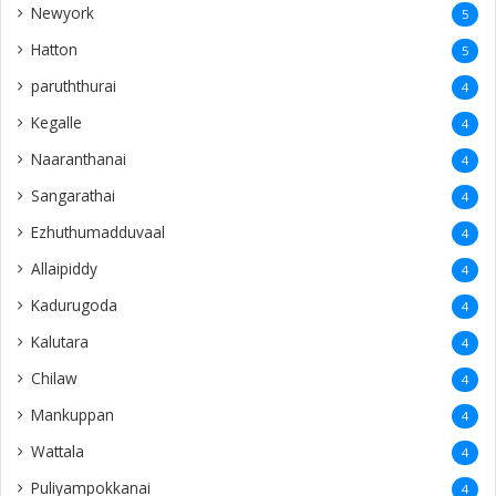
Newyork
5
Hatton
5
paruththurai
4
Kegalle
4
Naaranthanai
4
Sangarathai
4
Ezhuthumadduvaal
4
Allaipiddy
4
Kadurugoda
4
Kalutara
4
Chilaw
4
Mankuppan
4
Wattala
4
Puliyampokkanai
4