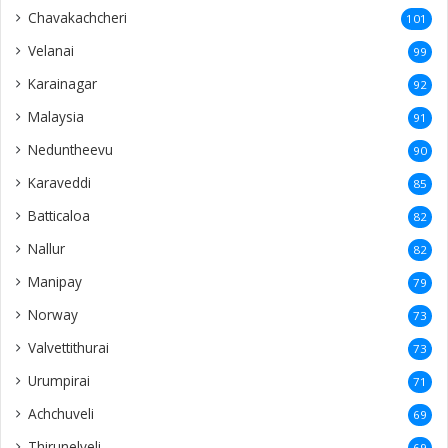
Chavakachcheri
101
Velanai
99
Karainagar
92
Malaysia
91
Neduntheevu
90
Karaveddi
85
Batticaloa
82
Nallur
82
Manipay
79
Norway
73
Valvettithurai
73
Urumpirai
71
Achchuveli
69
Thirunelveli
69