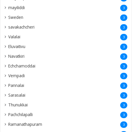
mayiliddi
3
Sweden
3
savakachcheri
3
Valalai
3
Eluvaitivu
3
Navatkiri
3
Echchamoddai
3
Vempadi
3
Pannalai
3
Sarasalai
3
Thunukkai
3
Pachchilapalli
3
Ramanathapuram
3