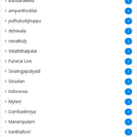
Bandarawela
1
ampanthoddai
1
puthukudijiruppu
1
dehiwala
1
navatkuly
1
Vidaththatpalai
1
Funeral Live
1
Sivalingapuliyadi
1
Siruvilan
1
Indonesia
1
Mylani
1
Dambadeniya
1
Marampulam
1
Kanthalloor
1