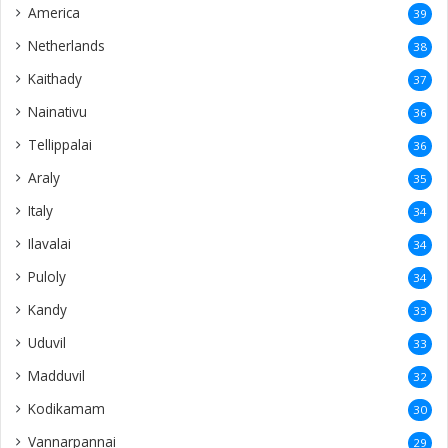
America
39
Netherlands
38
Kaithady
37
Nainativu
36
Tellippalai
36
Araly
35
Italy
34
Ilavalai
34
Puloly
34
Kandy
33
Uduvil
33
Madduvil
32
Kodikamam
30
Vannarpannai
29