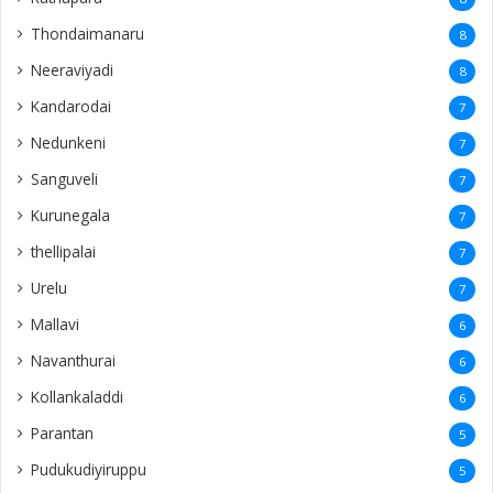
Thondaimanaru
8
Neeraviyadi
8
Kandarodai
7
Nedunkeni
7
Sanguveli
7
Kurunegala
7
thellipalai
7
Urelu
7
Mallavi
6
Navanthurai
6
Kollankaladdi
6
Parantan
5
Pudukudiyiruppu
5