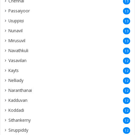
Chennai
13
Passaiyoor
13
Uṭuppiṭṭi
13
Nunavil
13
Mirusuvil
13
Navathkuli
13
Vasavilan
12
Kayts
12
Nelliady
12
Naranthanai
12
Kadduvan
12
Koddadi
12
Sithankerny
12
Siruppiddy
12