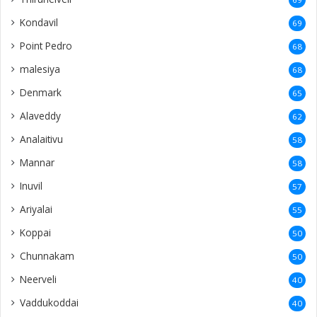
Kondavil
69
Point Pedro
68
malesiya
68
Denmark
65
Alaveddy
62
Analaitivu
58
Mannar
58
Inuvil
57
Ariyalai
55
Koppai
50
Chunnakam
50
Neerveli
40
Vaddukoddai
40