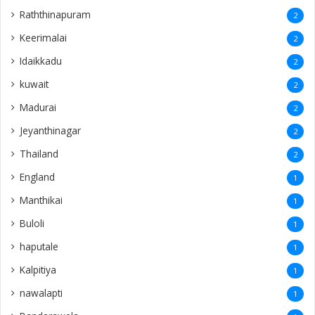
Raththinapuram
2
Keerimalai
2
Idaikkadu
2
kuwait
2
Madurai
2
Jeyanthinagar
2
Thailand
2
England
1
Manthikai
1
Buloli
1
haputale
1
Kalpitiya
1
nawalapti
1