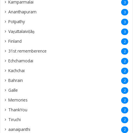
Kamparmalai
3
Ananthapuram
3
‎Potpathy
3
Vaṟuttalaiviḷāṉ
3
Finland
2
31st rememberence
2
Echchamodai
2
Kachchai
2
Bahrain
2
Galle
2
Memories
2
ThankYou
2
Tiruchi
2
aanaipanthi
2