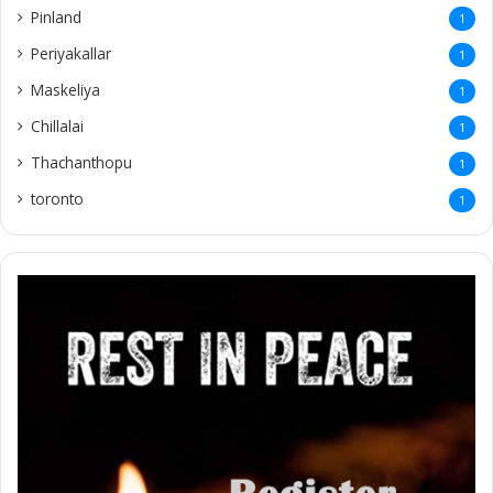
Pinland
1
Periyakallar
1
Maskeliya
1
Chillalai
1
Thachanthopu
1
toronto
1