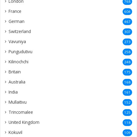
London
768
France
604
German
467
Switzerland
307
Vavuniya
273
Pungudutivu
258
Kilinochchi
248
Britain
175
Australia
168
India
161
Mullaitivu
152
Trincomalee
125
United Kingdom
118
Kokuvil
109