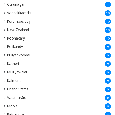
Gurunagar
11
Vaddakkachchi
10
Kurumpasiddy
10
New Zealand
10
Poonakary
10
Polikandy
9
Puliyankoodal
9
Kacheri
9
Mulliyawalai
9
Kalmunai
9
United States
9
Vaṭamarāṭci
8
Moolai
8
Ratnapura
8