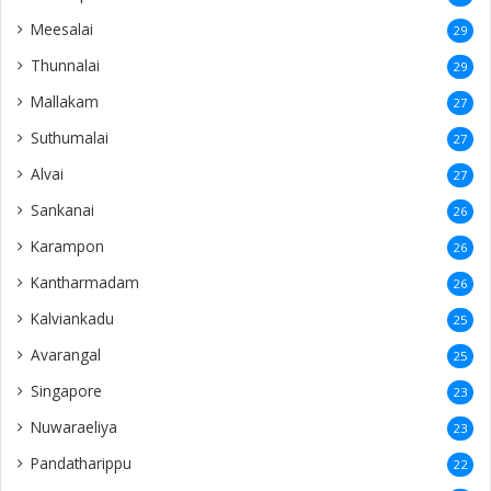
Meesalai
29
Thunnalai
29
Mallakam
27
Suthumalai
27
Alvai
27
Sankanai
26
Karampon
26
Kantharmadam
26
Kalviankadu
25
Avarangal
25
Singapore
23
Nuwaraeliya
23
Pandatharippu
22