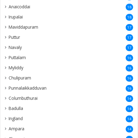
Anaicoddai
18
Irupalai
18
Maviddapuram
17
Puttur
17
Navaly
17
Puttalam
16
Myliddy
16
Chulipuram
16
Punnalaikkadduvan
16
Columbuthurai
14
Badulla
14
Ingland
14
Ampara
14