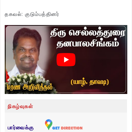
தகவல்: குடும்பத்தினர்
நிகழ்வுகள்
பார்வைக்கு