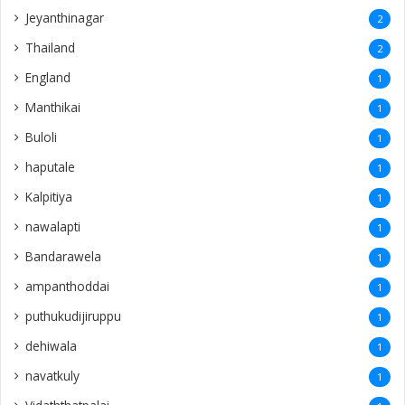
Jeyanthinagar
2
Thailand
2
England
1
Manthikai
1
Buloli
1
haputale
1
Kalpitiya
1
nawalapti
1
Bandarawela
1
ampanthoddai
1
puthukudijiruppu
1
dehiwala
1
navatkuly
1