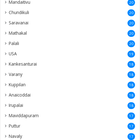
Mandaitivu
20
Chundikuli
20
Saravanai
20
Mathakal
20
Palali
20
USA
19
Kankesanturai
18
Varany
18
Kuppilan
18
Anaicoddai
18
Irupalai
18
Maviddapuram
17
Puttur
17
Navaly
17