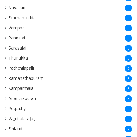
Navatkiri
3
Echchamoddai
3
Vempadi
3
Pannalai
3
Sarasalai
3
Thunukkai
3
Pachchilapalli
3
Ramanathapuram
3
Kamparmalai
3
Ananthapuram
3
‎Potpathy
3
Vaṟuttalaiviḷāṉ
3
Finland
2