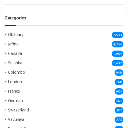
Categories
Obituary
7,533
Jaffna
4,744
Canada
1,964
Srilanka
1,432
Colombo
949
London
768
France
604
German
467
Switzerland
307
Vavuniya
273