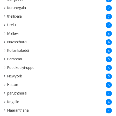
Kurunegala
7
thellipalai
7
Urelu
7
Mallavi
6
Navanthurai
6
Kollankaladdi
6
Parantan
5
Pudukudiyiruppu
5
Newyork
5
Hatton
5
paruththurai
4
Kegalle
4
Naaranthanai
4