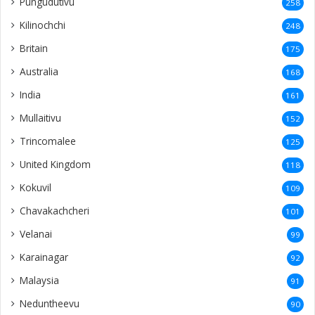
Pungudutivu
258
Kilinochchi
248
Britain
175
Australia
168
India
161
Mullaitivu
152
Trincomalee
125
United Kingdom
118
Kokuvil
109
Chavakachcheri
101
Velanai
99
Karainagar
92
Malaysia
91
Neduntheevu
90