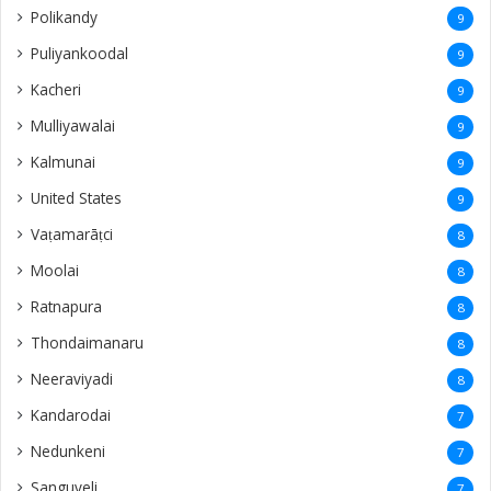
Polikandy
9
Puliyankoodal
9
Kacheri
9
Mulliyawalai
9
Kalmunai
9
United States
9
Vaṭamarāṭci
8
Moolai
8
Ratnapura
8
Thondaimanaru
8
Neeraviyadi
8
Kandarodai
7
Nedunkeni
7
Sanguveli
7