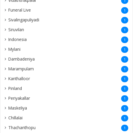
Vidaththatpalai
1
Funeral Live
1
Sivalingapuliyadi
1
Siruvilan
1
Indonesia
1
Mylani
1
Dambadeniya
1
Marampulam
1
Kanthalloor
1
Pinland
1
Periyakallar
1
Maskeliya
1
Chillalai
1
Thachanthopu
1