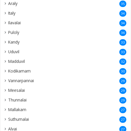
Araly
35
Italy
34
Ilavalai
34
Puloly
34
Kandy
33
Uduvil
33
Madduvil
32
Kodikamam
30
Vannarpannai
29
Meesalai
29
Thunnalai
29
Mallakam
27
Suthumalai
27
Alvai
27