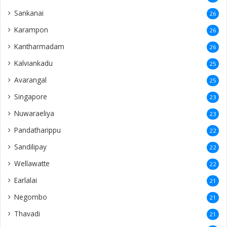
Sankanai
26
Karampon
26
Kantharmadam
26
Kalviankadu
25
Avarangal
25
Singapore
23
Nuwaraeliya
23
Pandatharippu
22
Sandilipay
22
Wellawatte
22
Earlalai
21
Negombo
21
Thavadi
21