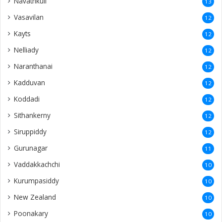
Navathkuli
13
Vasavilan
12
Kayts
12
Nelliady
12
Naranthanai
12
Kadduvan
12
Koddadi
12
Sithankerny
12
Siruppiddy
12
Gurunagar
11
Vaddakkachchi
10
Kurumpasiddy
10
New Zealand
10
Poonakary
10