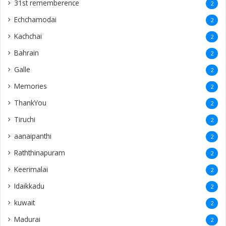
31st rememberence
2
Echchamodai
2
Kachchai
2
Bahrain
2
Galle
2
Memories
2
ThankYou
2
Tiruchi
2
aanaipanthi
2
Raththinapuram
2
Keerimalai
2
Idaikkadu
2
kuwait
2
Madurai
2