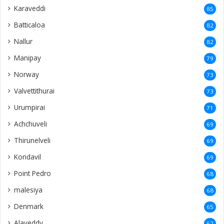
Karaveddi
85
Batticaloa
82
Nallur
82
Manipay
79
Norway
73
Valvettithurai
73
Urumpirai
71
Achchuveli
69
Thirunelveli
69
Kondavil
69
Point Pedro
68
malesiya
68
Denmark
65
Alaveddy
62