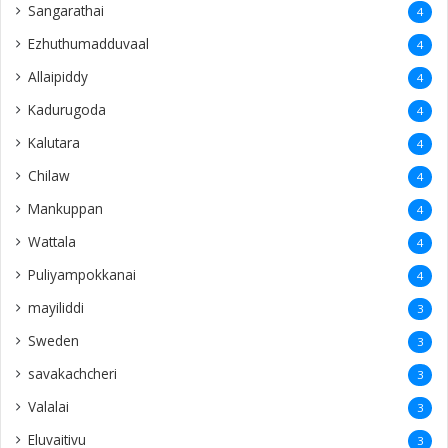
Sangarathai
4
Ezhuthumadduvaal
4
Allaipiddy
4
Kadurugoda
4
Kalutara
4
Chilaw
4
Mankuppan
4
Wattala
4
Puliyampokkanai
4
mayiliddi
3
Sweden
3
savakachcheri
3
Valalai
3
Eluvaitivu
3