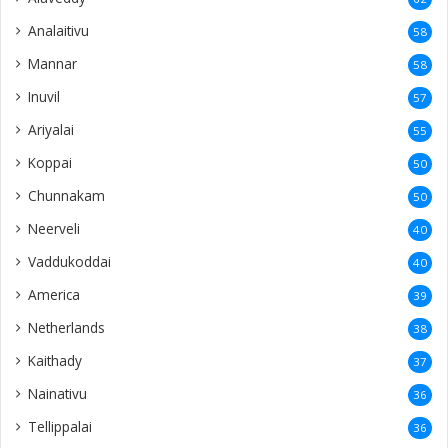
Analaitivu
58
Mannar
58
Inuvil
57
Ariyalai
55
Koppai
50
Chunnakam
50
Neerveli
40
Vaddukoddai
40
America
39
Netherlands
38
Kaithady
37
Nainativu
36
Tellippalai
36