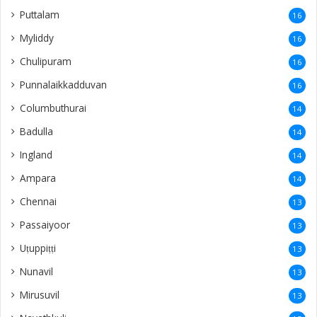
Puttalam
16
Myliddy
16
Chulipuram
16
Punnalaikkadduvan
16
Columbuthurai
14
Badulla
14
Ingland
14
Ampara
14
Chennai
13
Passaiyoor
13
Uṭuppiṭṭi
13
Nunavil
13
Mirusuvil
13