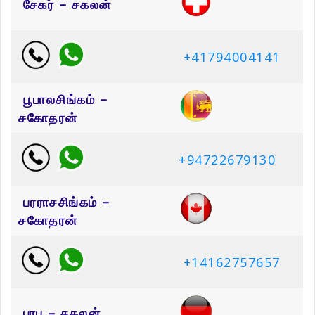
சேகர் – சகலன்
+41794004141
பூபாலசிங்கம் –
சகோதரன்
+94722679130
பரராசசிங்கம் –
சகோதரன்
+14162757657
பாபு – சகலன்