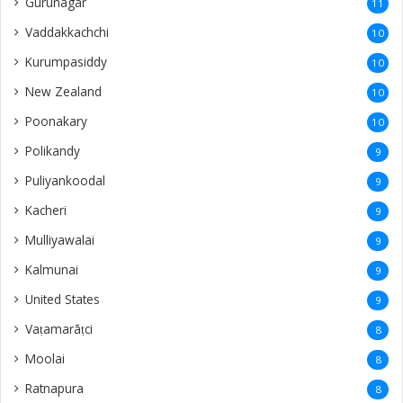
Gurunagar
11
Vaddakkachchi
10
Kurumpasiddy
10
New Zealand
10
Poonakary
10
Polikandy
9
Puliyankoodal
9
Kacheri
9
Mulliyawalai
9
Kalmunai
9
United States
9
Vaṭamarāṭci
8
Moolai
8
Ratnapura
8