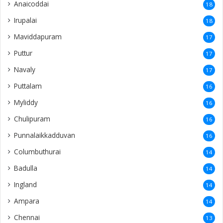
Anaicoddai
18
Irupalai
18
Maviddapuram
17
Puttur
17
Navaly
17
Puttalam
16
Myliddy
16
Chulipuram
16
Punnalaikkadduvan
16
Columbuthurai
14
Badulla
14
Ingland
14
Ampara
14
Chennai
13