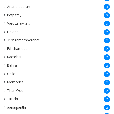
Ananthapuram
3
‎Potpathy
3
Vaṟuttalaiviḷāṉ
3
Finland
2
31st rememberence
2
Echchamodai
2
Kachchai
2
Bahrain
2
Galle
2
Memories
2
ThankYou
2
Tiruchi
2
aanaipanthi
2