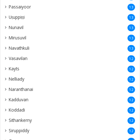
Passaiyoor
13
Uṭuppiṭṭi
13
Nunavil
13
Mirusuvil
13
Navathkuli
13
Vasavilan
12
Kayts
12
Nelliady
12
Naranthanai
12
Kadduvan
12
Koddadi
12
Sithankerny
12
Siruppiddy
12