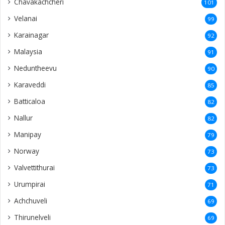
Chavakachcheri
101
Velanai
99
Karainagar
92
Malaysia
91
Neduntheevu
90
Karaveddi
85
Batticaloa
82
Nallur
82
Manipay
79
Norway
73
Valvettithurai
73
Urumpirai
71
Achchuveli
69
Thirunelveli
69