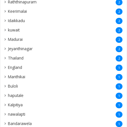
Raththinapuram
2
Keerimalai
2
Idaikkadu
2
kuwait
2
Madurai
2
Jeyanthinagar
2
Thailand
2
England
1
Manthikai
1
Buloli
1
haputale
1
Kalpitiya
1
nawalapti
1
Bandarawela
1