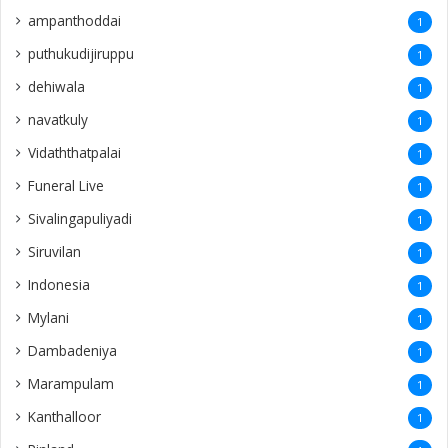
ampanthoddai
1
puthukudijiruppu
1
dehiwala
1
navatkuly
1
Vidaththatpalai
1
Funeral Live
1
Sivalingapuliyadi
1
Siruvilan
1
Indonesia
1
Mylani
1
Dambadeniya
1
Marampulam
1
Kanthalloor
1