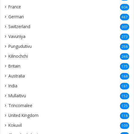
France
604
German
467
Switzerland
307
Vavuniya
273
Pungudutivu
258
Kilinochchi
248
Britain
175
Australia
168
India
161
Mullaitivu
152
Trincomalee
125
United Kingdom
118
Kokuvil
109