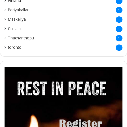
Pinland
1
Periyakallar
1
Maskeliya
1
Chillalai
1
Thachanthopu
1
toronto
1