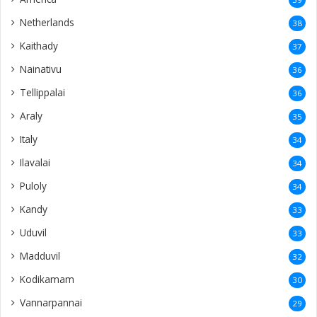
Netherlands
38
Kaithady
37
Nainativu
36
Tellippalai
36
Araly
35
Italy
34
Ilavalai
34
Puloly
34
Kandy
33
Uduvil
33
Madduvil
32
Kodikamam
30
Vannarpannai
29