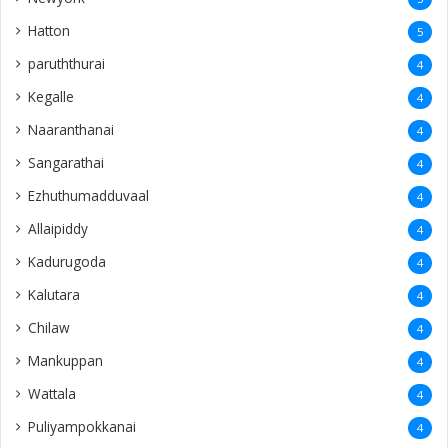
Hatton
5
paruththurai
4
Kegalle
4
Naaranthanai
4
Sangarathai
4
Ezhuthumadduvaal
4
Allaipiddy
4
Kadurugoda
4
Kalutara
4
Chilaw
4
Mankuppan
4
Wattala
4
Puliyampokkanai
4