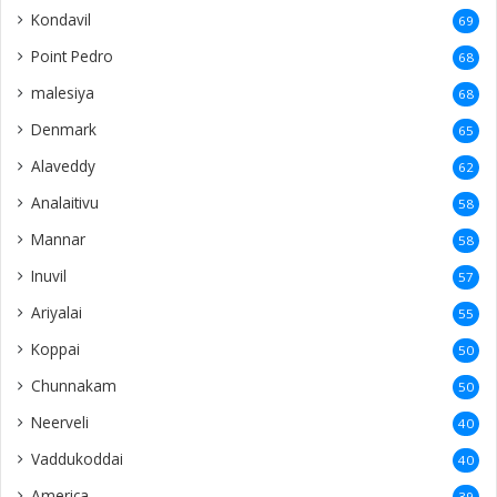
Kondavil
69
Point Pedro
68
malesiya
68
Denmark
65
Alaveddy
62
Analaitivu
58
Mannar
58
Inuvil
57
Ariyalai
55
Koppai
50
Chunnakam
50
Neerveli
40
Vaddukoddai
40
America
39