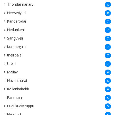
Thondaimanaru
8
Neeraviyadi
8
Kandarodai
7
Nedunkeni
7
Sanguveli
7
Kurunegala
7
thellipalai
7
Urelu
7
Mallavi
6
Navanthurai
6
Kollankaladdi
6
Parantan
5
Pudukudiyiruppu
5
Newyork
5