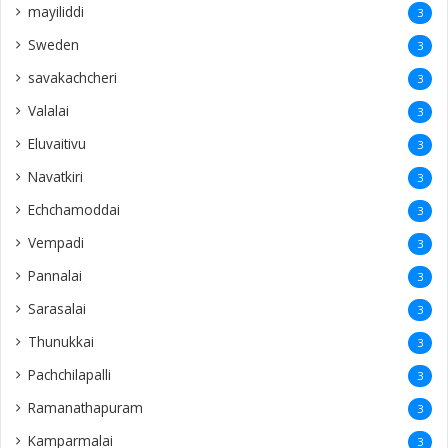
mayiliddi
3
Sweden
3
savakachcheri
3
Valalai
3
Eluvaitivu
3
Navatkiri
3
Echchamoddai
3
Vempadi
3
Pannalai
3
Sarasalai
3
Thunukkai
3
Pachchilapalli
3
Ramanathapuram
3
Kamparmalai
3