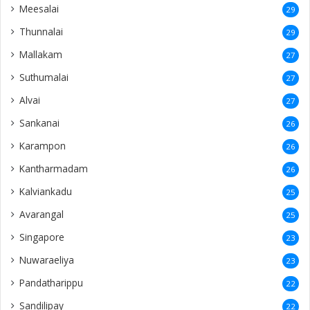
Meesalai
29
Thunnalai
29
Mallakam
27
Suthumalai
27
Alvai
27
Sankanai
26
Karampon
26
Kantharmadam
26
Kalviankadu
25
Avarangal
25
Singapore
23
Nuwaraeliya
23
Pandatharippu
22
Sandilipay
22