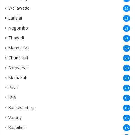
Wellawatte
22
Earlalai
21
Negombo
21
Thavadi
21
Mandaitivu
20
Chundikuli
20
Saravanai
20
Mathakal
20
Palali
20
USA
19
Kankesanturai
18
Varany
18
Kuppilan
18