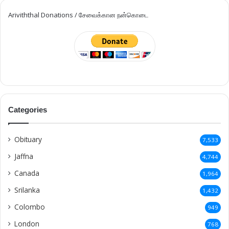
Ariviththal Donations / சேவைக்கான நன்கொடை
Categories
Obituary
7,533
Jaffna
4,744
Canada
1,964
Srilanka
1,432
Colombo
949
London
768