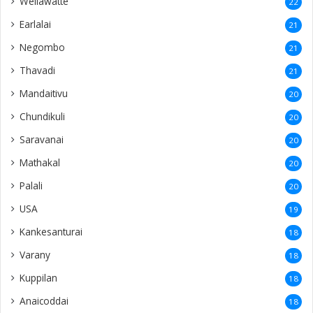
Wellawatte
22
Earlalai
21
Negombo
21
Thavadi
21
Mandaitivu
20
Chundikuli
20
Saravanai
20
Mathakal
20
Palali
20
USA
19
Kankesanturai
18
Varany
18
Kuppilan
18
Anaicoddai
18