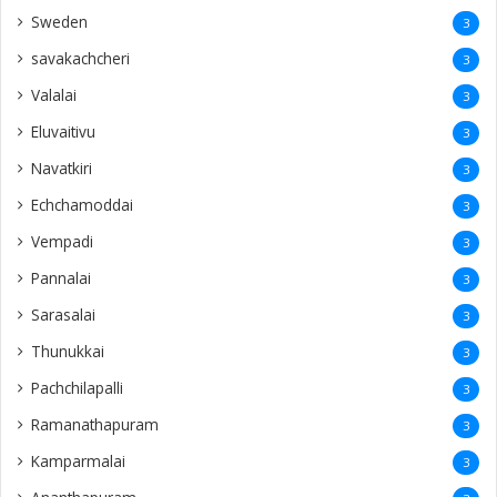
Sweden
3
savakachcheri
3
Valalai
3
Eluvaitivu
3
Navatkiri
3
Echchamoddai
3
Vempadi
3
Pannalai
3
Sarasalai
3
Thunukkai
3
Pachchilapalli
3
Ramanathapuram
3
Kamparmalai
3