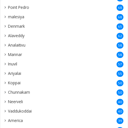
Point Pedro
68
malesiya
68
Denmark
65
Alaveddy
62
Analaitivu
58
Mannar
58
Inuvil
57
Ariyalai
55
Koppai
50
Chunnakam
50
Neerveli
40
Vaddukoddai
40
America
39