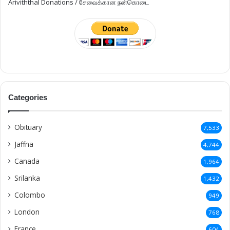
Ariviththal Donations / சேவைக்கான நன்கொடை
Categories
Obituary
7,533
Jaffna
4,744
Canada
1,964
Srilanka
1,432
Colombo
949
London
768
France
604