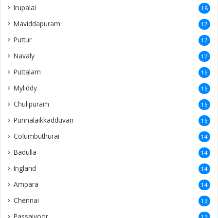
Irupalai
18
Maviddapuram
17
Puttur
17
Navaly
17
Puttalam
16
Myliddy
16
Chulipuram
16
Punnalaikkadduvan
16
Columbuthurai
14
Badulla
14
Ingland
14
Ampara
14
Chennai
13
Passaiyoor
13