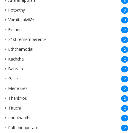
Ananthapuram
3
‎Potpathy
3
Vaṟuttalaiviḷāṉ
3
Finland
2
31st rememberence
2
Echchamodai
2
Kachchai
2
Bahrain
2
Galle
2
Memories
2
ThankYou
2
Tiruchi
2
aanaipanthi
2
Raththinapuram
2