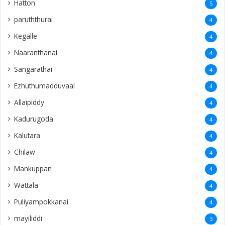
Hatton
5
paruththurai
4
Kegalle
4
Naaranthanai
4
Sangarathai
4
Ezhuthumadduvaal
4
Allaipiddy
4
Kadurugoda
4
Kalutara
4
Chilaw
4
Mankuppan
4
Wattala
4
Puliyampokkanai
4
mayiliddi
3