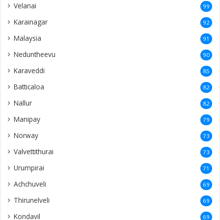
Velanai
99
Karainagar
92
Malaysia
91
Neduntheevu
90
Karaveddi
85
Batticaloa
82
Nallur
82
Manipay
79
Norway
73
Valvettithurai
73
Urumpirai
71
Achchuveli
69
Thirunelveli
69
Kondavil
69