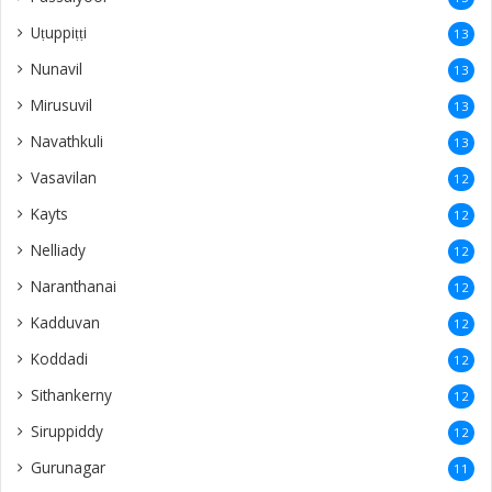
Uṭuppiṭṭi
13
Nunavil
13
Mirusuvil
13
Navathkuli
13
Vasavilan
12
Kayts
12
Nelliady
12
Naranthanai
12
Kadduvan
12
Koddadi
12
Sithankerny
12
Siruppiddy
12
Gurunagar
11