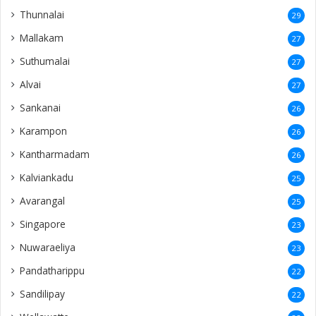
Thunnalai
29
Mallakam
27
Suthumalai
27
Alvai
27
Sankanai
26
Karampon
26
Kantharmadam
26
Kalviankadu
25
Avarangal
25
Singapore
23
Nuwaraeliya
23
Pandatharippu
22
Sandilipay
22