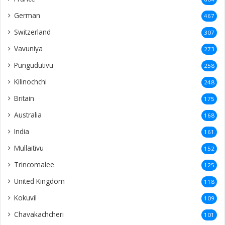
German
467
Switzerland
307
Vavuniya
273
Pungudutivu
258
Kilinochchi
248
Britain
175
Australia
168
India
161
Mullaitivu
152
Trincomalee
125
United Kingdom
118
Kokuvil
109
Chavakachcheri
101