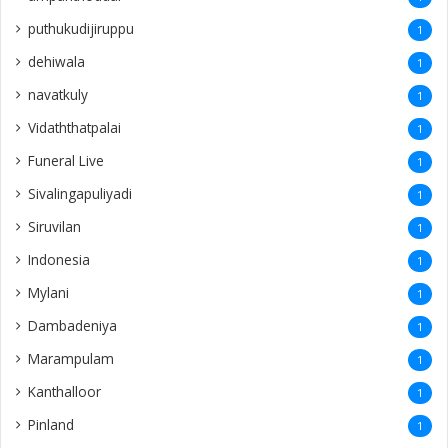
puthukudijiruppu
1
dehiwala
1
navatkuly
1
Vidaththatpalai
1
Funeral Live
1
Sivalingapuliyadi
1
Siruvilan
1
Indonesia
1
Mylani
1
Dambadeniya
1
Marampulam
1
Kanthalloor
1
Pinland
1