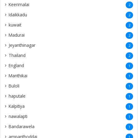
Keerimalai
2
Idaikkadu
2
kuwait
2
Madurai
2
Jeyanthinagar
2
Thailand
2
England
1
Manthikai
1
Buloli
1
haputale
1
Kalpitiya
1
nawalapti
1
Bandarawela
1
ampanthoddai
1