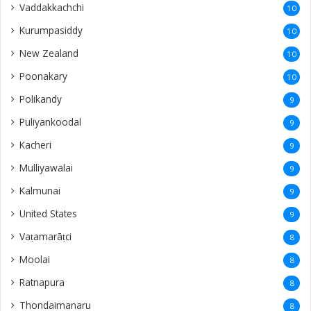
Vaddakkachchi
10
Kurumpasiddy
10
New Zealand
10
Poonakary
10
Polikandy
9
Puliyankoodal
9
Kacheri
9
Mulliyawalai
9
Kalmunai
9
United States
9
Vaṭamarāṭci
8
Moolai
8
Ratnapura
8
Thondaimanaru
8