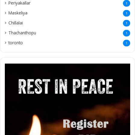
Periyakallar
1
Maskeliya
1
Chillalai
1
Thachanthopu
1
toronto
1