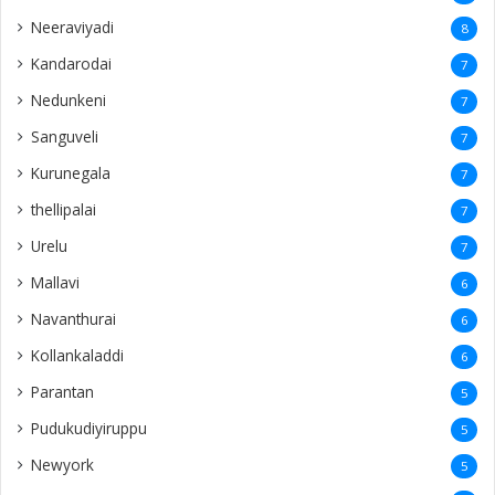
Neeraviyadi
8
Kandarodai
7
Nedunkeni
7
Sanguveli
7
Kurunegala
7
thellipalai
7
Urelu
7
Mallavi
6
Navanthurai
6
Kollankaladdi
6
Parantan
5
Pudukudiyiruppu
5
Newyork
5