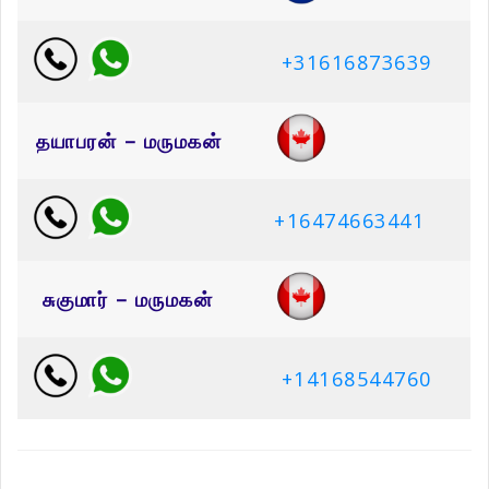
+31616873639
தயாபரன் – மருமகன்
+16474663441
சுகுமார் – மருமகன்
+14168544760