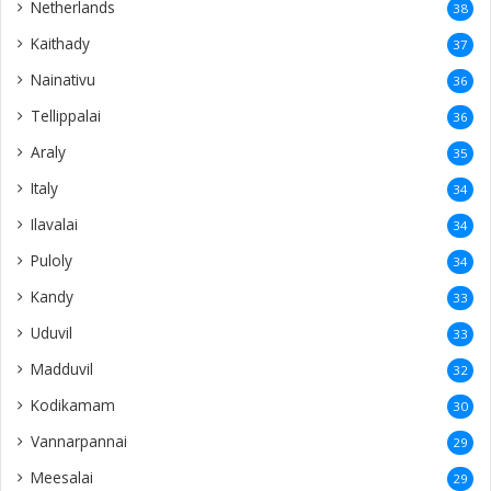
Netherlands
38
Kaithady
37
Nainativu
36
Tellippalai
36
Araly
35
Italy
34
Ilavalai
34
Puloly
34
Kandy
33
Uduvil
33
Madduvil
32
Kodikamam
30
Vannarpannai
29
Meesalai
29