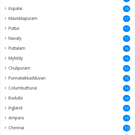
Irupalai
18
Maviddapuram
17
Puttur
17
Navaly
17
Puttalam
16
Myliddy
16
Chulipuram
16
Punnalaikkadduvan
16
Columbuthurai
14
Badulla
14
Ingland
14
Ampara
14
Chennai
13