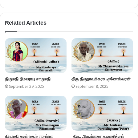
Related Articles
திருமதி நிமலராயு சாருமதி
திரு திருநாவுக்கரசு குணேஸ்வரன்
September 29, 2025
September 8, 2025
திருமதி சண்முகம் ராசம்மா
திரு. அருள்ராசா துரைசிங்கம்