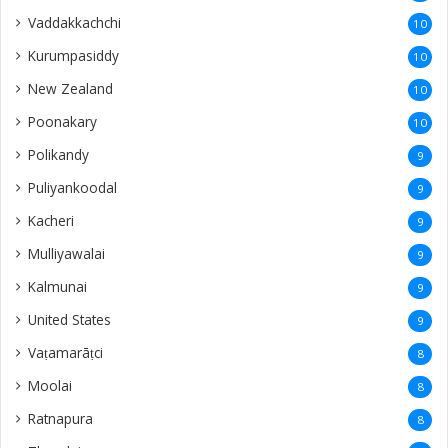
Vaddakkachchi
10
Kurumpasiddy
10
New Zealand
10
Poonakary
10
Polikandy
9
Puliyankoodal
9
Kacheri
9
Mulliyawalai
9
Kalmunai
9
United States
9
Vaṭamarāṭci
8
Moolai
8
Ratnapura
8