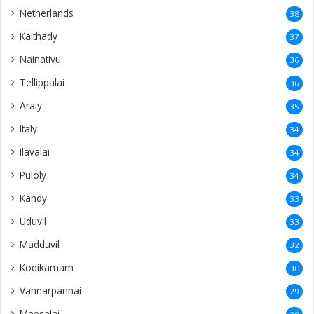
Netherlands
38
Kaithady
37
Nainativu
36
Tellippalai
36
Araly
35
Italy
34
Ilavalai
34
Puloly
34
Kandy
33
Uduvil
33
Madduvil
32
Kodikamam
30
Vannarpannai
29
Meesalai