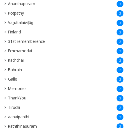
Ananthapuram
3
‎Potpathy
3
Vaṟuttalaiviḷāṉ
3
Finland
2
31st rememberence
2
Echchamodai
2
Kachchai
2
Bahrain
2
Galle
2
Memories
2
ThankYou
2
Tiruchi
2
aanaipanthi
2
Raththinapuram
2