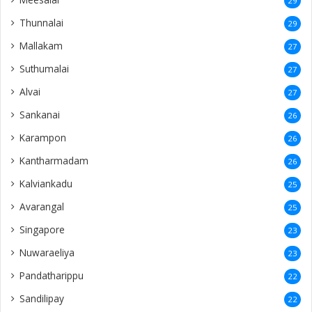
29
Thunnalai
29
Mallakam
27
Suthumalai
27
Alvai
27
Sankanai
26
Karampon
26
Kantharmadam
26
Kalviankadu
25
Avarangal
25
Singapore
23
Nuwaraeliya
23
Pandatharippu
22
Sandilipay
22