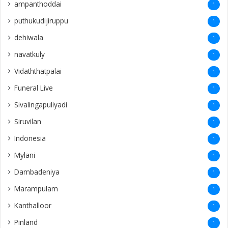
ampanthoddai
1
puthukudijiruppu
1
dehiwala
1
navatkuly
1
Vidaththatpalai
1
Funeral Live
1
Sivalingapuliyadi
1
Siruvilan
1
Indonesia
1
Mylani
1
Dambadeniya
1
Marampulam
1
Kanthalloor
1
Pinland
1