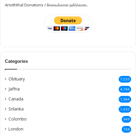
Ariviththal Donations / சேவைக்கான நன்கொடை
Categories
Obituary
7,533
Jaffna
4,744
Canada
1,964
Srilanka
1,432
Colombo
949
London
768