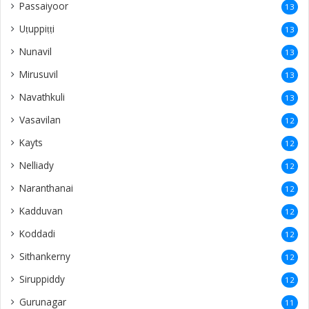
Passaiyoor
13
Uṭuppiṭṭi
13
Nunavil
13
Mirusuvil
13
Navathkuli
13
Vasavilan
12
Kayts
12
Nelliady
12
Naranthanai
12
Kadduvan
12
Koddadi
12
Sithankerny
12
Siruppiddy
12
Gurunagar
11