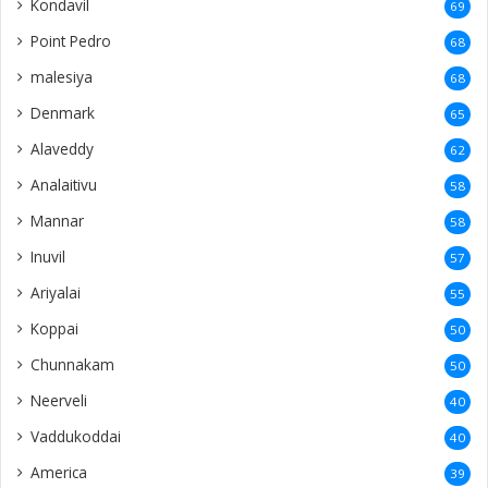
Kondavil
69
Point Pedro
68
malesiya
68
Denmark
65
Alaveddy
62
Analaitivu
58
Mannar
58
Inuvil
57
Ariyalai
55
Koppai
50
Chunnakam
50
Neerveli
40
Vaddukoddai
40
America
39