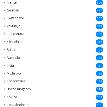
France
604
German
467
Switzerland
307
Vavuniya
273
Pungudutivu
258
Kilinochchi
248
Britain
175
Australia
168
India
161
Mullaitivu
152
Trincomalee
125
United Kingdom
118
Kokuvil
109
Chavakachcheri
101