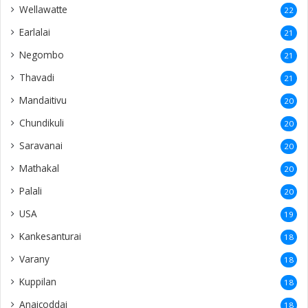
Wellawatte
22
Earlalai
21
Negombo
21
Thavadi
21
Mandaitivu
20
Chundikuli
20
Saravanai
20
Mathakal
20
Palali
20
USA
19
Kankesanturai
18
Varany
18
Kuppilan
18
Anaicoddai
18