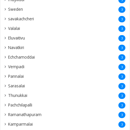
Sweden
3
savakachcheri
3
Valalai
3
Eluvaitivu
3
Navatkiri
3
Echchamoddai
3
Vempadi
3
Pannalai
3
Sarasalai
3
Thunukkai
3
Pachchilapalli
3
Ramanathapuram
3
Kamparmalai
3