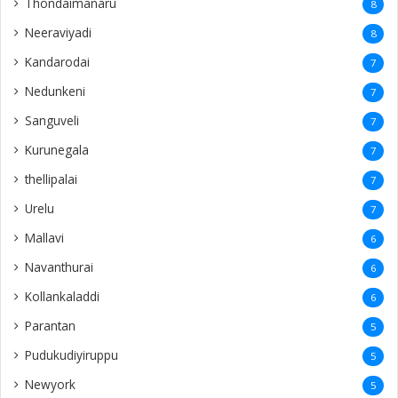
Thondaimanaru
8
Neeraviyadi
8
Kandarodai
7
Nedunkeni
7
Sanguveli
7
Kurunegala
7
thellipalai
7
Urelu
7
Mallavi
6
Navanthurai
6
Kollankaladdi
6
Parantan
5
Pudukudiyiruppu
5
Newyork
5