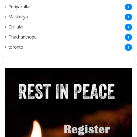
Periyakallar
1
Maskeliya
1
Chillalai
1
Thachanthopu
1
toronto
1