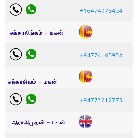
+16474078
404
சுந்தரலிங்கம் – மகன்
+94774145954
சுந்தரசிவம் – மகன்
+94773212775
ஆராஅமுதன் – மகன்