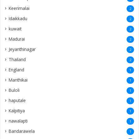
Keerimalai
2
Idaikkadu
2
kuwait
2
Madurai
2
Jeyanthinagar
2
Thailand
2
England
1
Manthikai
1
Buloli
1
haputale
1
Kalpitiya
1
nawalapti
1
Bandarawela
1