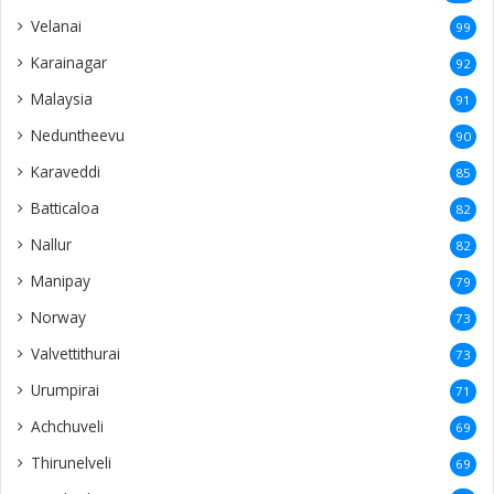
Velanai
99
Karainagar
92
Malaysia
91
Neduntheevu
90
Karaveddi
85
Batticaloa
82
Nallur
82
Manipay
79
Norway
73
Valvettithurai
73
Urumpirai
71
Achchuveli
69
Thirunelveli
69