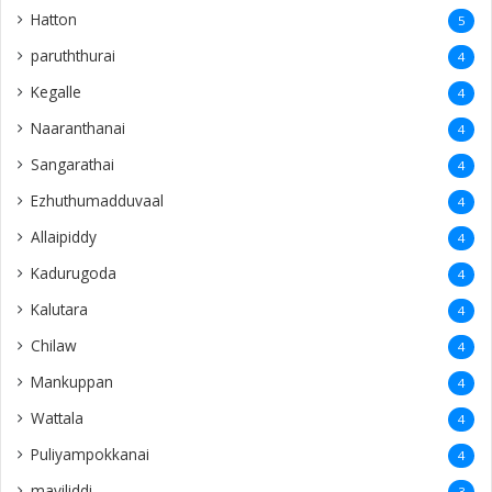
Hatton
5
paruththurai
4
Kegalle
4
Naaranthanai
4
Sangarathai
4
Ezhuthumadduvaal
4
Allaipiddy
4
Kadurugoda
4
Kalutara
4
Chilaw
4
Mankuppan
4
Wattala
4
Puliyampokkanai
4
mayiliddi
3