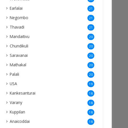
Earlalai
21
Negombo
21
Thavadi
21
Mandaitivu
20
Chundikuli
20
Saravanai
20
Mathakal
20
Palali
20
USA
19
Kankesanturai
18
Varany
18
Kuppilan
18
Anaicoddai
18