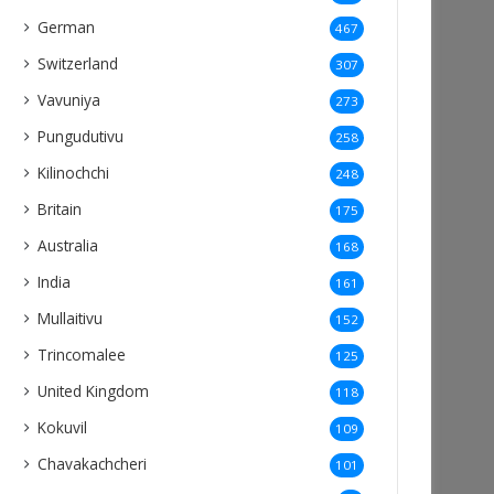
German
467
Switzerland
307
Vavuniya
273
Pungudutivu
258
Kilinochchi
248
Britain
175
Australia
168
India
161
Mullaitivu
152
Trincomalee
125
United Kingdom
118
Kokuvil
109
Chavakachcheri
101