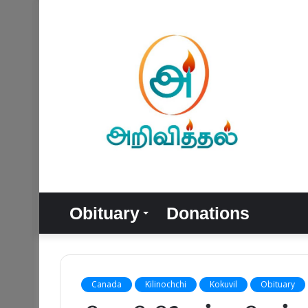
Obituary
Donations
Canada
Kilinochchi
Kokuvil
Obituary