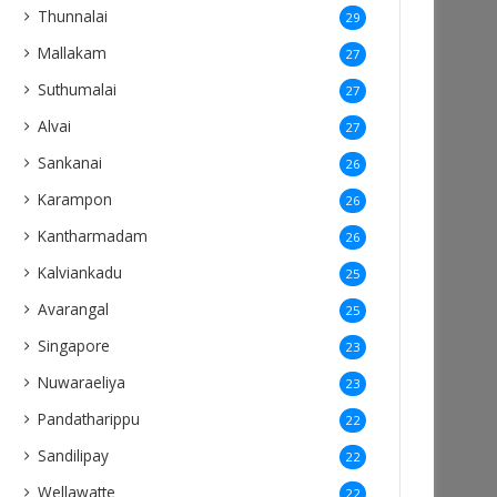
Thunnalai
29
Mallakam
27
Suthumalai
27
Alvai
27
Sankanai
26
Karampon
26
Kantharmadam
26
Kalviankadu
25
Avarangal
25
Singapore
23
Nuwaraeliya
23
Pandatharippu
22
Sandilipay
22
Wellawatte
22