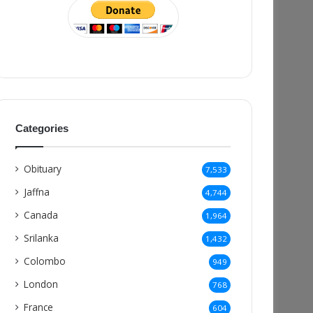
Categories
Obituary
7,533
Jaffna
4,744
Canada
1,964
Srilanka
1,432
Colombo
949
London
768
France
604