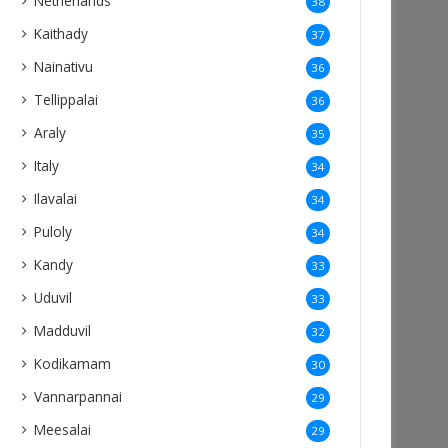
Netherlands
38
Kaithady
37
Nainativu
36
Tellippalai
36
Araly
35
Italy
34
Ilavalai
34
Puloly
34
Kandy
33
Uduvil
33
Madduvil
32
Kodikamam
30
Vannarpannai
29
Meesalai
29