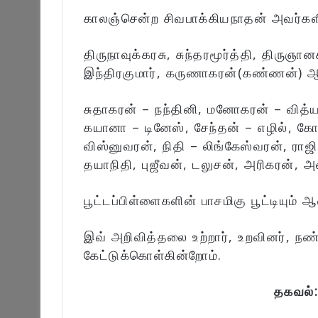
காலஞ்சென்ற சிவபாக்கியநாதன் அவர்களி
திருநாவுக்கரசு, சுந்தரமூர்த்தி, திருஞ
இந்திரகுமார், கருணாகரன்(கண்ணன்) ஆக
சுதாகரன் – நந்தினி, மனோகரன் – வித்யா,
கயானா – டினேஸ், சேந்தன் – எழில், க
விஸ்னுவரன், நிதி – லிங்கேஸ்வரன், ராஜி
தயாநிதி, புஜீவன், டலுசன், அரிகரன், அ
பூட்டப்பிள்ளைகளின் பாசமிகு பூட்டியும் ஆ
இவ் அறிவித்தலை உற்றார், உறவினர், நண
கேட்டுக்கொள்கின்றோம்.
தகவல்