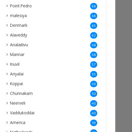
Point Pedro
68
malesiya
68
Denmark
65
Alaveddy
62
Analaitivu
58
Mannar
58
Inuvil
57
Ariyalai
55
Koppai
50
Chunnakam
50
Neerveli
40
Vaddukoddai
40
America
39