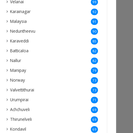
Velanai
99
Karainagar
92
Malaysia
91
Neduntheevu
90
Karaveddi
85
Batticaloa
82
Nallur
82
Manipay
79
Norway
73
Valvettithurai
73
Urumpirai
71
Achchuveli
69
Thirunelveli
69
Kondavil
69