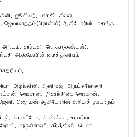
ிளி, ஜூலியற், பாக்கியசீலன்,
 ஜெயானநதம்(பிரான்ஸ்) ஆகியோரின் பாசமிகு
 அரியம், சார்மதி, லோகா(லண்டன்),
ீஸ்மதி ஆகியோரின் மைத்துனியும்,
ோதரியும்,
ீசியா, அஐந்தினி, அனிராஜ், அருட்சகோதரி
றொய்சன், றொசானி, றிசாந்தினி, றொகான்,
 ஜெனி, பிறையன் ஆகியோரின் சிறியத் தாயாரும்,
அக்‌ஷி, சொனியோ, றெபேக்கா, சரண்யா,
றோஸி, அருள்ராணி, கீர்த்தினி, டெலா