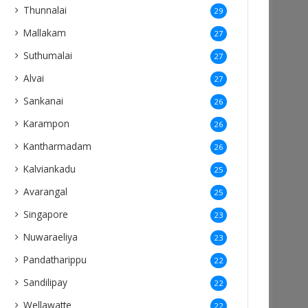
Thunnalai
29
Mallakam
27
Suthumalai
27
Alvai
27
Sankanai
26
Karampon
26
Kantharmadam
26
Kalviankadu
25
Avarangal
25
Singapore
23
Nuwaraeliya
23
Pandatharippu
22
Sandilipay
22
Wellawatte
22