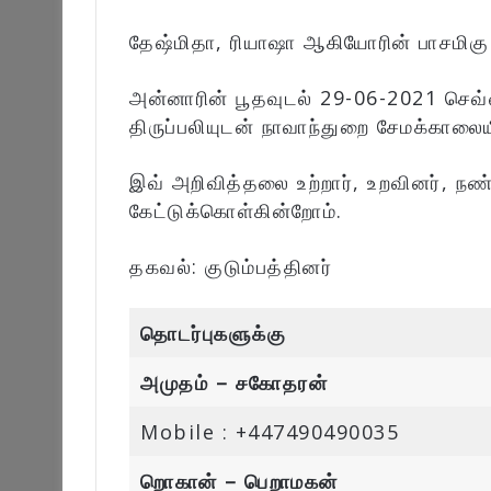
தேஷ்மிதா, ரியாஷா ஆகியோரின் பாசமிகு 
அன்னாரின் பூதவுடல் 29-06-2021 செவ
திருப்பலியுடன் நாவாந்துறை சேமக்காலையி
இவ் அறிவித்தலை உற்றார், உறவினர், நண
கேட்டுக்கொள்கின்றோம்.
தகவல்: குடும்பத்தினர்
தொடர்புகளுக்கு
அமுதம் – சகோதரன்
Mobile : +447490490035
றொகான் – பெறாமகன்