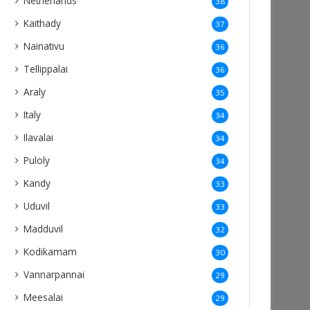
Netherlands
38
Kaithady
37
Nainativu
36
Tellippalai
36
Araly
35
Italy
34
Ilavalai
34
Puloly
34
Kandy
33
Uduvil
33
Madduvil
32
Kodikamam
30
Vannarpannai
29
Meesalai
29