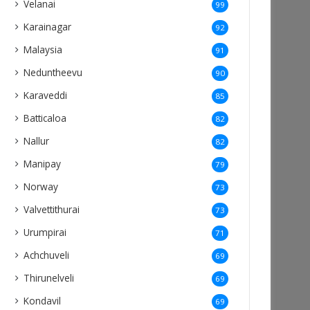
Velanai
99
Karainagar
92
Malaysia
91
Neduntheevu
90
Karaveddi
85
Batticaloa
82
Nallur
82
Manipay
79
Norway
73
Valvettithurai
73
Urumpirai
71
Achchuveli
69
Thirunelveli
69
Kondavil
69