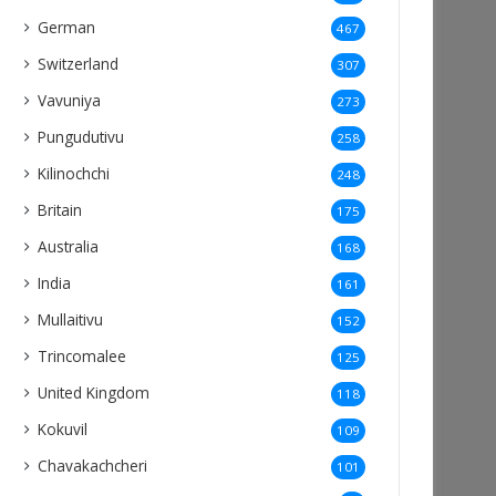
German
467
Switzerland
307
Vavuniya
273
Pungudutivu
258
Kilinochchi
248
Britain
175
Australia
168
India
161
Mullaitivu
152
Trincomalee
125
United Kingdom
118
Kokuvil
109
Chavakachcheri
101