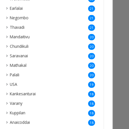
Earlalai
21
Negombo
21
Thavadi
21
Mandaitivu
20
Chundikuli
20
Saravanai
20
Mathakal
20
Palali
20
USA
19
Kankesanturai
18
Varany
18
Kuppilan
18
Anaicoddai
18