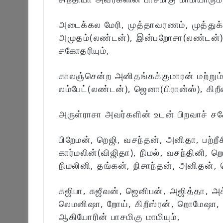
அடைக்கல மேரி, முத்தாவரணம், முத்துக்க
அமுதம்(லண்டன்), இன்பறோசா(லண்டன்),
சகோதரியும்,
காலஞ்சென்ற அனிதங்கக்குமாரன் மற்றும்
லம்பேட்(லண்டன்), ஜெனா(பிரான்ஸ்), கிற
அருள்ராசா அவர்களின் உடன் பிறவாச் சக
பிறேமன், றெஜி, வசந்தன், அனிதா, பற்ற
கார்மலின்(விஜிதா), நிமல், வசந்தினி, 
நிமலினி, தங்கன், நிசாந்தன், அனிதன்,
சுஜிபா, சுஜீவன், ஜெனிபன், அஜித்தா, 
லெமனிஷா, றோய், கிறீஸ்ரன், றொமேஷா, 
ஆகியோரின் பாசமிகு மாமியும்,