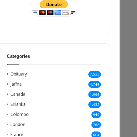
Categories
Obituary
7,533
Jaffna
4,744
Canada
1,964
Srilanka
1,432
Colombo
949
London
768
France
604