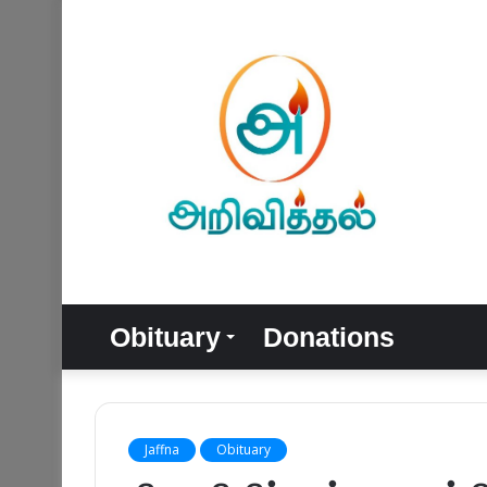
Obituary
Donations
Jaffna
Obituary