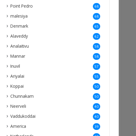
Point Pedro
68
malesiya
68
Denmark
65
Alaveddy
62
Analaitivu
58
Mannar
58
Inuvil
57
Ariyalai
55
Koppai
50
Chunnakam
50
Neerveli
40
Vaddukoddai
40
America
39