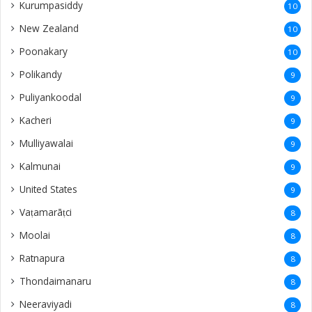
Kurumpasiddy
10
New Zealand
10
Poonakary
10
Polikandy
9
Puliyankoodal
9
Kacheri
9
Mulliyawalai
9
Kalmunai
9
United States
9
Vaṭamarāṭci
8
Moolai
8
Ratnapura
8
Thondaimanaru
8
Neeraviyadi
8