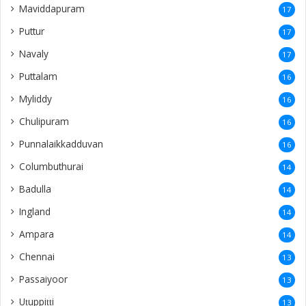
Maviddapuram
17
Puttur
17
Navaly
17
Puttalam
16
Myliddy
16
Chulipuram
16
Punnalaikkadduvan
16
Columbuthurai
14
Badulla
14
Ingland
14
Ampara
14
Chennai
13
Passaiyoor
13
Uṭuppiṭṭi
13