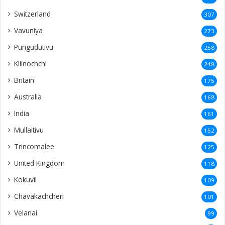
Switzerland
307
Vavuniya
273
Pungudutivu
258
Kilinochchi
248
Britain
175
Australia
168
India
161
Mullaitivu
152
Trincomalee
125
United Kingdom
118
Kokuvil
109
Chavakachcheri
101
Velanai
99