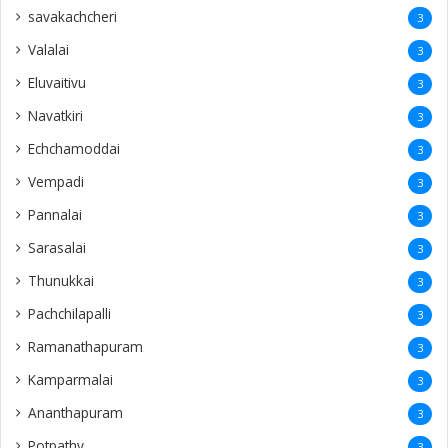
savakachcheri
3
Valalai
3
Eluvaitivu
3
Navatkiri
3
Echchamoddai
3
Vempadi
3
Pannalai
3
Sarasalai
3
Thunukkai
3
Pachchilapalli
3
Ramanathapuram
3
Kamparmalai
3
Ananthapuram
3
‎Potpathy
3