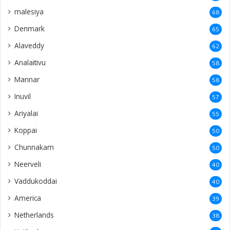
malesiya
68
Denmark
65
Alaveddy
62
Analaitivu
58
Mannar
58
Inuvil
57
Ariyalai
55
Koppai
50
Chunnakam
50
Neerveli
40
Vaddukoddai
40
America
39
Netherlands
38