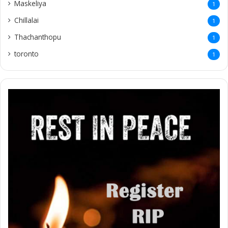
Maskeliya
1
Chillalai
1
Thachanthopu
1
toronto
1