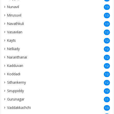
Nunavil
13
Mirusuvil
13
Navathkuli
13
Vasavilan
12
Kayts
12
Nelliady
12
Naranthanai
12
Kadduvan
12
Koddadi
12
Sithankerny
12
Siruppiddy
12
Gurunagar
11
Vaddakkachchi
10