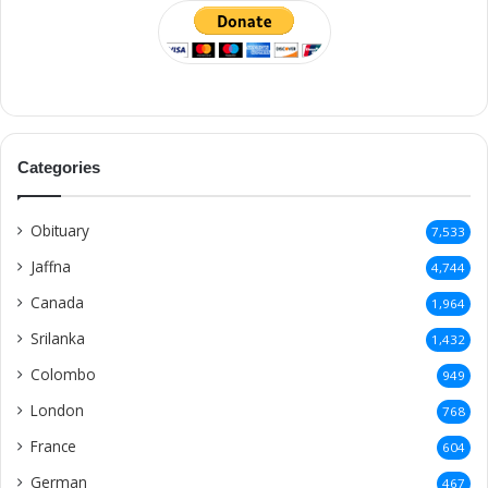
Categories
Obituary
7,533
Jaffna
4,744
Canada
1,964
Srilanka
1,432
Colombo
949
London
768
France
604
German
467