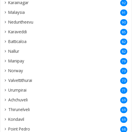
Karainagar
92
Malaysia
91
Neduntheevu
90
Karaveddi
85
Batticaloa
82
Nallur
82
Manipay
79
Norway
73
Valvettithurai
73
Urumpirai
71
Achchuveli
69
Thirunelveli
69
Kondavil
69
Point Pedro
68