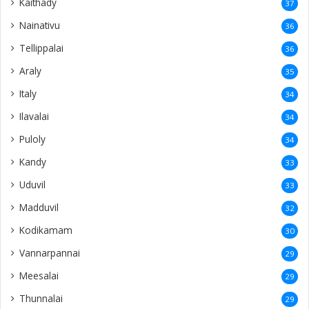
Kaithady
37
Nainativu
36
Tellippalai
36
Araly
35
Italy
34
Ilavalai
34
Puloly
34
Kandy
33
Uduvil
33
Madduvil
32
Kodikamam
30
Vannarpannai
29
Meesalai
29
Thunnalai
29