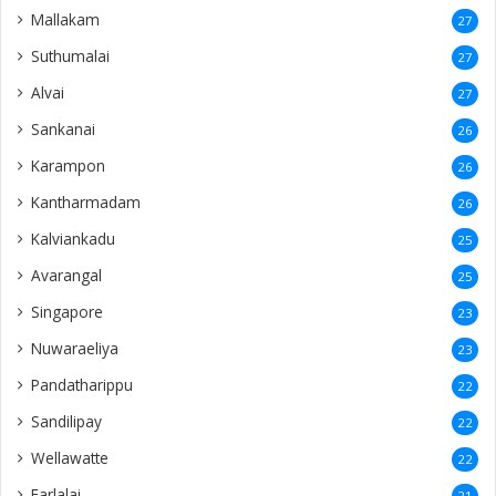
Mallakam
27
Suthumalai
27
Alvai
27
Sankanai
26
Karampon
26
Kantharmadam
26
Kalviankadu
25
Avarangal
25
Singapore
23
Nuwaraeliya
23
Pandatharippu
22
Sandilipay
22
Wellawatte
22
Earlalai
21