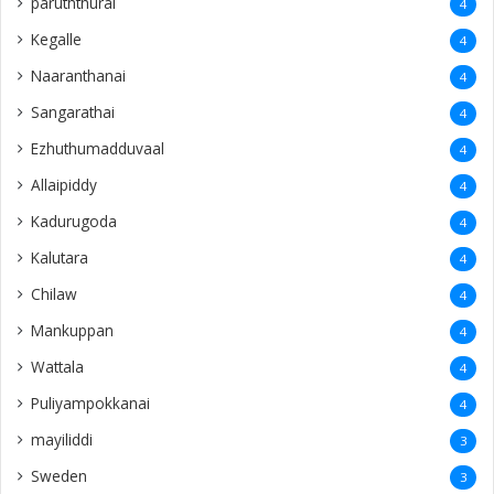
paruththurai
4
Kegalle
4
Naaranthanai
4
Sangarathai
4
Ezhuthumadduvaal
4
Allaipiddy
4
Kadurugoda
4
Kalutara
4
Chilaw
4
Mankuppan
4
Wattala
4
Puliyampokkanai
4
mayiliddi
3
Sweden
3