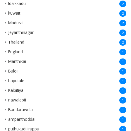
Idaikkadu
2
kuwait
2
Madurai
2
Jeyanthinagar
2
Thailand
2
England
1
Manthikai
1
Buloli
1
haputale
1
Kalpitiya
1
nawalapti
1
Bandarawela
1
ampanthoddai
1
puthukudijiruppu
1