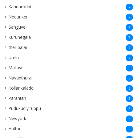
Kandarodai
7
Nedunkeni
7
Sanguveli
7
Kurunegala
7
thellipalai
7
Urelu
7
Mallavi
6
Navanthurai
6
Kollankaladdi
6
Parantan
5
Pudukudiyiruppu
5
Newyork
5
Hatton
5