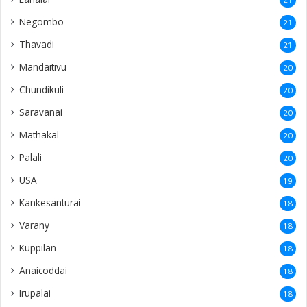
Negombo
21
Thavadi
21
Mandaitivu
20
Chundikuli
20
Saravanai
20
Mathakal
20
Palali
20
USA
19
Kankesanturai
18
Varany
18
Kuppilan
18
Anaicoddai
18
Irupalai
18