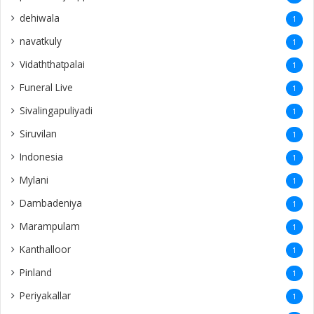
dehiwala
1
navatkuly
1
Vidaththatpalai
1
Funeral Live
1
Sivalingapuliyadi
1
Siruvilan
1
Indonesia
1
Mylani
1
Dambadeniya
1
Marampulam
1
Kanthalloor
1
Pinland
1
Periyakallar
1