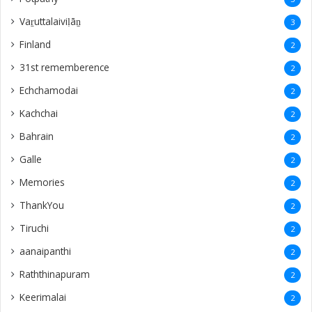
Vaṟuttalaiviḷāṉ
3
Finland
2
31st rememberence
2
Echchamodai
2
Kachchai
2
Bahrain
2
Galle
2
Memories
2
ThankYou
2
Tiruchi
2
aanaipanthi
2
Raththinapuram
2
Keerimalai
2