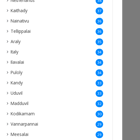
Netherlands
38
Kaithady
37
Nainativu
36
Tellippalai
36
Araly
35
Italy
34
Ilavalai
34
Puloly
34
Kandy
33
Uduvil
33
Madduvil
32
Kodikamam
30
Vannarpannai
29
Meesalai
29