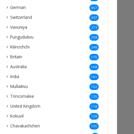
German
467
Switzerland
307
Vavuniya
273
Pungudutivu
258
Kilinochchi
248
Britain
175
Australia
168
India
161
Mullaitivu
152
Trincomalee
125
United Kingdom
118
Kokuvil
109
Chavakachcheri
101