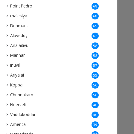
Point Pedro
68
malesiya
68
Denmark
65
Alaveddy
62
Analaitivu
58
Mannar
58
Inuvil
57
Ariyalai
55
Koppai
50
Chunnakam
50
Neerveli
40
Vaddukoddai
40
America
39