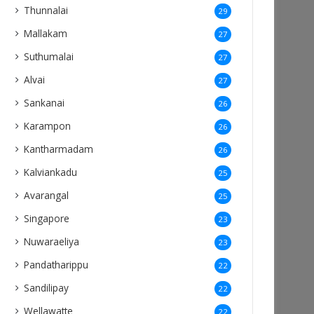
Thunnalai
29
Mallakam
27
Suthumalai
27
Alvai
27
Sankanai
26
Karampon
26
Kantharmadam
26
Kalviankadu
25
Avarangal
25
Singapore
23
Nuwaraeliya
23
Pandatharippu
22
Sandilipay
22
Wellawatte
22