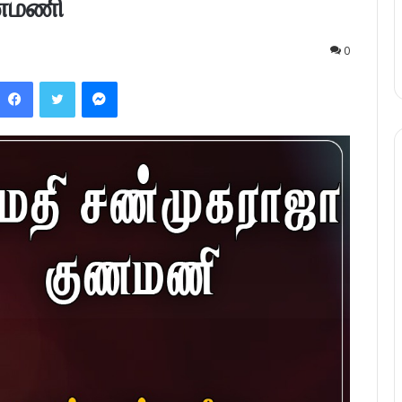
ுணமணி
0
Facebook
Twitter
Messenger