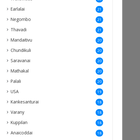
Earlalai
21
Negombo
21
Thavadi
21
Mandaitivu
20
Chundikuli
20
Saravanai
20
Mathakal
20
Palali
20
USA
19
Kankesanturai
18
Varany
18
Kuppilan
18
Anaicoddai
18