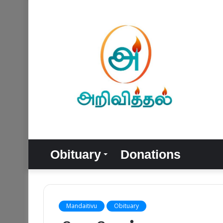
Obituary
Donations
Mandaitivu
Obituary