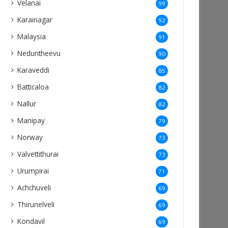
Velanai
99
Karainagar
92
Malaysia
91
Neduntheevu
90
Karaveddi
85
Batticaloa
82
Nallur
82
Manipay
79
Norway
73
Valvettithurai
73
Urumpirai
71
Achchuveli
69
Thirunelveli
69
Kondavil
69