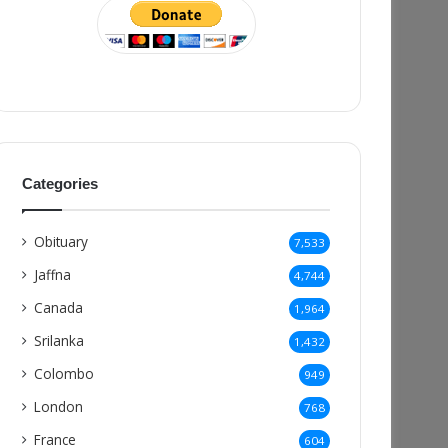
Categories
Obituary
7,533
Jaffna
4,744
Canada
1,964
Srilanka
1,432
Colombo
949
London
768
France
604