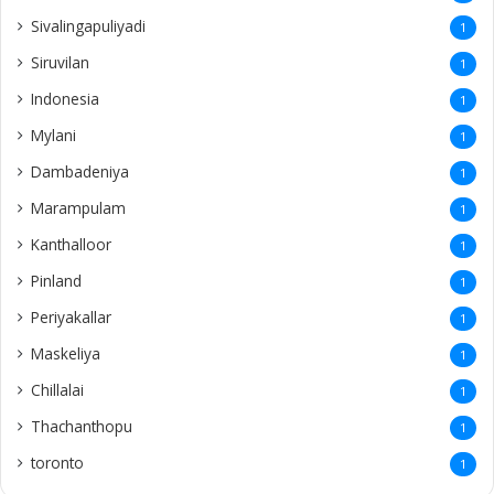
Sivalingapuliyadi
1
Siruvilan
1
Indonesia
1
Mylani
1
Dambadeniya
1
Marampulam
1
Kanthalloor
1
Pinland
1
Periyakallar
1
Maskeliya
1
Chillalai
1
Thachanthopu
1
toronto
1