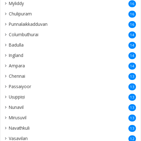
Myliddy
16
Chulipuram
16
Punnalaikkadduvan
16
Columbuthurai
14
Badulla
14
Ingland
14
Ampara
14
Chennai
13
Passaiyoor
13
Uṭuppiṭṭi
13
Nunavil
13
Mirusuvil
13
Navathkuli
13
Vasavilan
12