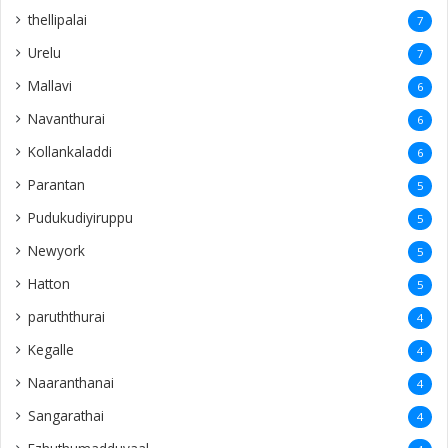
thellipalai
7
Urelu
7
Mallavi
6
Navanthurai
6
Kollankaladdi
6
Parantan
5
Pudukudiyiruppu
5
Newyork
5
Hatton
5
paruththurai
4
Kegalle
4
Naaranthanai
4
Sangarathai
4