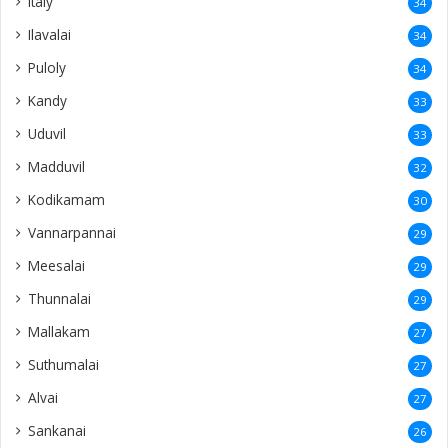
Italy
34
Ilavalai
34
Puloly
34
Kandy
33
Uduvil
33
Madduvil
32
Kodikamam
30
Vannarpannai
29
Meesalai
29
Thunnalai
29
Mallakam
27
Suthumalai
27
Alvai
27
Sankanai
26