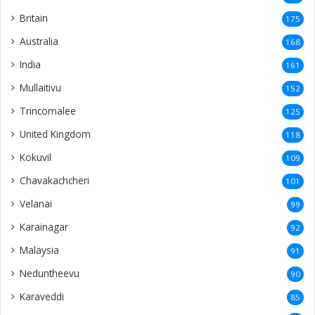
Britain
175
Australia
168
India
161
Mullaitivu
152
Trincomalee
125
United Kingdom
118
Kokuvil
109
Chavakachcheri
101
Velanai
99
Karainagar
92
Malaysia
91
Neduntheevu
90
Karaveddi
85