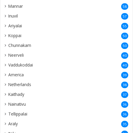
Mannar
58
Inuvil
57
Ariyalai
55
Koppai
50
Chunnakam
50
Neerveli
40
Vaddukoddai
40
America
39
Netherlands
38
Kaithady
37
Nainativu
36
Tellippalai
36
Araly
35