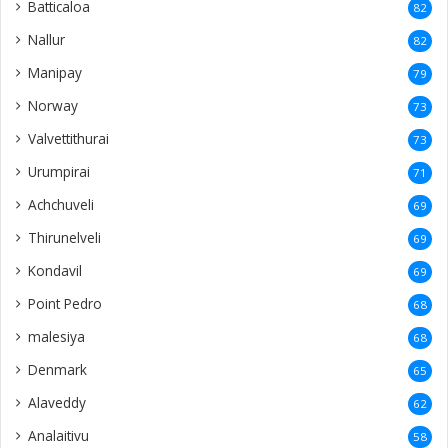
Batticaloa
82
Nallur
82
Manipay
79
Norway
73
Valvettithurai
73
Urumpirai
71
Achchuveli
69
Thirunelveli
69
Kondavil
69
Point Pedro
68
malesiya
68
Denmark
65
Alaveddy
62
Analaitivu
58