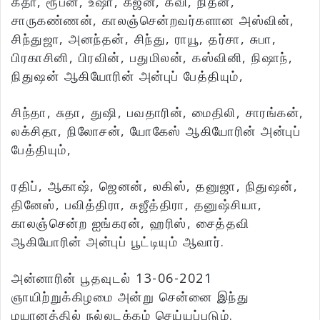
கீதா, ரூபன், உஷா, கஜன், கவி, நிதன்,
சாருகண்ணன், காலஞ்சென்றவர்களான அஸ்வின்,
சிந்துஜா, அனந்தன், சிந்து, ராயூ, தர்சா, சுபா,
பிரகாசினி, பிரவின், பதுமிலன், கஸ்வினி, நிஷாந்,
நிதுஷன் ஆகியோரின் அன்புப் பேத்தியும்,
சிந்தா, சுதா, துஷி, பவதாரின், மைதிலி, சாரங்கன்,
லக்சிதா, நிலோசன், யோகேஸ் ஆகியோரின் அன்புப்
பேத்தியும்,
ரதிப், ஆகாஷ், ஜெனன், லகிஸ், தனுஜா, நிதுஷன்,
தினேஸ், பவித்திரா, சுஜீத்திரா, தனுஷ்சியா,
காலஞ்சென்ற ஐங்கரன், ஹரிஸ், சைத்தவி
ஆகியோரின் அன்புப் பூட்டியும் ஆவார்.
அன்னாரின் பூதவுடல் 13-06-2021
ஞாயிற்றுக்கிழமை அன்று சென்னை இந்து
மயானத்தில் நல்லடக்கம் செய்யப்படும்.