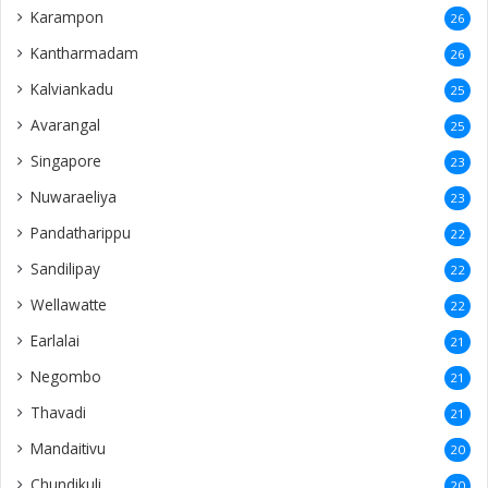
Karampon
26
Kantharmadam
26
Kalviankadu
25
Avarangal
25
Singapore
23
Nuwaraeliya
23
Pandatharippu
22
Sandilipay
22
Wellawatte
22
Earlalai
21
Negombo
21
Thavadi
21
Mandaitivu
20
Chundikuli
20