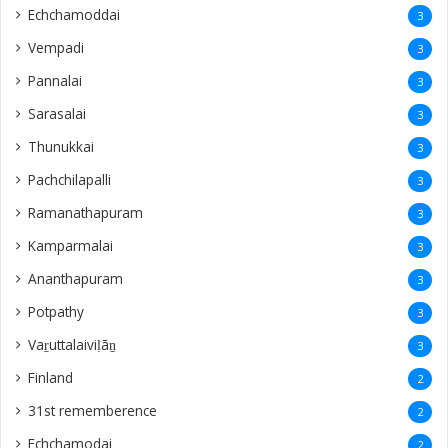
Echchamoddai
3
Vempadi
3
Pannalai
3
Sarasalai
3
Thunukkai
3
Pachchilapalli
3
Ramanathapuram
3
Kamparmalai
3
Ananthapuram
3
‎Potpathy
3
Vaṟuttalaiviḷāṉ
3
Finland
2
31st rememberence
2
Echchamodai
2