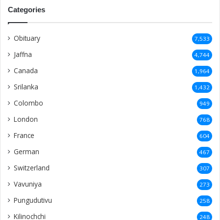
Categories
Obituary
7,533
Jaffna
4,744
Canada
1,964
Srilanka
1,432
Colombo
949
London
768
France
604
German
467
Switzerland
307
Vavuniya
273
Pungudutivu
258
Kilinochchi
248