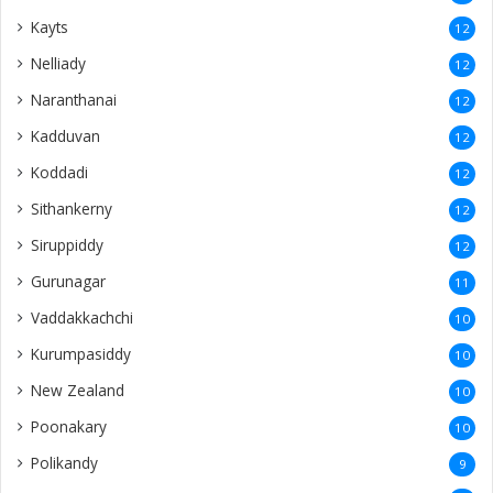
Kayts
12
Nelliady
12
Naranthanai
12
Kadduvan
12
Koddadi
12
Sithankerny
12
Siruppiddy
12
Gurunagar
11
Vaddakkachchi
10
Kurumpasiddy
10
New Zealand
10
Poonakary
10
Polikandy
9