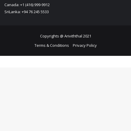
Canada: +1 (416) 999-9912
SriLanka: +94 76 245 5533
Copyrights @ Ariviththal 2021
Terms & Conditions
Privacy Policy