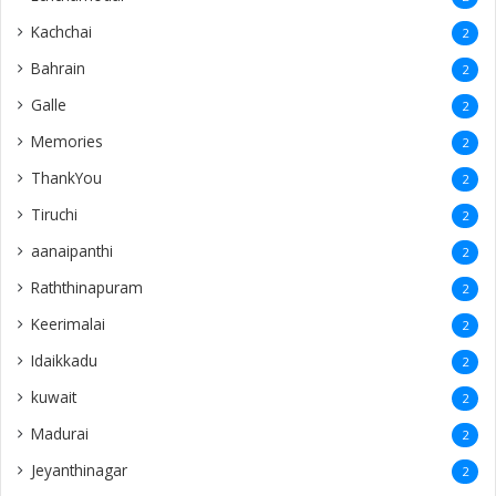
Kachchai
2
Bahrain
2
Galle
2
Memories
2
ThankYou
2
Tiruchi
2
aanaipanthi
2
Raththinapuram
2
Keerimalai
2
Idaikkadu
2
kuwait
2
Madurai
2
Jeyanthinagar
2