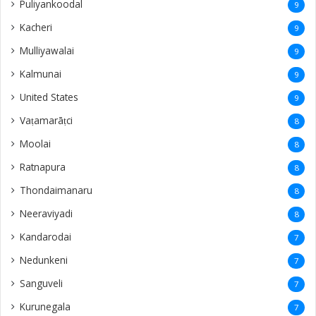
Puliyankoodal
9
Kacheri
9
Mulliyawalai
9
Kalmunai
9
United States
9
Vaṭamarāṭci
8
Moolai
8
Ratnapura
8
Thondaimanaru
8
Neeraviyadi
8
Kandarodai
7
Nedunkeni
7
Sanguveli
7
Kurunegala
7