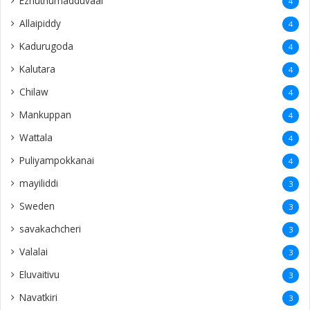
Ezhuthumadduvaal
4
Allaipiddy
4
Kadurugoda
4
Kalutara
4
Chilaw
4
Mankuppan
4
Wattala
4
Puliyampokkanai
4
mayiliddi
3
Sweden
3
savakachcheri
3
Valalai
3
Eluvaitivu
3
Navatkiri
3