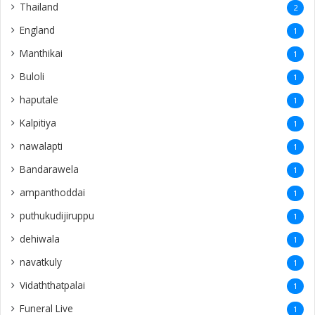
Thailand
2
England
1
Manthikai
1
Buloli
1
haputale
1
Kalpitiya
1
nawalapti
1
Bandarawela
1
ampanthoddai
1
puthukudijiruppu
1
dehiwala
1
navatkuly
1
Vidaththatpalai
1
Funeral Live
1