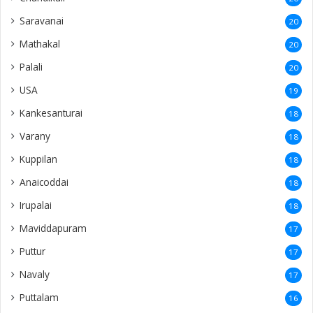
Saravanai
20
Mathakal
20
Palali
20
USA
19
Kankesanturai
18
Varany
18
Kuppilan
18
Anaicoddai
18
Irupalai
18
Maviddapuram
17
Puttur
17
Navaly
17
Puttalam
16