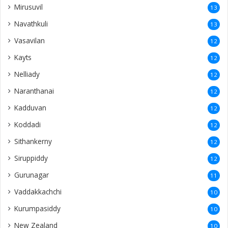
Mirusuvil
13
Navathkuli
13
Vasavilan
12
Kayts
12
Nelliady
12
Naranthanai
12
Kadduvan
12
Koddadi
12
Sithankerny
12
Siruppiddy
12
Gurunagar
11
Vaddakkachchi
10
Kurumpasiddy
10
New Zealand
10