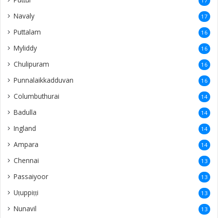
17
Navaly
17
Puttalam
16
Myliddy
16
Chulipuram
16
Punnalaikkadduvan
16
Columbuthurai
14
Badulla
14
Ingland
14
Ampara
14
Chennai
13
Passaiyoor
13
Uṭuppiṭṭi
13
Nunavil
13