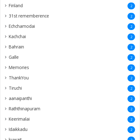
Finland
2
31st rememberence
2
Echchamodai
2
Kachchai
2
Bahrain
2
Galle
2
Memories
2
ThankYou
2
Tiruchi
2
aanaipanthi
2
Raththinapuram
2
Keerimalai
2
Idaikkadu
2
kuwait
2