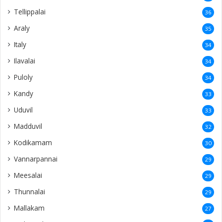
Tellippalai
36
Araly
35
Italy
34
Ilavalai
34
Puloly
34
Kandy
33
Uduvil
33
Madduvil
32
Kodikamam
30
Vannarpannai
29
Meesalai
29
Thunnalai
29
Mallakam
27