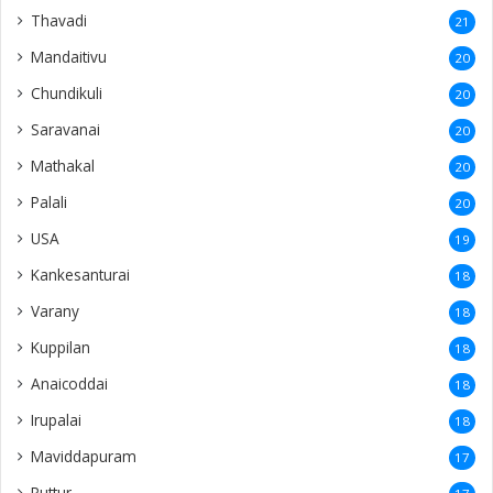
Thavadi
21
Mandaitivu
20
Chundikuli
20
Saravanai
20
Mathakal
20
Palali
20
USA
19
Kankesanturai
18
Varany
18
Kuppilan
18
Anaicoddai
18
Irupalai
18
Maviddapuram
17
Puttur