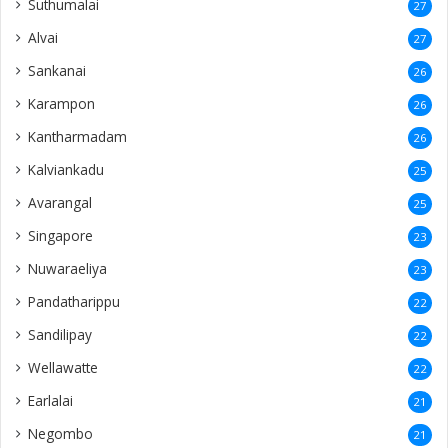
Suthumalai
27
Alvai
27
Sankanai
26
Karampon
26
Kantharmadam
26
Kalviankadu
25
Avarangal
25
Singapore
23
Nuwaraeliya
23
Pandatharippu
22
Sandilipay
22
Wellawatte
22
Earlalai
21
Negombo
21