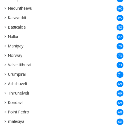
Neduntheevu
90
Karaveddi
85
Batticaloa
82
Nallur
82
Manipay
79
Norway
73
Valvettithurai
73
Urumpirai
71
Achchuveli
69
Thirunelveli
69
Kondavil
69
Point Pedro
68
malesiya
68