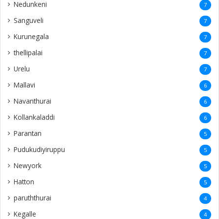
Nedunkeni
7
Sanguveli
7
Kurunegala
7
thellipalai
7
Urelu
7
Mallavi
6
Navanthurai
6
Kollankaladdi
6
Parantan
5
Pudukudiyiruppu
5
Newyork
5
Hatton
5
paruththurai
4
Kegalle
4