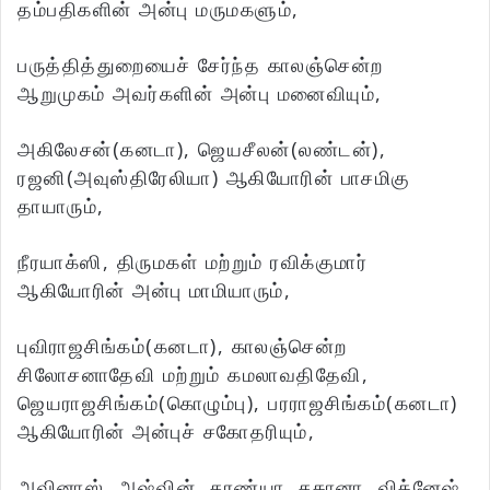
தம்பதிகளின் அன்பு மருமகளும்,
பருத்தித்துறையைச் சேர்ந்த காலஞ்சென்ற
ஆறுமுகம் அவர்களின் அன்பு மனைவியும்,
அகிலேசன்(கனடா), ஜெயசீலன்(லண்டன்),
ரஜனி(அவுஸ்திரேலியா) ஆகியோரின் பாசமிகு
தாயாரும்,
நீரயாக்ஸி, திருமகள் மற்றும் ரவிக்குமார்
ஆகியோரின் அன்பு மாமியாரும்,
புவிராஜசிங்கம்(கனடா), காலஞ்சென்ற
சிலோசனாதேவி மற்றும் கமலாவதிதேவி,
ஜெயராஜசிங்கம்(கொழும்பு), பரராஜசிங்கம்(கனடா)
ஆகியோரின் அன்புச் சகோதரியும்,
அவினாஸ், அஷ்வின், சரண்யா, சகானா, விக்னேஷ்,