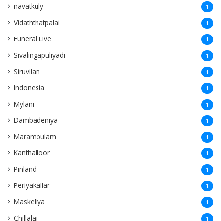
navatkuly
1
Vidaththatpalai
1
Funeral Live
1
Sivalingapuliyadi
1
Siruvilan
1
Indonesia
1
Mylani
1
Dambadeniya
1
Marampulam
1
Kanthalloor
1
Pinland
1
Periyakallar
1
Maskeliya
1
Chillalai
1