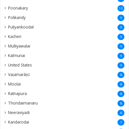
Poonakary
10
Polikandy
9
Puliyankoodal
9
Kacheri
9
Mulliyawalai
9
Kalmunai
9
United States
9
Vaṭamarāṭci
8
Moolai
8
Ratnapura
8
Thondaimanaru
8
Neeraviyadi
8
Kandarodai
7