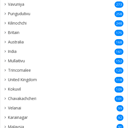
Vavuniya
273
Pungudutivu
258
Kilinochchi
248
Britain
175
Australia
168
India
161
Mullaitivu
152
Trincomalee
125
United Kingdom
118
Kokuvil
109
Chavakachcheri
101
Velanai
99
Karainagar
92
Malaysia
91