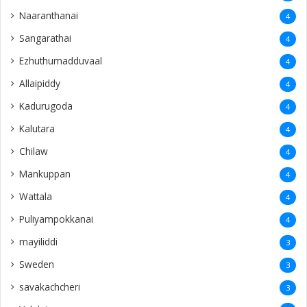
Naaranthanai
4
Sangarathai
4
Ezhuthumadduvaal
4
Allaipiddy
4
Kadurugoda
4
Kalutara
4
Chilaw
4
Mankuppan
4
Wattala
4
Puliyampokkanai
4
mayiliddi
3
Sweden
3
savakachcheri
3