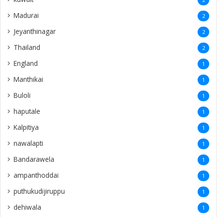
Madurai
2
Jeyanthinagar
2
Thailand
2
England
1
Manthikai
1
Buloli
1
haputale
1
Kalpitiya
1
nawalapti
1
Bandarawela
1
ampanthoddai
1
puthukudijiruppu
1
dehiwala
1