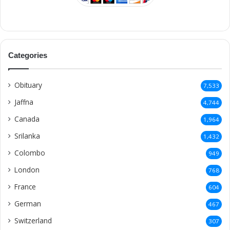
Categories
Obituary
7,533
Jaffna
4,744
Canada
1,964
Srilanka
1,432
Colombo
949
London
768
France
604
German
467
Switzerland
307