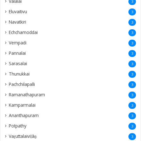
Valalai
3
Eluvaitivu
3
Navatkiri
3
Echchamoddai
3
Vempadi
3
Pannalai
3
Sarasalai
3
Thunukkai
3
Pachchilapalli
3
Ramanathapuram
3
Kamparmalai
3
Ananthapuram
3
‎Potpathy
3
Vaṟuttalaiviḷāṉ
3