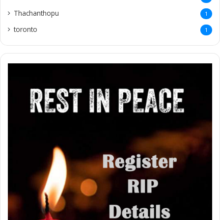
Thachanthopu
1
toronto
1