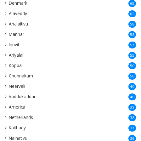
Denmark
65
Alaveddy
62
Analaitivu
58
Mannar
58
Inuvil
57
Ariyalai
55
Koppai
50
Chunnakam
50
Neerveli
40
Vaddukoddai
40
America
39
Netherlands
38
Kaithady
37
Nainativu
36