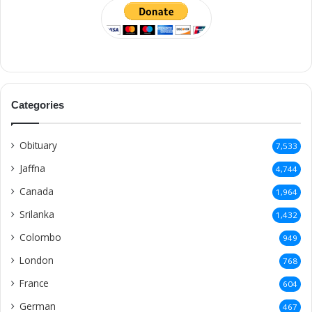
Categories
Obituary
7,533
Jaffna
4,744
Canada
1,964
Srilanka
1,432
Colombo
949
London
768
France
604
German
467