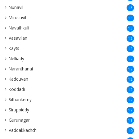
Nunavil
13
Mirusuvil
13
Navathkuli
13
Vasavilan
12
Kayts
12
Nelliady
12
Naranthanai
12
Kadduvan
12
Koddadi
12
Sithankerny
12
Siruppiddy
12
Gurunagar
11
Vaddakkachchi
10