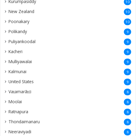
Kurumpasiddy
10
New Zealand
10
Poonakary
10
Polikandy
9
Puliyankoodal
9
Kacheri
9
Mulliyawalai
9
Kalmunai
9
United States
9
Vaṭamarāṭci
8
Moolai
8
Ratnapura
8
Thondaimanaru
8
Neeraviyadi
8