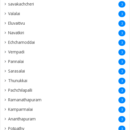
savakachcheri
3
Valalai
3
Eluvaitivu
3
Navatkiri
3
Echchamoddai
3
Vempadi
3
Pannalai
3
Sarasalai
3
Thunukkai
3
Pachchilapalli
3
Ramanathapuram
3
Kamparmalai
3
Ananthapuram
3
‎Potpathy
3