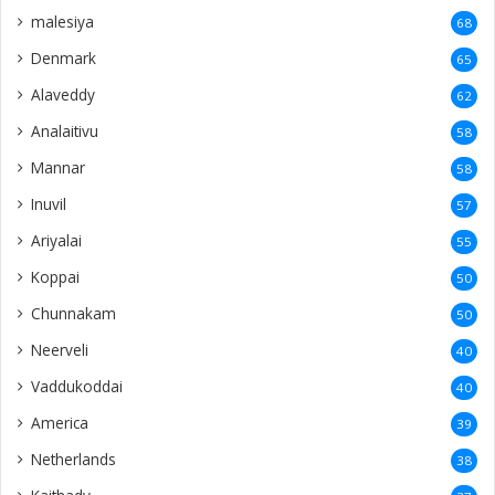
malesiya
68
Denmark
65
Alaveddy
62
Analaitivu
58
Mannar
58
Inuvil
57
Ariyalai
55
Koppai
50
Chunnakam
50
Neerveli
40
Vaddukoddai
40
America
39
Netherlands
38