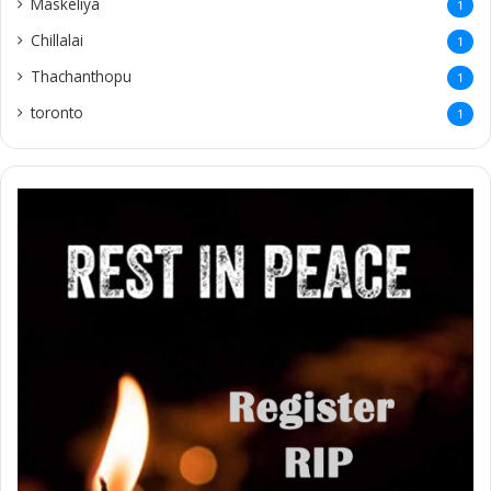
Maskeliya
1
Chillalai
1
Thachanthopu
1
toronto
1