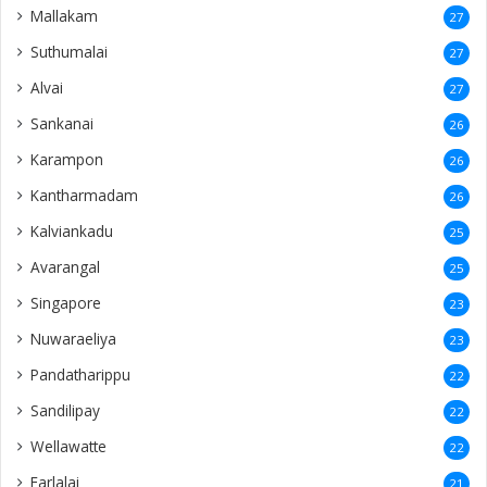
Mallakam
27
Suthumalai
27
Alvai
27
Sankanai
26
Karampon
26
Kantharmadam
26
Kalviankadu
25
Avarangal
25
Singapore
23
Nuwaraeliya
23
Pandatharippu
22
Sandilipay
22
Wellawatte
22
Earlalai
21