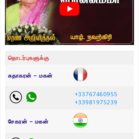
தொடர்புகளுக்கு
சுதாகரன் – மகன்
+33767460955
+33981975239
சேகரன் – மகன்