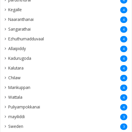
4
Kegalle
4
Naaranthanai
4
Sangarathai
4
Ezhuthumadduvaal
4
Allaipiddy
4
Kadurugoda
4
Kalutara
4
Chilaw
4
Mankuppan
4
Wattala
4
Puliyampokkanai
4
mayiliddi
3
Sweden
3