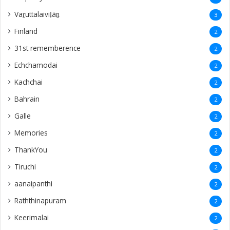
Vaṟuttalaiviḷāṉ
3
Finland
2
31st rememberence
2
Echchamodai
2
Kachchai
2
Bahrain
2
Galle
2
Memories
2
ThankYou
2
Tiruchi
2
aanaipanthi
2
Raththinapuram
2
Keerimalai
2