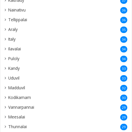
Kaithady
37
Nainativu
36
Tellippalai
36
Araly
35
Italy
34
Ilavalai
34
Puloly
34
Kandy
33
Uduvil
33
Madduvil
32
Kodikamam
30
Vannarpannai
29
Meesalai
29
Thunnalai
29