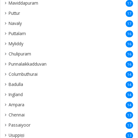
Maviddapuram
17
Puttur
17
Navaly
17
Puttalam
16
Myliddy
16
Chulipuram
16
Punnalaikkadduvan
16
Columbuthurai
14
Badulla
14
Ingland
14
Ampara
14
Chennai
13
Passaiyoor
13
Uṭuppiṭṭi
13