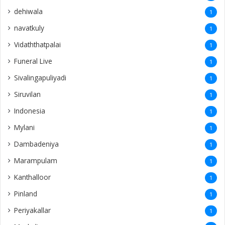
dehiwala
1
navatkuly
1
Vidaththatpalai
1
Funeral Live
1
Sivalingapuliyadi
1
Siruvilan
1
Indonesia
1
Mylani
1
Dambadeniya
1
Marampulam
1
Kanthalloor
1
Pinland
1
Periyakallar
1