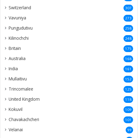
Switzerland
307
Vavuniya
273
Pungudutivu
258
Kilinochchi
248
Britain
175
Australia
168
India
161
Mullaitivu
152
Trincomalee
125
United Kingdom
118
Kokuvil
109
Chavakachcheri
101
Velanai
99