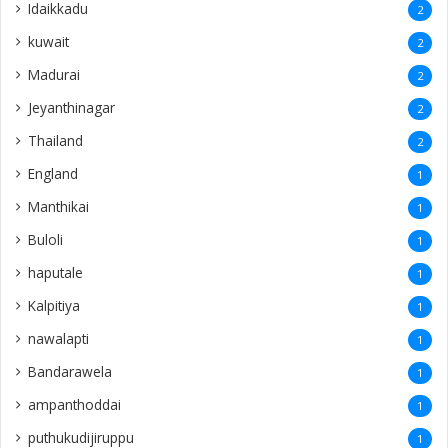
Idaikkadu
2
kuwait
2
Madurai
2
Jeyanthinagar
2
Thailand
2
England
1
Manthikai
1
Buloli
1
haputale
1
Kalpitiya
1
nawalapti
1
Bandarawela
1
ampanthoddai
1
puthukudijiruppu
1