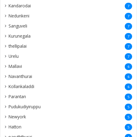
Kandarodai
7
Nedunkeni
7
Sanguveli
7
Kurunegala
7
thellipalai
7
Urelu
7
Mallavi
6
Navanthurai
6
Kollankaladdi
6
Parantan
5
Pudukudiyiruppu
5
Newyork
5
Hatton
5
paruththurai