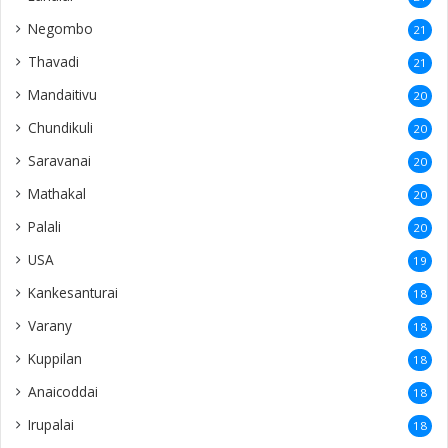
Negombo
21
Thavadi
21
Mandaitivu
20
Chundikuli
20
Saravanai
20
Mathakal
20
Palali
20
USA
19
Kankesanturai
18
Varany
18
Kuppilan
18
Anaicoddai
18
Irupalai
18