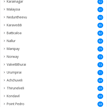
Karainagar
92
Malaysia
91
Neduntheevu
90
Karaveddi
85
Batticaloa
82
Nallur
82
Manipay
79
Norway
73
Valvettithurai
73
Urumpirai
71
Achchuveli
69
Thirunelveli
69
Kondavil
69
Point Pedro
68