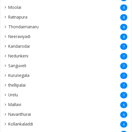
Moolai
8
Ratnapura
8
Thondaimanaru
8
Neeraviyadi
8
Kandarodai
7
Nedunkeni
7
Sanguveli
7
Kurunegala
7
thellipalai
7
Urelu
7
Mallavi
6
Navanthurai
6
Kollankaladdi
6