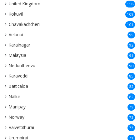
United Kingdom
118
Kokuvil
109
Chavakachcheri
101
Velanai
99
Karainagar
92
Malaysia
91
Neduntheevu
90
Karaveddi
85
Batticaloa
82
Nallur
82
Manipay
79
Norway
73
Valvettithurai
73
Urumpirai
71