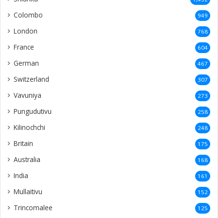
Colombo
949
London
768
France
604
German
467
Switzerland
307
Vavuniya
273
Pungudutivu
258
Kilinochchi
248
Britain
175
Australia
168
India
161
Mullaitivu
152
Trincomalee
125