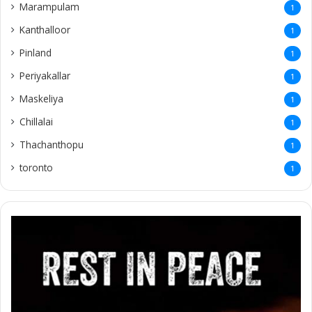
Marampulam
1
Kanthalloor
1
Pinland
1
Periyakallar
1
Maskeliya
1
Chillalai
1
Thachanthopu
1
toronto
1