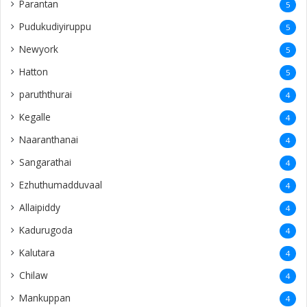
Parantan
5
Pudukudiyiruppu
5
Newyork
5
Hatton
5
paruththurai
4
Kegalle
4
Naaranthanai
4
Sangarathai
4
Ezhuthumadduvaal
4
Allaipiddy
4
Kadurugoda
4
Kalutara
4
Chilaw
4
Mankuppan
4