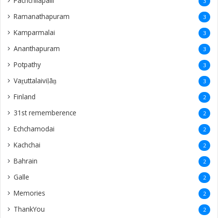
Pachchilapalli
3
Ramanathapuram
3
Kamparmalai
3
Ananthapuram
3
‎Potpathy
3
Vaṟuttalaiviḷāṉ
3
Finland
2
31st rememberence
2
Echchamodai
2
Kachchai
2
Bahrain
2
Galle
2
Memories
2
ThankYou
2