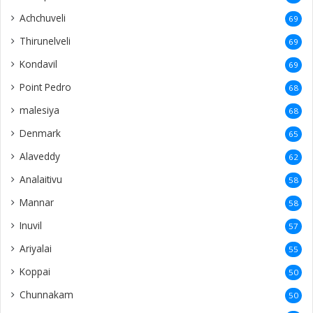
Achchuveli
69
Thirunelveli
69
Kondavil
69
Point Pedro
68
malesiya
68
Denmark
65
Alaveddy
62
Analaitivu
58
Mannar
58
Inuvil
57
Ariyalai
55
Koppai
50
Chunnakam
50