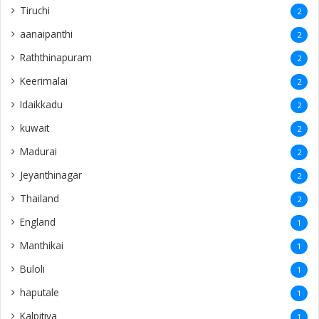
Tiruchi
2
aanaipanthi
2
Raththinapuram
2
Keerimalai
2
Idaikkadu
2
kuwait
2
Madurai
2
Jeyanthinagar
2
Thailand
2
England
1
Manthikai
1
Buloli
1
haputale
1
Kalpitiya
1