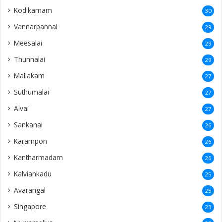
Kodikamam
30
Vannarpannai
29
Meesalai
29
Thunnalai
29
Mallakam
27
Suthumalai
27
Alvai
27
Sankanai
26
Karampon
26
Kantharmadam
26
Kalviankadu
25
Avarangal
25
Singapore
23