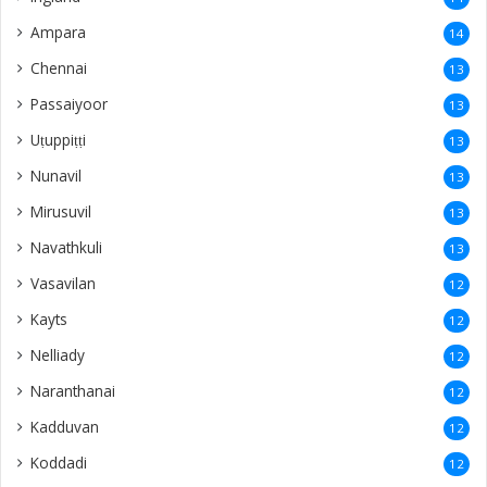
Ampara
14
Chennai
13
Passaiyoor
13
Uṭuppiṭṭi
13
Nunavil
13
Mirusuvil
13
Navathkuli
13
Vasavilan
12
Kayts
12
Nelliady
12
Naranthanai
12
Kadduvan
12
Koddadi
12