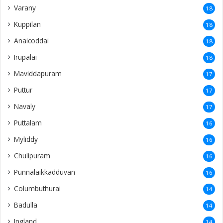
Varany
18
Kuppilan
18
Anaicoddai
18
Irupalai
18
Maviddapuram
17
Puttur
17
Navaly
17
Puttalam
16
Myliddy
16
Chulipuram
16
Punnalaikkadduvan
16
Columbuthurai
14
Badulla
14
Ingland
14