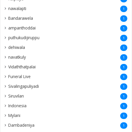
nawalapti
1
Bandarawela
1
ampanthoddai
1
puthukudijiruppu
1
dehiwala
1
navatkuly
1
Vidaththatpalai
1
Funeral Live
1
Sivalingapuliyadi
1
Siruvilan
1
Indonesia
1
Mylani
1
Dambadeniya
1