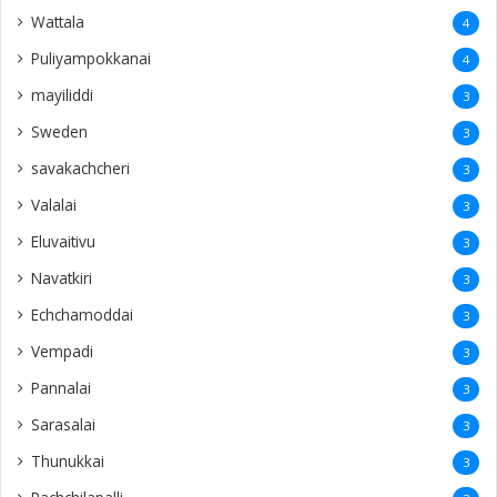
Wattala
4
Puliyampokkanai
4
mayiliddi
3
Sweden
3
savakachcheri
3
Valalai
3
Eluvaitivu
3
Navatkiri
3
Echchamoddai
3
Vempadi
3
Pannalai
3
Sarasalai
3
Thunukkai
3