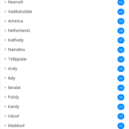
Neerveli
40
Vaddukoddai
40
America
39
Netherlands
38
Kaithady
37
Nainativu
36
Tellippalai
36
Araly
35
Italy
34
Ilavalai
34
Puloly
34
Kandy
33
Uduvil
33
Madduvil
32