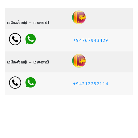
மகேஸ்வரி – மனைவி
+94767943429
மகேஸ்வரி – மனைவி
+
94212282114