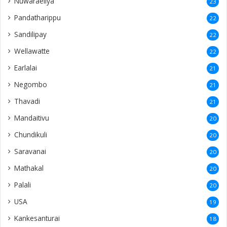
Nuwaraeliya
23
Pandatharippu
22
Sandilipay
22
Wellawatte
22
Earlalai
21
Negombo
21
Thavadi
21
Mandaitivu
20
Chundikuli
20
Saravanai
20
Mathakal
20
Palali
20
USA
19
Kankesanturai
18