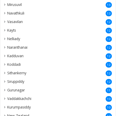
Mirusuvil
13
Navathkuli
13
Vasavilan
12
Kayts
12
Nelliady
12
Naranthanai
12
Kadduvan
12
Koddadi
12
Sithankerny
12
Siruppiddy
12
Gurunagar
11
Vaddakkachchi
10
Kurumpasiddy
10
New Zealand
10