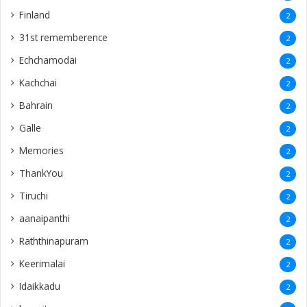
Finland
2
31st rememberence
2
Echchamodai
2
Kachchai
2
Bahrain
2
Galle
2
Memories
2
ThankYou
2
Tiruchi
2
aanaipanthi
2
Raththinapuram
2
Keerimalai
2
Idaikkadu
2