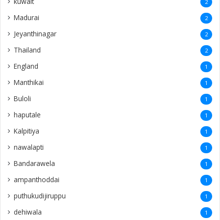
kuwait
2
Madurai
2
Jeyanthinagar
2
Thailand
2
England
1
Manthikai
1
Buloli
1
haputale
1
Kalpitiya
1
nawalapti
1
Bandarawela
1
ampanthoddai
1
puthukudijiruppu
1
dehiwala
1