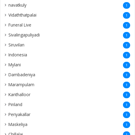
navatkuly
1
Vidaththatpalai
1
Funeral Live
1
Sivalingapuliyadi
1
Siruvilan
1
Indonesia
1
Mylani
1
Dambadeniya
1
Marampulam
1
Kanthalloor
1
Pinland
1
Periyakallar
1
Maskeliya
1
Chillalai
1