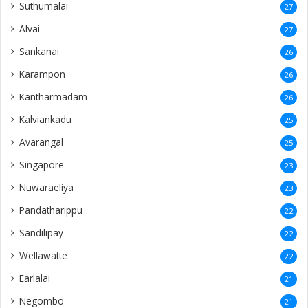
Suthumalai
27
Alvai
27
Sankanai
26
Karampon
26
Kantharmadam
26
Kalviankadu
25
Avarangal
25
Singapore
23
Nuwaraeliya
23
Pandatharippu
22
Sandilipay
22
Wellawatte
22
Earlalai
21
Negombo
21