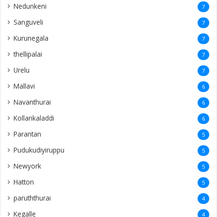
Nedunkeni
7
Sanguveli
7
Kurunegala
7
thellipalai
7
Urelu
7
Mallavi
6
Navanthurai
6
Kollankaladdi
6
Parantan
5
Pudukudiyiruppu
5
Newyork
5
Hatton
5
paruththurai
4
Kegalle
4