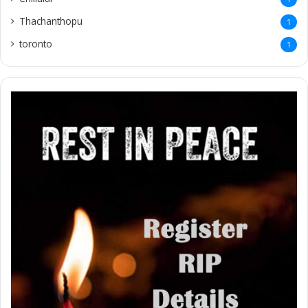
Thachanthopu
1
toronto
1