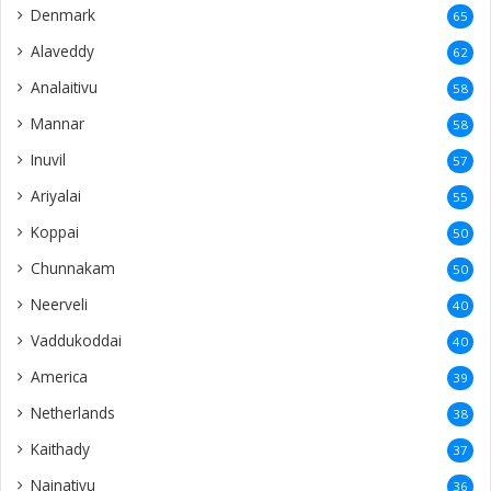
Denmark
65
Alaveddy
62
Analaitivu
58
Mannar
58
Inuvil
57
Ariyalai
55
Koppai
50
Chunnakam
50
Neerveli
40
Vaddukoddai
40
America
39
Netherlands
38
Kaithady
37
Nainativu
36