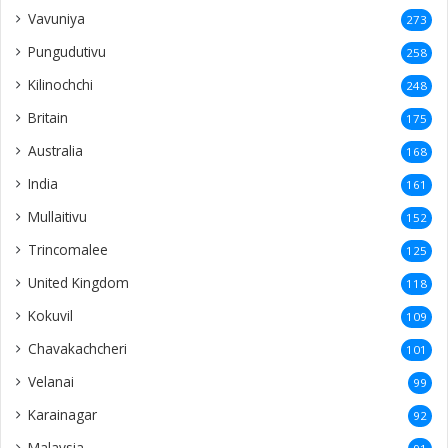
Vavuniya
273
Pungudutivu
258
Kilinochchi
248
Britain
175
Australia
168
India
161
Mullaitivu
152
Trincomalee
125
United Kingdom
118
Kokuvil
109
Chavakachcheri
101
Velanai
99
Karainagar
92
Malaysia