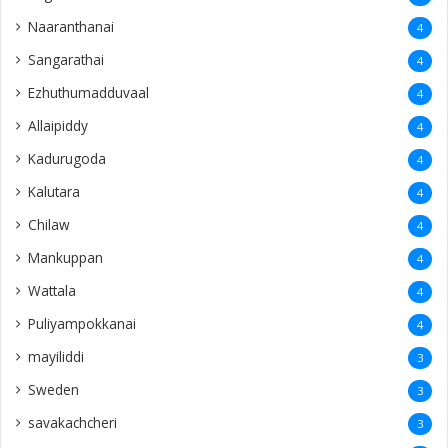
Naaranthanai
4
Sangarathai
4
Ezhuthumadduvaal
4
Allaipiddy
4
Kadurugoda
4
Kalutara
4
Chilaw
4
Mankuppan
4
Wattala
4
Puliyampokkanai
4
mayiliddi
3
Sweden
3
savakachcheri
3