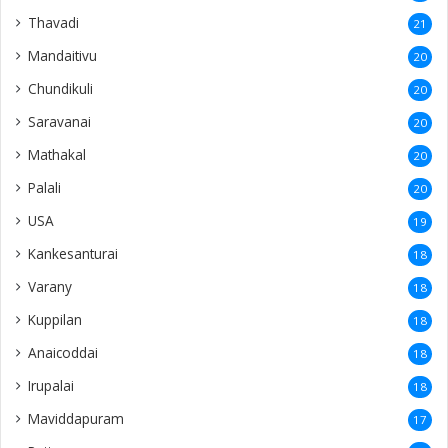
Thavadi
21
Mandaitivu
20
Chundikuli
20
Saravanai
20
Mathakal
20
Palali
20
USA
19
Kankesanturai
18
Varany
18
Kuppilan
18
Anaicoddai
18
Irupalai
18
Maviddapuram
17