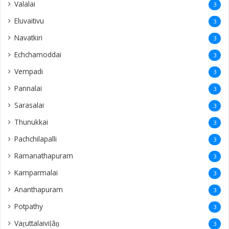
Valalai
3
Eluvaitivu
3
Navatkiri
3
Echchamoddai
3
Vempadi
3
Pannalai
3
Sarasalai
3
Thunukkai
3
Pachchilapalli
3
Ramanathapuram
3
Kamparmalai
3
Ananthapuram
3
‎Potpathy
3
Vaṟuttalaiviḷāṉ
3