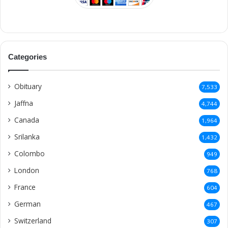
Categories
Obituary
7,533
Jaffna
4,744
Canada
1,964
Srilanka
1,432
Colombo
949
London
768
France
604
German
467
Switzerland
307