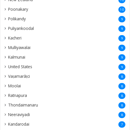
Poonakary
10
Polikandy
9
Puliyankoodal
9
Kacheri
9
Mulliyawalai
9
Kalmunai
9
United States
9
Vaṭamarāṭci
8
Moolai
8
Ratnapura
8
Thondaimanaru
8
Neeraviyadi
8
Kandarodai
7