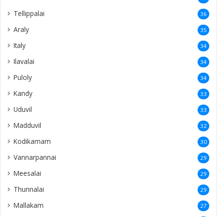
Tellippalai
36
Araly
35
Italy
34
Ilavalai
34
Puloly
34
Kandy
33
Uduvil
33
Madduvil
32
Kodikamam
30
Vannarpannai
29
Meesalai
29
Thunnalai
29
Mallakam
27