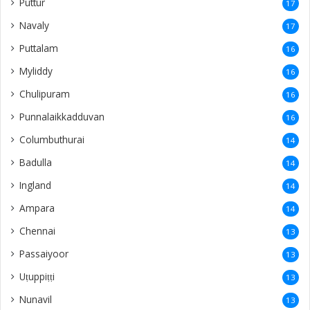
Puttur
17
Navaly
17
Puttalam
16
Myliddy
16
Chulipuram
16
Punnalaikkadduvan
16
Columbuthurai
14
Badulla
14
Ingland
14
Ampara
14
Chennai
13
Passaiyoor
13
Uṭuppiṭṭi
13
Nunavil
13