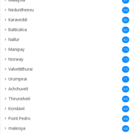
91
Neduntheevu
90
Karaveddi
85
Batticaloa
82
Nallur
82
Manipay
79
Norway
73
Valvettithurai
73
Urumpirai
71
Achchuveli
69
Thirunelveli
69
Kondavil
69
Point Pedro
68
malesiya
68