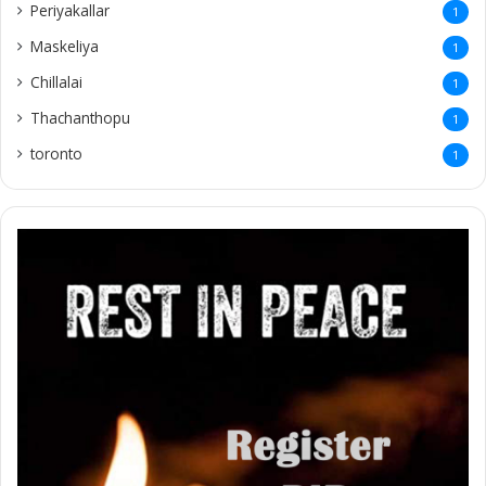
Periyakallar
1
Maskeliya
1
Chillalai
1
Thachanthopu
1
toronto
1