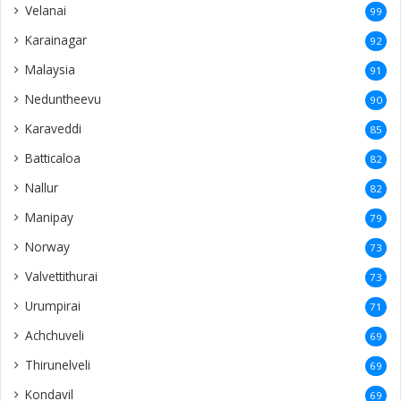
Velanai
99
Karainagar
92
Malaysia
91
Neduntheevu
90
Karaveddi
85
Batticaloa
82
Nallur
82
Manipay
79
Norway
73
Valvettithurai
73
Urumpirai
71
Achchuveli
69
Thirunelveli
69
Kondavil
69