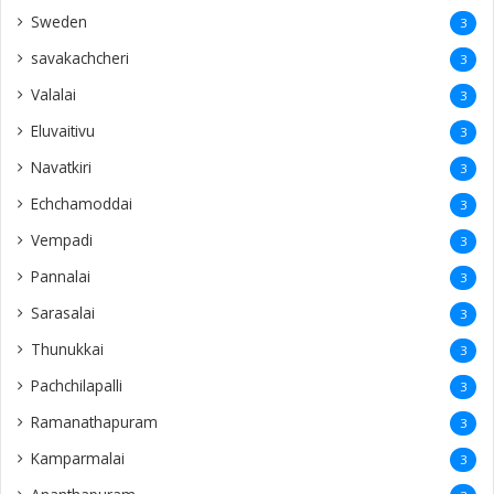
Sweden
3
savakachcheri
3
Valalai
3
Eluvaitivu
3
Navatkiri
3
Echchamoddai
3
Vempadi
3
Pannalai
3
Sarasalai
3
Thunukkai
3
Pachchilapalli
3
Ramanathapuram
3
Kamparmalai
3