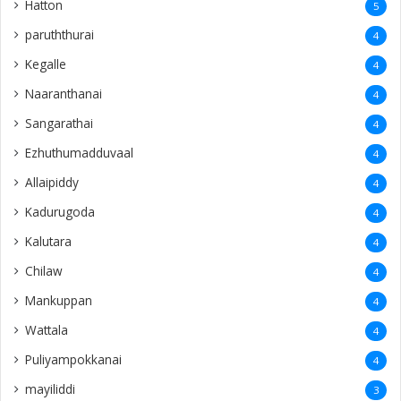
Hatton
5
paruththurai
4
Kegalle
4
Naaranthanai
4
Sangarathai
4
Ezhuthumadduvaal
4
Allaipiddy
4
Kadurugoda
4
Kalutara
4
Chilaw
4
Mankuppan
4
Wattala
4
Puliyampokkanai
4
mayiliddi
3