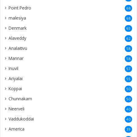
Point Pedro
68
malesiya
68
Denmark
65
Alaveddy
62
Analaitivu
58
Mannar
58
Inuvil
57
Ariyalai
55
Koppai
50
Chunnakam
50
Neerveli
40
Vaddukoddai
40
America
39