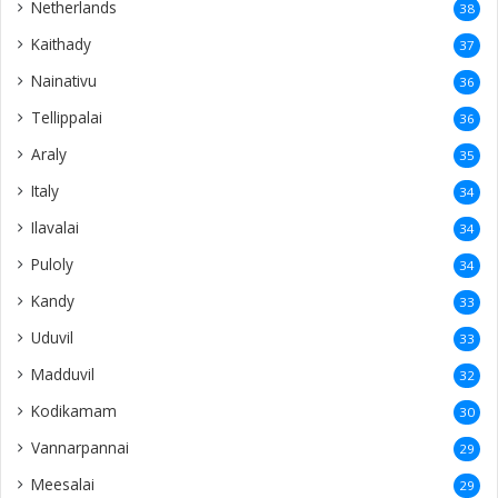
Netherlands
38
Kaithady
37
Nainativu
36
Tellippalai
36
Araly
35
Italy
34
Ilavalai
34
Puloly
34
Kandy
33
Uduvil
33
Madduvil
32
Kodikamam
30
Vannarpannai
29
Meesalai
29