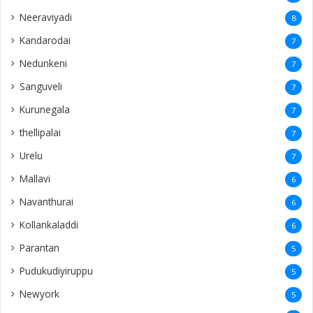
Neeraviyadi
8
Kandarodai
7
Nedunkeni
7
Sanguveli
7
Kurunegala
7
thellipalai
7
Urelu
7
Mallavi
6
Navanthurai
6
Kollankaladdi
6
Parantan
5
Pudukudiyiruppu
5
Newyork
5