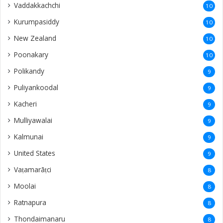
Vaddakkachchi
10
Kurumpasiddy
10
New Zealand
10
Poonakary
10
Polikandy
9
Puliyankoodal
9
Kacheri
9
Mulliyawalai
9
Kalmunai
9
United States
9
Vaṭamarāṭci
8
Moolai
8
Ratnapura
8
Thondaimanaru
8