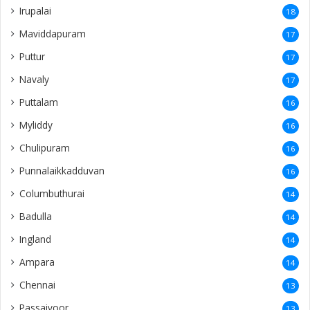
Irupalai
18
Maviddapuram
17
Puttur
17
Navaly
17
Puttalam
16
Myliddy
16
Chulipuram
16
Punnalaikkadduvan
16
Columbuthurai
14
Badulla
14
Ingland
14
Ampara
14
Chennai
13
Passaiyoor
13