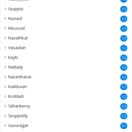
Uṭuppiṭṭi
13
Nunavil
13
Mirusuvil
13
Navathkuli
13
Vasavilan
12
Kayts
12
Nelliady
12
Naranthanai
12
Kadduvan
12
Koddadi
12
Sithankerny
12
Siruppiddy
12
Gurunagar
11