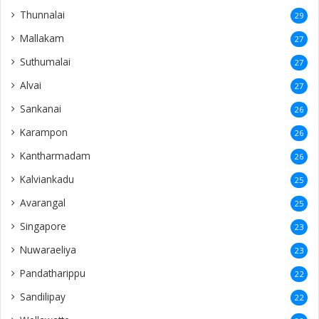
Thunnalai
29
Mallakam
27
Suthumalai
27
Alvai
27
Sankanai
26
Karampon
26
Kantharmadam
26
Kalviankadu
25
Avarangal
25
Singapore
23
Nuwaraeliya
23
Pandatharippu
22
Sandilipay
22