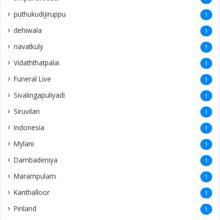
puthukudijiruppu
1
dehiwala
1
navatkuly
1
Vidaththatpalai
1
Funeral Live
1
Sivalingapuliyadi
1
Siruvilan
1
Indonesia
1
Mylani
1
Dambadeniya
1
Marampulam
1
Kanthalloor
1
Pinland
1