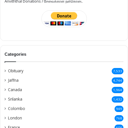
Ariviththal Donations / சேவைக்கான நன்கொடை
Categories
Obituary
7,533
Jaffna
4,744
Canada
1,964
Srilanka
1,432
Colombo
949
London
768
France
604