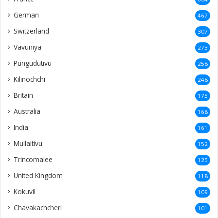
German
467
Switzerland
307
Vavuniya
273
Pungudutivu
258
Kilinochchi
248
Britain
175
Australia
168
India
161
Mullaitivu
152
Trincomalee
125
United Kingdom
118
Kokuvil
109
Chavakachcheri
101