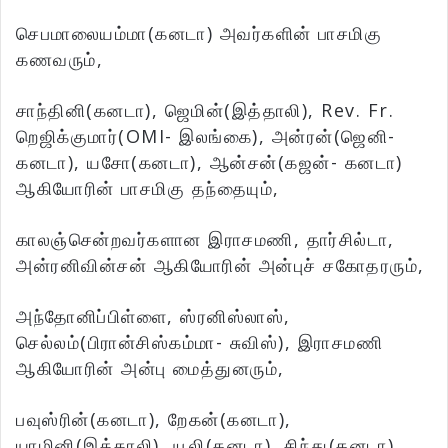
செபமாலையம்மா(கனடா) அவர்களின் பாசமிகு
கணவரும்,
சாந்தினி(கனடா), ஜெமின்(இத்தாலி), Rev. Fr.
றெஜிக்குமார்(OMI- இலங்கை), அன்ரன்(ஜெனி-
கனடா), யசோ(கனடா), ஆன்சன்(கஜன்- கனடா)
ஆகியோரின் பாசமிகு தந்தையும்,
காலஞ்சென்றவர்களான இராசமணி, தார்சில்டா,
அன்ரனிவின்சன் ஆகியோரின் அன்புச் சகோதரரும்,
அந்தோனிப்பிள்ளை, ஸ்ரனிஸ்லாஸ்,
செல்லம்(பிரான்சிஸ்கம்மா- சுவிஸ்), இராசமணி
ஆகியோரின் அன்பு மைத்துனரும்,
பவுஸ்ரின்(கனடா), றேகன்(கனடா),
யாழினி(இத்தாலி), யூலி(கனடா), சிந்து(கனடா)