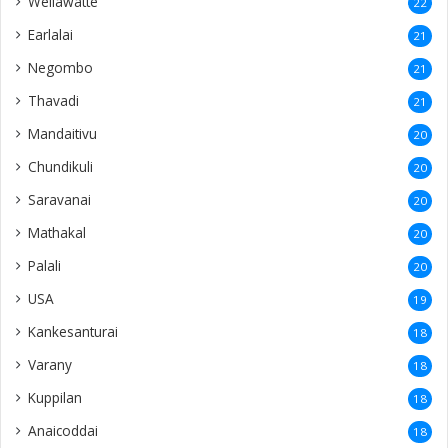
Wellawatte
22
Earlalai
21
Negombo
21
Thavadi
21
Mandaitivu
20
Chundikuli
20
Saravanai
20
Mathakal
20
Palali
20
USA
19
Kankesanturai
18
Varany
18
Kuppilan
18
Anaicoddai
18