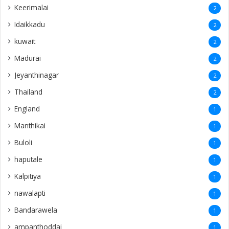
Keerimalai
2
Idaikkadu
2
kuwait
2
Madurai
2
Jeyanthinagar
2
Thailand
2
England
1
Manthikai
1
Buloli
1
haputale
1
Kalpitiya
1
nawalapti
1
Bandarawela
1
ampanthoddai
1