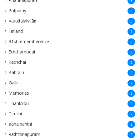
Ananthapuram
3
‎Potpathy
3
Vaṟuttalaiviḷāṉ
3
Finland
2
31st rememberence
2
Echchamodai
2
Kachchai
2
Bahrain
2
Galle
2
Memories
2
ThankYou
2
Tiruchi
2
aanaipanthi
2
Raththinapuram
2